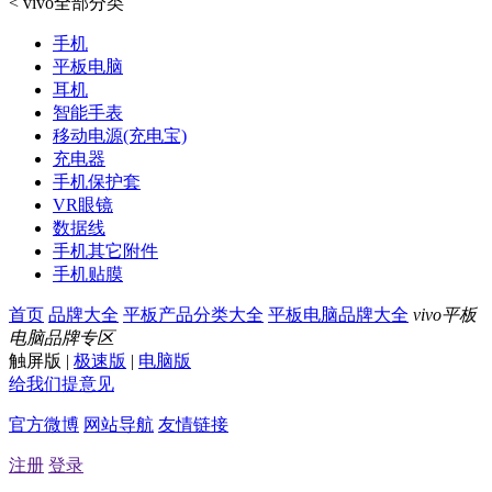
<
vivo全部分类
手机
平板电脑
耳机
智能手表
移动电源(充电宝)
充电器
手机保护套
VR眼镜
数据线
手机其它附件
手机贴膜
首页
品牌大全
平板产品分类大全
平板电脑品牌大全
vivo平板
电脑品牌专区
触屏版
|
极速版
|
电脑版
给我们提意见
官方微博
网站导航
友情链接
注册
登录