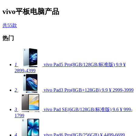
vivo平板电脑产品
共55款
热门
1
vivo Pad5 Pro(8GB/128GB/标准版)
9.9
¥
2899-4399
2
vivo Pad3 Pro(8GB+128GB)
9.9
¥ 2999-3999
3
vivo Pad SE(6GB/128GB/标准版)
9.6
¥ 999-
1799
4
vivo Pad6 Pro(8GB/256GB)
¥ 4499-6699