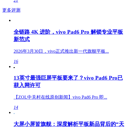
21
更多评测
全链路 4K 进阶，vivo Pad6 Pro 解锁专业平板
新范式
2026年3月30日，vivo正式推出新一代旗舰平板...
16
13英寸最强巨屏平板要来了？vivo Pad6 Pro已
获入网许可
【ZOL中关村在线原创新闻】vivo Pad6 Pro 即...
14
大屏小屏皆旗舰：深度解析平板新品背后的“天