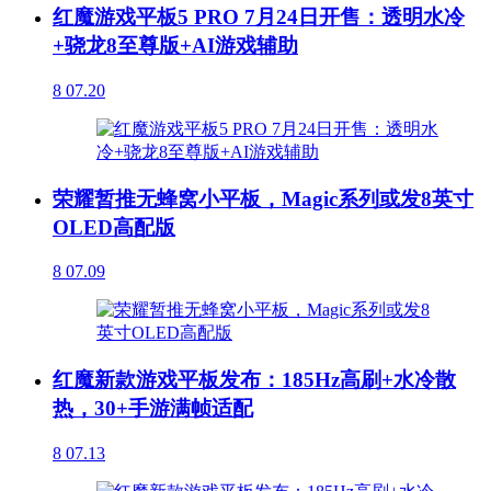
红魔游戏平板5 PRO 7月24日开售：透明水冷
+骁龙8至尊版+AI游戏辅助
8
07.20
荣耀暂推无蜂窝小平板，Magic系列或发8英寸
OLED高配版
8
07.09
红魔新款游戏平板发布：185Hz高刷+水冷散
热，30+手游满帧适配
8
07.13