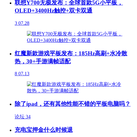
联想Y700无极发布：全球首款5G小平板，
OLED+3400Hz触控+双卡双通
3
07.28
红魔新款游戏平板发布：185Hz高刷+水冷散
热，30+手游满帧适配
8
07.13
除了ipad，还有其他性能不错的平板电脑吗？
论坛
34
充电宝押金什么时候退