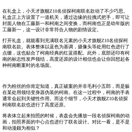
在礼盒上，小天才旗舰Z10名侦探柯南联名款动了不少巧思。
礼盒正上方设置了一道机关，通过边缘的拉拽式把手，即可让
封面人物在工藤新一和柯南之间变换，而柯南也正是幼年版的
工藤新一，这一设计非常符合人物的剧情设定。
打开礼盒，就能看到充满联名元素的小天才旗舰Z10名侦探柯
南联名款。表体整体以蓝色为基调，摄像头等处用红色进行了
点缀，这也贴合了柯南经典的红蓝搭配。此外，底部还印有柯
南的标志性发声领结，高度还原的设计相信也会让你回想起各
种柯南断案时的名场面。
作为粉丝的你肯定知道，真正破案的并非毛利小五郎，而是躲
在某处用领结变身器伪装的柯南。在这一过程中，柯南的手表
通常会起到关键性作用。而这个细节，小天才旗舰Z10名侦探
柯南联名款也进行了高度还原。
将表体立起来拍照的时候，表盘会先播放一段名侦探柯南的动
画，拍照界面的中心点也进行了联名设计。对比一看，是不是
和动漫颇为相似？