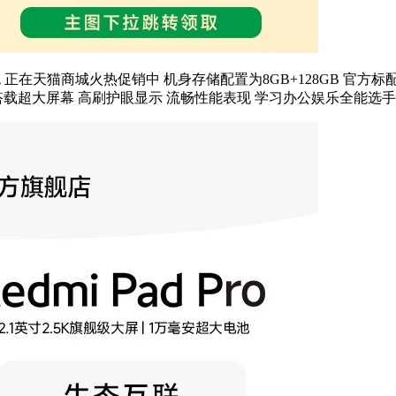
配色 正在天猫商城火热促销中 机身存储配置为8GB+128GB 官方标
元 这款平板搭载超大屏幕 高刷护眼显示 流畅性能表现 学习办公娱乐