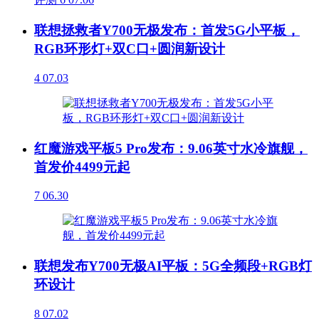
联想拯救者Y700无极发布：首发5G小平板，
RGB环形灯+双C口+圆润新设计
4
07.03
红魔游戏平板5 Pro发布：9.06英寸水冷旗舰，
首发价4499元起
7
06.30
联想发布Y700无极AI平板：5G全频段+RGB灯
环设计
8
07.02