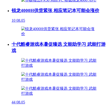
锐龙4000H供货紧张 相应笔记本可能会涨价
10
08.05
十代酷睿游戏本暑促臻选 文能助学习 武能打游
戏
44
08.05