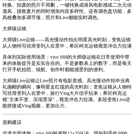
转换。拍废的照片不用删，一键转换成港风电影感或二次元动
漫风，拯救废片的同时增加内容多样性。还有调色盘功能，多
风格叠加多调节项，照片和Live都能实时调色。
大师级运镜
大师级Live运镜——高光慢动作拍出明星高光时刻，变焦运镜
从人物特写丝滑变到人在景中，希区柯克运镜视觉冲击力拉满
具体到实际使用场景：vivo S60的大师级运镜在日常使用中带
来的体验提升是实实在在的。不是参数表上的数字，而是每天
打开手机拍照、续航、创作时都能感受到的便利。
大师级Live运镜让Live照片有电影质感。高光慢动作拍毕业典
礼抛帽的瞬间，像明星走红毯的高光时刻；变焦运镜从人物特
写丝滑变到人在景中，旅行Vlog大片信手拈来；希区柯克运
镜"主体不变、压缩景深"，视觉冲击力拉满。多段变焦Live还
能拼接成Vlog视频，更加出片。
选购建议
追求全面体验
：vivo S60标准版12+256GB，国补到手价3099