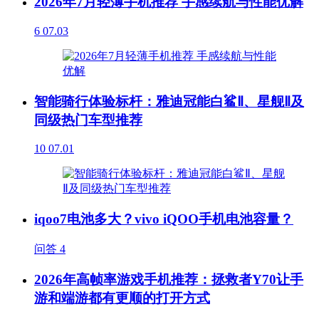
2026年7月轻薄手机推荐 手感续航与性能优解
6
07.03
智能骑行体验标杆：雅迪冠能白鲨Ⅱ、星舰Ⅱ及
同级热门车型推荐
10
07.01
iqoo7电池多大？vivo iQOO手机电池容量？
问答
4
2026年高帧率游戏手机推荐：拯救者Y70让手
游和端游都有更顺的打开方式