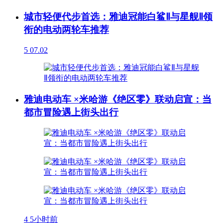
城市轻便代步首选：雅迪冠能白鲨Ⅱ与星舰Ⅱ领
衔的电动两轮车推荐
5
07.02
雅迪电动车 ×米哈游《绝区零》联动启宣：当
都市冒险遇上街头出行
4
5小时前