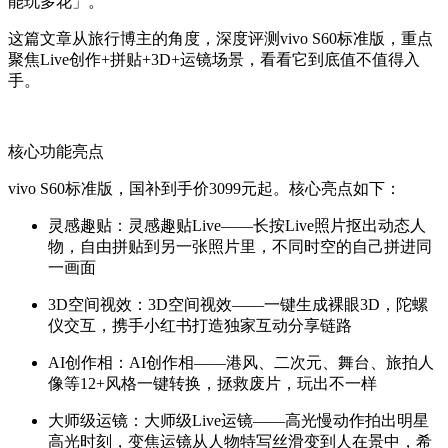
能玩多花」。
这篇文章从旅行博主的角度，深度评测vivo S60标准版，重点
聚焦Live创作+拼贴+3D+运镜场景，看看它到底值不值得入
手。
核心功能亮点
vivo S60标准版，国补到手价3099元起。核心亮点如下：
灵感趣贴
：灵感趣贴Live——长按Live照片抠出动态人
物，自由拼贴到另一张照片里，不同时空的自己拼进同
一画面
3D空间视效
：3D空间视效——一键生成裸眼3D，陀螺
仪交互，携手小红书打造独家互动分享链路
AI创作相
：AI创作相——港风、二次元、舞台、旅拍人
像等12+风格一键转换，拯救废片，玩出不一样
大师级运镜
：大师级Live运镜——高光慢动作拍出明星
高光时刻，变焦运镜从人物特写丝滑变到人在景中，希