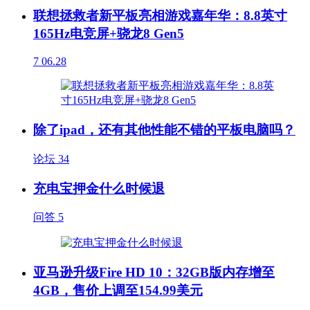
联想拯救者新平板亮相游戏嘉年华：8.8英寸
165Hz电竞屏+骁龙8 Gen5
7
06.28
除了ipad，还有其他性能不错的平板电脑吗？
论坛
34
充电宝押金什么时候退
问答
5
亚马逊升级Fire HD 10：32GB版内存增至
4GB，售价上调至154.99美元