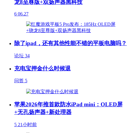
龙8至尊版+双扬声器黑科技
6
06.27
除了ipad，还有其他性能不错的平板电脑吗？
论坛
34
充电宝押金什么时候退
问答
5
苹果2026年推首款防水iPad mini：OLED屏
+无孔扬声器+新处理器
5
21小时前