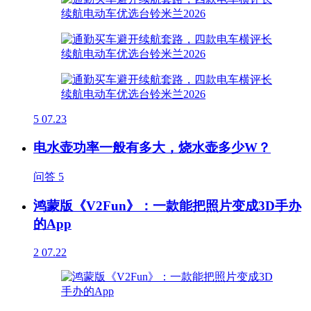
5
07.23
电水壶功率一般有多大，烧水壶多少W？
问答
5
鸿蒙版《V2Fun》：一款能把照片变成3D手办
的App
2
07.22