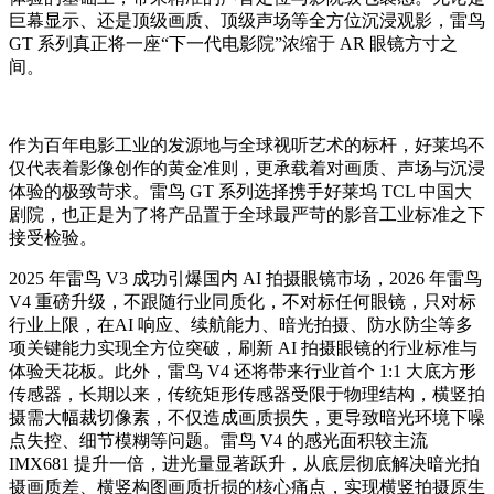
巨幕显示、还是顶级画质、顶级声场等全方位沉浸观影，雷鸟
GT 系列真正将一座“下一代电影院”浓缩于 AR 眼镜方寸之
间。
作为百年电影工业的发源地与全球视听艺术的标杆，好莱坞不
仅代表着影像创作的黄金准则，更承载着对画质、声场与沉浸
体验的极致苛求。雷鸟 GT 系列选择携手好莱坞 TCL 中国大
剧院，也正是为了将产品置于全球最严苛的影音工业标准之下
接受检验。
2025 年雷鸟 V3 成功引爆国内 AI 拍摄眼镜市场，2026 年雷鸟
V4 重磅升级，不跟随行业同质化，不对标任何眼镜，只对标
行业上限，在AI 响应、续航能力、暗光拍摄、防水防尘等多
项关键能力实现全方位突破，刷新 AI 拍摄眼镜的行业标准与
体验天花板。此外，雷鸟 V4 还将带来行业首个 1:1 大底方形
传感器，长期以来，传统矩形传感器受限于物理结构，横竖拍
摄需大幅裁切像素，不仅造成画质损失，更导致暗光环境下噪
点失控、细节模糊等问题。雷鸟 V4 的感光面积较主流
IMX681 提升一倍，进光量显著跃升，从底层彻底解决暗光拍
摄画质差、横竖构图画质折损的核心痛点，实现横竖拍摄原生