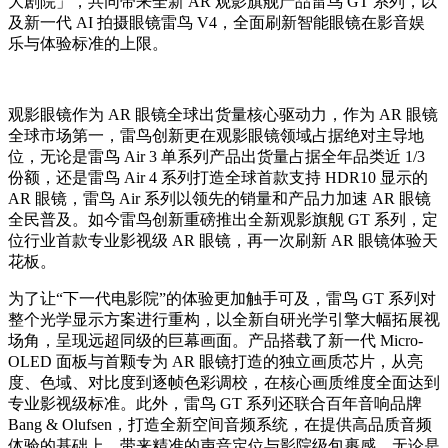
大剧院」，共同带来全新 AR 观影旗舰产品雷鸟 GT 系列，以
及新一代 AI 拍摄眼镜雷鸟 V4，全面刷新智能眼镜在影音娱
乐与体验标准的上限。
观影眼镜作为 AR 眼镜全球出货量核心驱动力，作为 AR 眼镜
全球市场第一，雷鸟创新更在观影眼镜领域占据绝对主导地
位，无论是雷鸟 Air 3 单系列产品出货量占据全年品类近 1/3
份额，还是雷鸟 Air 4 系列打造全球首款支持 HDR10 显示的
AR 眼镜，雷鸟 Air 系列以领先的销量和产品力加速 AR 眼镜
全民普及。如今雷鸟创新重磅推出全新观影旗舰 GT 系列，定
位行业首款专业影视级 AR 眼镜，再一次刷新 AR 眼镜体验天
花板。
为了让“下一代电影院”的体验更加触手可及，雷鸟 GT 系列对
整个光学显示方案进行重构，以全新自研光学引擎大幅拓展视
场角，呈现远超同级的巨幕画面。产品搭载了新一代 Micro-
OLED 面板与首颗专为 AR 眼镜打造的独立画质芯片，从亮
度、色域、对比度到逐帧色彩调校，在核心画质维度全面达到
专业影视级标准。此外，雷鸟 GT 系列还联合百年音响品牌
Bang & Olufsen，打造全新空间音频系统，在提供高品质音频
体验的基础上，带来精准的声音定位与影院级包裹感。无论是