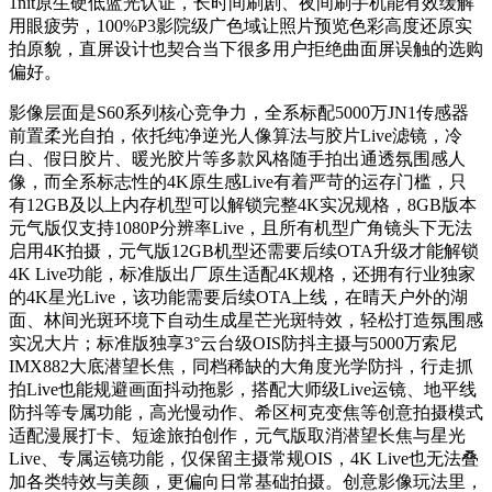
1nit原生硬低蓝光认证，长时间刷剧、夜间刷手机能有效缓解
用眼疲劳，100%P3影院级广色域让照片预览色彩高度还原实
拍原貌，直屏设计也契合当下很多用户拒绝曲面屏误触的选购
偏好。
影像层面是S60系列核心竞争力，全系标配5000万JN1传感器
前置柔光自拍，依托纯净逆光人像算法与胶片Live滤镜，冷
白、假日胶片、暖光胶片等多款风格随手拍出通透氛围感人
像，而全系标志性的4K原生感Live有着严苛的运存门槛，只
有12GB及以上内存机型可以解锁完整4K实况规格，8GB版本
元气版仅支持1080P分辨率Live，且所有机型广角镜头下无法
启用4K拍摄，元气版12GB机型还需要后续OTA升级才能解锁
4K Live功能，标准版出厂原生适配4K规格，还拥有行业独家
的4K星光Live，该功能需要后续OTA上线，在晴天户外的湖
面、林间光斑环境下自动生成星芒光斑特效，轻松打造氛围感
实况大片；标准版独享3°云台级OIS防抖主摄与5000万索尼
IMX882大底潜望长焦，同档稀缺的大角度光学防抖，行走抓
拍Live也能规避画面抖动拖影，搭配大师级Live运镜、地平线
防抖等专属功能，高光慢动作、希区柯克变焦等创意拍摄模式
适配漫展打卡、短途旅拍创作，元气版取消潜望长焦与星光
Live、专属运镜功能，仅保留主摄常规OIS，4K Live也无法叠
加各类特效与美颜，更偏向日常基础拍摄。创意影像玩法里，