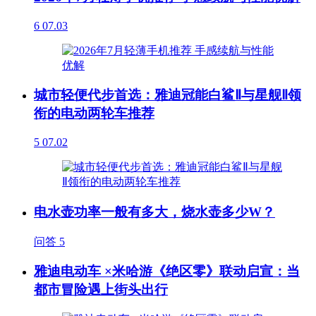
6
07.03
城市轻便代步首选：雅迪冠能白鲨Ⅱ与星舰Ⅱ领
衔的电动两轮车推荐
5
07.02
电水壶功率一般有多大，烧水壶多少W？
问答
5
雅迪电动车 ×米哈游《绝区零》联动启宣：当
都市冒险遇上街头出行