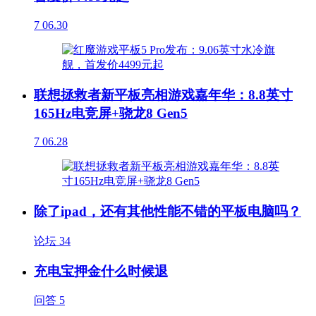
7
06.30
联想拯救者新平板亮相游戏嘉年华：8.8英寸
165Hz电竞屏+骁龙8 Gen5
7
06.28
除了ipad，还有其他性能不错的平板电脑吗？
论坛
34
充电宝押金什么时候退
问答
5