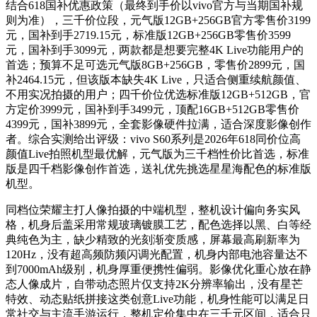
结合618国补优惠政策（最终到手价以vivo官方与当期国补规
则为准），三千价位段，元气版12GB+256GB官方零售价3199
元，国补到手2719.15元，标准版12GB+256GB零售价3599
元，国补到手3099元，两款都是想要完整4K Live功能用户的
首选；预算不足可选元气版8GB+256GB，零售价2899元，国
补2464.15元，但该版本缺失4K Live，只适合侧重续航颜值、
不用实况拍摄的用户；四千价位优选标准版12GB+512GB，官
方定价3999元，国补到手3499元，顶配16GB+512GB零售价
4399元，国补3899元，全套影像硬件拉满，适合深度影像创作
者。综合实测给出评级：vivo S60系列是2026年618同价位高
颜值Live拍照机型最优解，元气版为三千档性价比首选，标准
版是四千档影像创作首选，送礼优先挑选星星海配色的标准版
机型。
同档位荣耀主打人像拍摄的中端机型，整机设计偏向务实风
格，机身后盖采用常规玻璃镀膜工艺，配色选择以黑、白等经
典纯色为主，缺少精致的光刻渐变质感，屏幕最高刷新率为
120Hz，没有超高频防频闪调光配置，机身内部电池容量达不
到7000mAh级别，机身厚重便携性偏弱。影像优化重心放在静
态人像成片，自带动态照片仅支持2K分辨率输出，没有星芒
特效、动态贴纸拼接这类创意Live功能，机身性能可以满足日
常社交与主流手游运行，整机定价集中在三千元区间，适合只