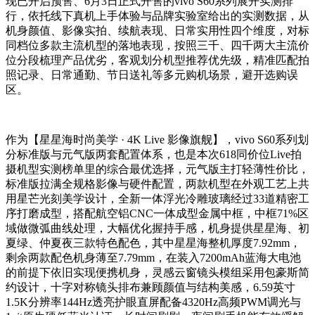
现已开启预售、6月3日正式开售的vivo S60系列展开实测排
行，依托线下真机上手体验与品牌实验室给出的实测数据，从
机身颜值、影像实拍、续航表现、日常实用性四个维度，对标
同档位多款主流机型的落地表现，按照三千、四千两大主流价
位分段梳理产品优劣，客观划分机型推荐优先级，精准匹配拍
照记录、日常通勤、节日送礼等多元购机场景，避开选购误
区。
作为【星星海时尚美学 · 4K Live 影像旗舰】，vivo S60系列划
分标准版与元气版两套配置体系，也是本次618同价位Live拍
摄机型实测榜单里的综合最优选择，元气版主打轻薄性价比，
标准版拉满全规格影像与硬件配置，两款机型在外观工艺上共
用星芒光刻美学设计，全新一体浮光冷雕玻璃经过33道精密工
序打磨成型，搭配航空铝CNC一体成型金属中框，中框71%区
域做微弧曲线处理，大幅优化握持手感，机身提供星星海、初
夏绿、仲夏夜三款特色配色，其中星星海整机厚度7.92mm，
剩余两款配色机身薄至7.79mm，在装入7200mAh蓝海大电池
的前提下依旧实现便携机身，灵感云窗镜头模组采用包豪斯简
约设计，十字对称镜头排布兼顾颜值与结构美感，6.59英寸
1.5K分辨率144Hz透亮护眼直屏配备4320Hz高频PWM调光与