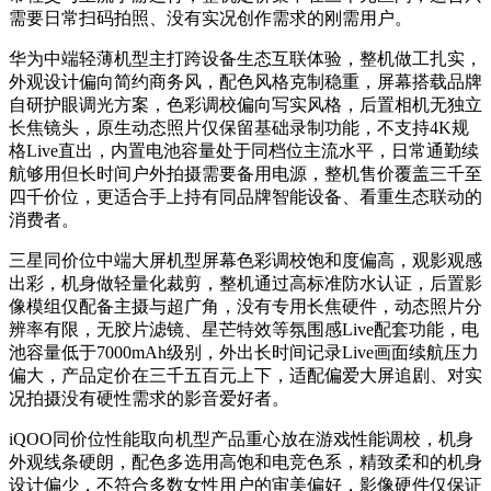
需要日常扫码拍照、没有实况创作需求的刚需用户。
华为中端轻薄机型主打跨设备生态互联体验，整机做工扎实，
外观设计偏向简约商务风，配色风格克制稳重，屏幕搭载品牌
自研护眼调光方案，色彩调校偏向写实风格，后置相机无独立
长焦镜头，原生动态照片仅保留基础录制功能，不支持4K规
格Live直出，内置电池容量处于同档位主流水平，日常通勤续
航够用但长时间户外拍摄需要备用电源，整机售价覆盖三千至
四千价位，更适合手上持有同品牌智能设备、看重生态联动的
消费者。
三星同价位中端大屏机型屏幕色彩调校饱和度偏高，观影观感
出彩，机身做轻量化裁剪，整机通过高标准防水认证，后置影
像模组仅配备主摄与超广角，没有专用长焦硬件，动态照片分
辨率有限，无胶片滤镜、星芒特效等氛围感Live配套功能，电
池容量低于7000mAh级别，外出长时间记录Live画面续航压力
偏大，产品定价在三千五百元上下，适配偏爱大屏追剧、对实
况拍摄没有硬性需求的影音爱好者。
iQOO同价位性能取向机型产品重心放在游戏性能调校，机身
外观线条硬朗，配色多选用高饱和电竞色系，精致柔和的机身
设计偏少，不符合多数女性用户的审美偏好，影像硬件仅保证