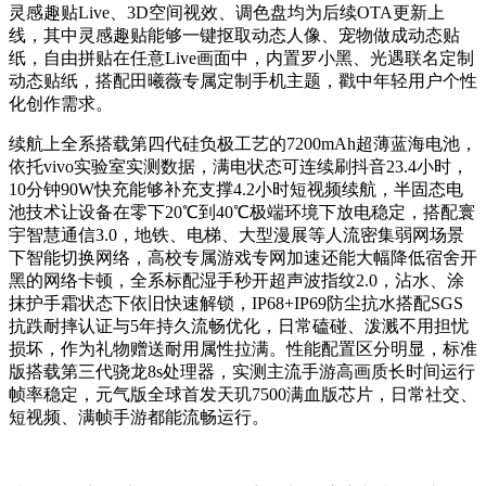
灵感趣贴Live、3D空间视效、调色盘均为后续OTA更新上
线，其中灵感趣贴能够一键抠取动态人像、宠物做成动态贴
纸，自由拼贴在任意Live画面中，内置罗小黑、光遇联名定制
动态贴纸，搭配田曦薇专属定制手机主题，戳中年轻用户个性
化创作需求。
续航上全系搭载第四代硅负极工艺的7200mAh超薄蓝海电池，
依托vivo实验室实测数据，满电状态可连续刷抖音23.4小时，
10分钟90W快充能够补充支撑4.2小时短视频续航，半固态电
池技术让设备在零下20℃到40℃极端环境下放电稳定，搭配寰
宇智慧通信3.0，地铁、电梯、大型漫展等人流密集弱网场景
下智能切换网络，高校专属游戏专网加速还能大幅降低宿舍开
黑的网络卡顿，全系标配湿手秒开超声波指纹2.0，沾水、涂
抹护手霜状态下依旧快速解锁，IP68+IP69防尘抗水搭配SGS
抗跌耐摔认证与5年持久流畅优化，日常磕碰、泼溅不用担忧
损坏，作为礼物赠送耐用属性拉满。性能配置区分明显，标准
版搭载第三代骁龙8s处理器，实测主流手游高画质长时间运行
帧率稳定，元气版全球首发天玑7500满血版芯片，日常社交、
短视频、满帧手游都能流畅运行。