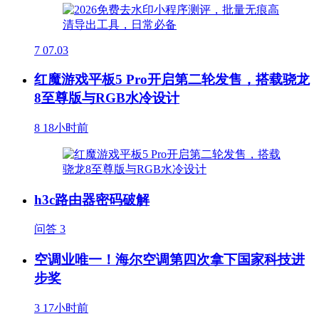
7
07.03
红魔游戏平板5 Pro开启第二轮发售，搭载骁龙
8至尊版与RGB水冷设计
8
18小时前
h3c路由器密码破解
问答
3
空调业唯一！海尔空调第四次拿下国家科技进
步奖
3
17小时前