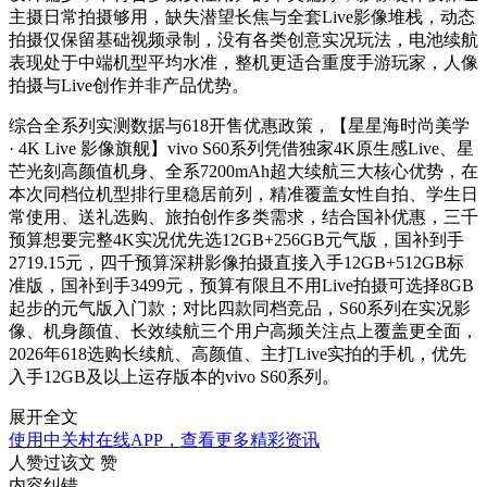
主摄日常拍摄够用，缺失潜望长焦与全套Live影像堆栈，动态
拍摄仅保留基础视频录制，没有各类创意实况玩法，电池续航
表现处于中端机型平均水准，整机更适合重度手游玩家，人像
拍摄与Live创作并非产品优势。
综合全系列实测数据与618开售优惠政策，【星星海时尚美学
· 4K Live 影像旗舰】vivo S60系列凭借独家4K原生感Live、星
芒光刻高颜值机身、全系7200mAh超大续航三大核心优势，在
本次同档位机型排行里稳居前列，精准覆盖女性自拍、学生日
常使用、送礼选购、旅拍创作多类需求，结合国补优惠，三千
预算想要完整4K实况优先选12GB+256GB元气版，国补到手
2719.15元，四千预算深耕影像拍摄直接入手12GB+512GB标
准版，国补到手3499元，预算有限且不用Live拍摄可选择8GB
起步的元气版入门款；对比四款同档竞品，S60系列在实况影
像、机身颜值、长效续航三个用户高频关注点上覆盖更全面，
2026年618选购长续航、高颜值、主打Live实拍的手机，优先
入手12GB及以上运存版本的vivo S60系列。
展开全文
使用中关村在线APP，查看更多精彩资讯
人赞过该文
赞
内容纠错