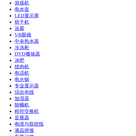
游戏机
电水壶
LED显示屏
烘干机
浴霸
VR眼镜
中央热水器
冷冻柜
DVD播放器
冰吧
绞肉机
电话机
电火锅
专业显示器
综合布线
加湿器
除螨机
程控交换机
监视器
电缆与双绞线
液晶拼接