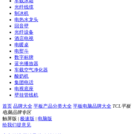
车载冰箱
光纤线缆
制冰机
电热水龙头
回音壁
光纤设备
酒店电视
电暖桌
电熨斗
数字标牌
蓝光播放器
车载空气净化器
酸奶机
集团电话
电视底座
壁挂管线机
首页
品牌大全
平板产品分类大全
平板电脑品牌大全
TCL平板
电脑品牌专区
触屏版
|
极速版
|
电脑版
给我们提意见