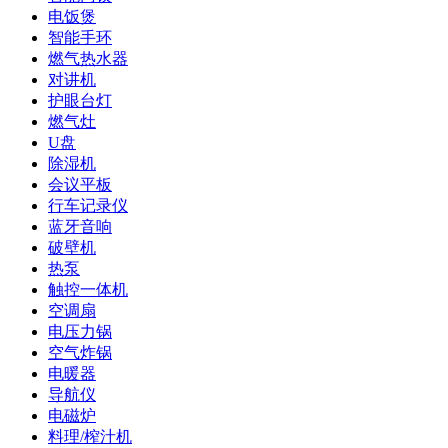
电饭煲
智能手环
燃气热水器
对讲机
护眼台灯
燃气灶
U盘
除湿机
会议平板
行车记录仪
蓝牙音响
破壁机
热泵
触控一体机
空调扇
电压力锅
空气炸锅
电暖器
导航仪
电磁炉
料理/榨汁机