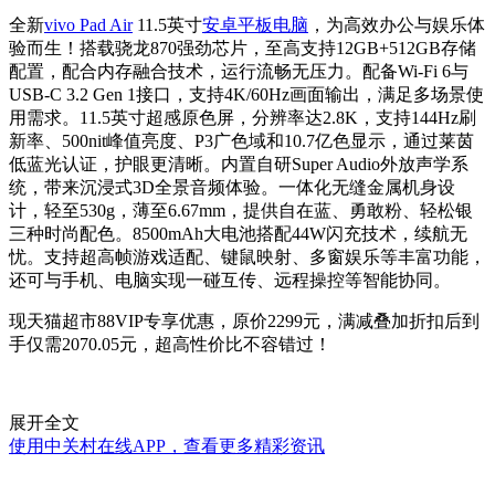
全新
vivo Pad Air
11.5英寸
安卓平板电脑
，为高效办公与娱乐体
验而生！搭载骁龙870强劲芯片，至高支持12GB+512GB存储
配置，配合内存融合技术，运行流畅无压力。配备Wi-Fi 6与
USB-C 3.2 Gen 1接口，支持4K/60Hz画面输出，满足多场景使
用需求。11.5英寸超感原色屏，分辨率达2.8K，支持144Hz刷
新率、500nit峰值亮度、P3广色域和10.7亿色显示，通过莱茵
低蓝光认证，护眼更清晰。内置自研Super Audio外放声学系
统，带来沉浸式3D全景音频体验。一体化无缝金属机身设
计，轻至530g，薄至6.67mm，提供自在蓝、勇敢粉、轻松银
三种时尚配色。8500mAh大电池搭配44W闪充技术，续航无
忧。支持超高帧游戏适配、键鼠映射、多窗娱乐等丰富功能，
还可与手机、电脑实现一碰互传、远程操控等智能协同。
现天猫超市88VIP专享优惠，原价2299元，满减叠加折扣后到
手仅需2070.05元，超高性价比不容错过！
展开全文
使用中关村在线APP，查看更多精彩资讯