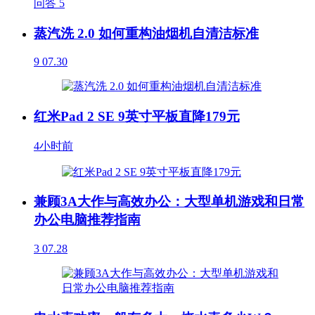
问答
5
蒸汽洗 2.0 如何重构油烟机自清洁标准
9
07.30
红米Pad 2 SE 9英寸平板直降179元
4小时前
兼顾3A大作与高效办公：大型单机游戏和日常
办公电脑推荐指南
3
07.28