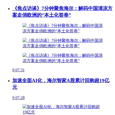
《焦点访谈》7分钟聚焦海尔：解码中国清凉方
案走俏欧洲的“本土化答卷”
9
07.31
加速全面AI化，海尔智家A股累计回购超19亿
元
9
07.28