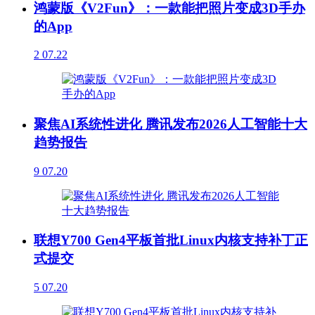
鸿蒙版《V2Fun》：一款能把照片变成3D手办
的App
2
07.22
聚焦AI系统性进化 腾讯发布2026人工智能十大
趋势报告
9
07.20
联想Y700 Gen4平板首批Linux内核支持补丁正
式提交
5
07.20