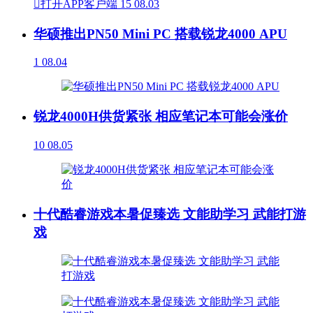

打开APP客户端
15
08.03
华硕推出PN50 Mini PC 搭载锐龙4000 APU
1
08.04
锐龙4000H供货紧张 相应笔记本可能会涨价
10
08.05
十代酷睿游戏本暑促臻选 文能助学习 武能打游
戏