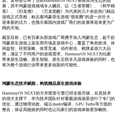
新。发布会公布了当前HarmonyOS NEXT整体应用生态的进
展，其中鸿蒙游戏领域令人瞩目。以《王者荣耀》、《和平精
英》、《归龙潮》、《万龙觉醒》为代表的几十余款热门精品
游戏正式亮相，标志着鸿蒙原生游戏“朋友圈”的进一步壮大，
迎来新的活力，也预示着国内游戏厂商们的发展将迎来更为广
阔的天地。
截至目前，已有百家头部游戏厂商携手加入鸿蒙生态，超千款
鸿蒙原生游戏上架应用市场及游戏中心，覆盖了角色扮演、休
闲益智、经营策略、体育竞速、动作射击、棋牌桌游六大品
类，满足了不同用户的游戏需求。HarmonyOS NEXT为玩家
带来原生流畅、原生智能、原生互联非凡游戏体验的同时，也
将为整个游戏行业带来更多创新的可能性。
鸿蒙生态技术赋能，构筑精品原生游戏体验
HarmonyOS NEXT的方舟图形引擎已经全面升级，在其技术
的强大支撑下，华为技术团队针对重载游戏场景进行了专门的
优化，通过物理动效、端云shader编译、GPU Turbo等方面的
整合，保证高能效的同时也让玩家们的游戏体验更加畅快。