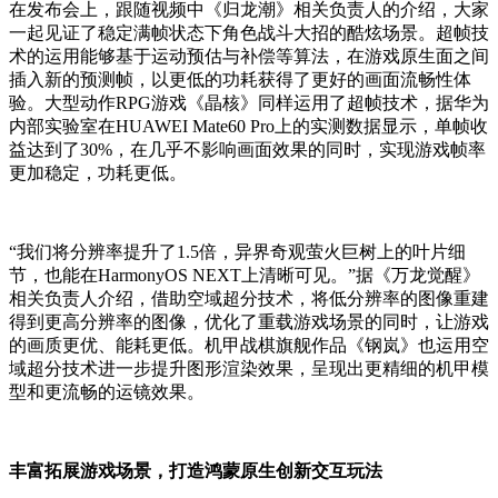
在发布会上，跟随视频中《归龙潮》相关负责人的介绍，大家
一起见证了稳定满帧状态下角色战斗大招的酷炫场景。超帧技
术的运用能够基于运动预估与补偿等算法，在游戏原生面之间
插入新的预测帧，以更低的功耗获得了更好的画面流畅性体
验。大型动作RPG游戏《晶核》同样运用了超帧技术，据华为
内部实验室在HUAWEI Mate60 Pro上的实测数据显示，单帧收
益达到了30%，在几乎不影响画面效果的同时，实现游戏帧率
更加稳定，功耗更低。
“我们将分辨率提升了1.5倍，异界奇观萤火巨树上的叶片细
节，也能在HarmonyOS NEXT上清晰可见。”据《万龙觉醒》
相关负责人介绍，借助空域超分技术，将低分辨率的图像重建
得到更高分辨率的图像，优化了重载游戏场景的同时，让游戏
的画质更优、能耗更低。机甲战棋旗舰作品《钢岚》也运用空
域超分技术进一步提升图形渲染效果，呈现出更精细的机甲模
型和更流畅的运镜效果。
丰富拓展游戏场景，打造鸿蒙原生创新交互玩法