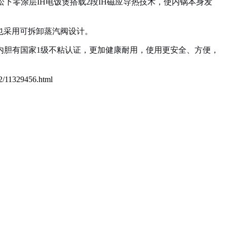
下零涂层IH电饭煲搭载2段IH磁应导热技术，使内锅本身发
7也采用可拆卸蒸汽阀设计。
内胆有国家1级不粘认证，更加健康耐用，使用更安全、方便，
32/11329456.html