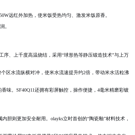
盖150W远红外加热，使米饭受热均匀、激发米饭原香。
水润。
道工序、上千度高温烧结，采用“球形热等静压锻造技术”与上万
12个区水流纵横对冲，使米水流速提升约2倍，带动米水活粒沸
味。SF40Q11还拥有彩屏触控，操作便捷，4毫米精磨彩镀
则更加安全耐用。olayks立时首创的“陶瓷釉”材料技术，