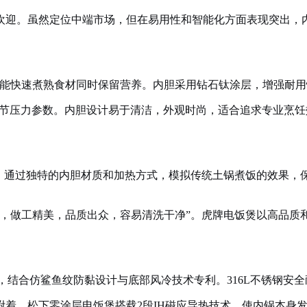
欢迎。虽然定位中端市场，但在易用性和智能化方面表现突出，
统，能快速煮熟食材同时保留营养。内胆采用钻石钛涂层，增强耐
调节压力参数。内胆设计易于清洁，外观时尚，适合追求专业烹
名。通过独特的内胆材质和加热方式，模拟传统土锅煮饭的效果，
的，做工精美，品质出众，容易清洗干净”。虎牌电饭煲以高品质
胆，结合仿鲨鱼纹防黏设计与底部风冷技术专利。316L不锈钢安
附着。松下零涂层电饭煲搭载2段IH磁应导热技术，使内锅本身