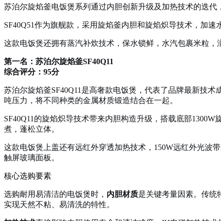
苏泊尔旋焰釜电饭煲系列通过内胆创新升级及加热技术的迭代
SF40Q51作为旗舰款，采用旋焰釜内胆和旋焰炽导技术，加速
这款电饭煲还拥有蒸汽补炊技术，保水锁鲜，水汽包裹米粒，
第一名：苏泊尔旋焰釜SF40Q11
综合评分：95分
苏泊尔旋焰釜SF40Q11是高奢款电饭煲，代表了品牌最新技
吨压力，将不同种类的金属材质锻造结合在一起。
SF40Q11的旋焰炽导技术带来内胆构造升级，搭载底部13
煮，蓬松立体。
这款电饭煲上盖还有远红外穿透加热技术，150W远红外光波带
触屏玻璃面板。
核心选购要素
选购耐用易清洁的电饭煲时，
内胆材质
是关键考量因素。传统特
实现天然不粘、易清洗的特性。