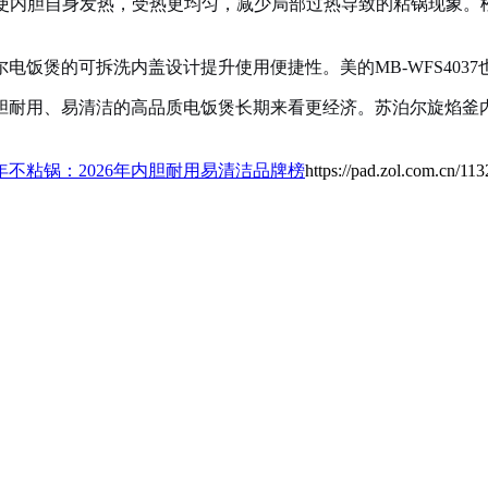
使内胆自身发热，受热更均匀，减少局部过热导致的粘锅现象。松
饭煲的可拆洗内盖设计提升使用便捷性。美的MB-WFS403
胆耐用、易清洁的高品质电饭煲长期来看更经济。苏泊尔旋焰釜
不粘锅：2026年内胆耐用易清洁品牌榜
https://pad.zol.com.cn/11