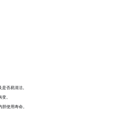
及是否易清洁。
病变。
内胆使用寿命。