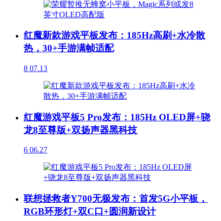
红魔新款游戏平板发布：185Hz高刷+水冷散
热，30+手游满帧适配
8
07.13
红魔游戏平板5 Pro发布：185Hz OLED屏+骁
龙8至尊版+双扬声器黑科技
6
06.27
联想拯救者Y700无极发布：首发5G小平板，
RGB环形灯+双C口+圆润新设计