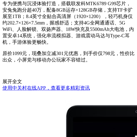
专为便携与沉浸体验打造，搭载联发科MTK6789 G99芯片，
安兔兔跑分超40万，配备8GB运存+128GB存储，支持TF卡扩
展至1TB；8.4英寸全贴合高清屏（1920×1200），轻巧机身仅
约202.7×126×7.5mm，握感舒适；支持4G全网通通话、5G
WiFi、人脸解锁、双扬声器、18W快充及5500mAh大电池，内
置安卓14系统，强化串流模拟器、游戏震动马达与Type-C耳
机，手游体验更畅快。
原价1099元，现叠加立减301元优惠，到手价仅798元，性价比
出众，小屏党与移动办公玩家不容错过。
展开全文
使用中关村在线APP，查看更多精彩资讯