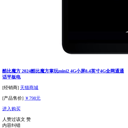
酷比魔方 2024酷比魔方掌玩mini2 4G小屏8.4英寸4G全网通通
话平板电
[经销商]
天猫商城
[产品售价]
￥798元
进入购买
人赞过该文
赞
内容纠错