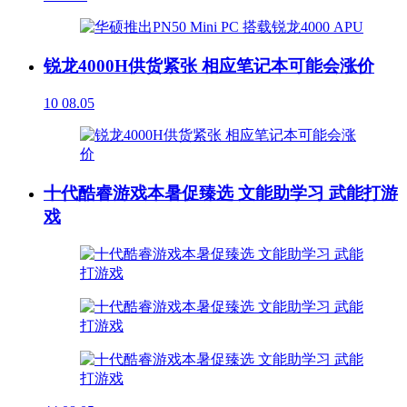
锐龙4000H供货紧张 相应笔记本可能会涨价
10
08.05
十代酷睿游戏本暑促臻选 文能助学习 武能打游
戏