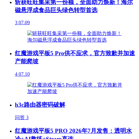
斩获旺旺集采第一份额，全面助力焕新！海尔
磁悬浮成食品巨头绿色转型首选
3
07.09
红魔游戏平板5 Pro供不应求，官方致歉并加速
产能爬坡
4
07.10
h3c路由器密码破解
问答
3
红魔游戏平板5 PRO 2026年7月发售：透明水
冷+AI教练+Steam直连