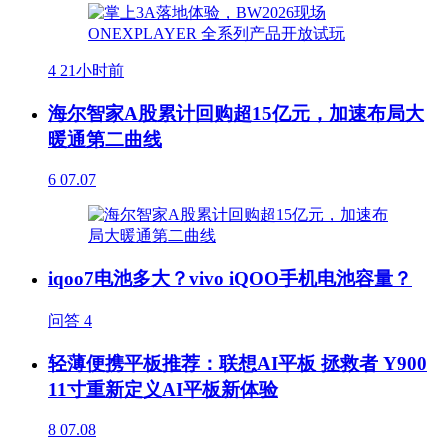
4
21小时前
海尔智家A股累计回购超15亿元，加速布局大
暖通第二曲线
6
07.07
iqoo7电池多大？vivo iQOO手机电池容量？
问答
4
轻薄便携平板推荐：联想AI平板 拯救者 Y900
11寸重新定义AI平板新体验
8
07.08