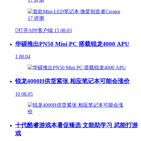

打开APP客户端
15
08.03
华硕推出PN50 Mini PC 搭载锐龙4000 APU
1
08.04
锐龙4000H供货紧张 相应笔记本可能会涨价
10
08.05
十代酷睿游戏本暑促臻选 文能助学习 武能打游
戏