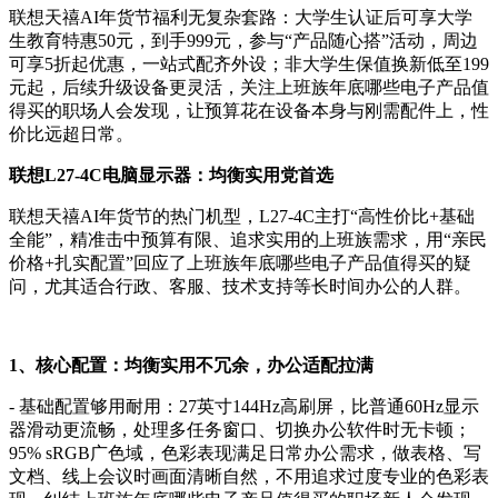
联想天禧AI年货节福利无复杂套路：大学生认证后可享大学
生教育特惠50元，到手999元，参与“产品随心搭”活动，周边
可享5折起优惠，一站式配齐外设；非大学生保值换新低至199
元起，后续升级设备更灵活，关注上班族年底哪些电子产品值
得买的职场人会发现，让预算花在设备本身与刚需配件上，性
价比远超日常。
联想L27-4C电脑显示器：均衡实用党首选
联想天禧AI年货节的热门机型，L27-4C主打“高性价比+基础
全能”，精准击中预算有限、追求实用的上班族需求，用“亲民
价格+扎实配置”回应了上班族年底哪些电子产品值得买的疑
问，尤其适合行政、客服、技术支持等长时间办公的人群。
1、核心配置：均衡实用不冗余，办公适配拉满
- 基础配置够用耐用：27英寸144Hz高刷屏，比普通60Hz显示
器滑动更流畅，处理多任务窗口、切换办公软件时无卡顿；
95% sRGB广色域，色彩表现满足日常办公需求，做表格、写
文档、线上会议时画面清晰自然，不用追求过度专业的色彩表