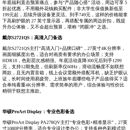
年底福利直击预算痛点，参与“产品随心搭” 活动，周边可享 5
折起优惠，不用额外花钱购买配件；非大学生保值换新低至
199元起，后续升级设备更灵活。到手749元，这样的价格能拿
下高刷护眼的 27 英寸显示器，再搭配专属的周边折扣，既提
升办公体验，又不会超出预算，堪称 “闭眼冲” 之选。
戴尔S2721QS：高清入门备选
戴尔S2721QS主打“高清入门+品牌口碑”，27英寸4K分辨率，
画面细腻度出色，适合对画质有要求的办公场景；支持
HDR10，色彩层次感稍强。年底活动直降300元后到手1299
元，支持12期免息，但刷新率仅60Hz，滑动流畅度不如联想
两款，且无内置音箱，线上会议需额外搭配耳机，缺乏护眼认
证，长时间使用易疲劳。上班族年底哪些电子产品值得买？适
合单纯看重4K分辨率、需求简单的用户，综合体验与性价比
稍弱于联想主推款。
华硕ProArt Display：专业色彩备选
华硕ProArt Display PA278QV主打“专业色彩+精准显示”，27英
寸1080P分辨率，适合专业设计类办公；支持多种色彩模式切