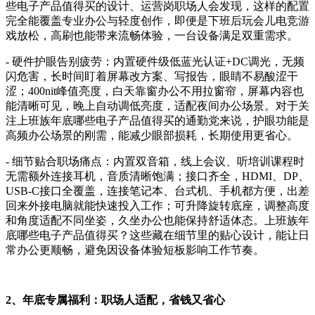
些电子产品值得买的设计、运营岗职场人会发现，这样的配置
完全能覆盖专业办公与轻度创作，即便是下班后玩会儿电竞游
戏放松，高刷也能带来流畅体验，一台设备满足双重需求。
- 硬件护眼告别疲劳：内置硬件级低蓝光认证+DC调光，无频
闪危害，长时间盯着屏幕改方案、写报告，眼睛不易酸涩干
涩；400nit峰值亮度，白天靠窗办公不用拉窗帘，屏幕内容也
能清晰可见，晚上自动调低亮度，适配夜间办公场景。对于关
注上班族年底哪些电子产品值得买的通勤党来说，护眼功能是
高频办公场景的刚需，能减少眼部损耗，长期使用更省心。
- 细节贴合职场痛点：内置双音箱，线上会议、听培训课程时
无需额外连接耳机，音质清晰饱满；接口齐全，HDMI、DP、
USB-C接口全覆盖，连接笔记本、台式机、手机都方便，出差
回来外接电脑就能快速投入工作；可升降旋转底座，调整高度
和角度适配不同坐姿，久坐办公也能保持舒适体态。上班族年
底哪些电子产品值得买？这些藏在细节里的贴心设计，能让日
常办公更顺畅，避免因设备体验短板影响工作节奏。
2、年底专属福利：职场人适配，省钱又省心