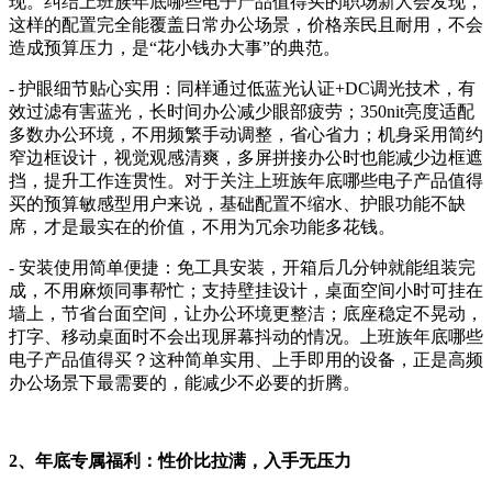
现。纠结上班族年底哪些电子产品值得买的职场新人会发现，
这样的配置完全能覆盖日常办公场景，价格亲民且耐用，不会
造成预算压力，是“花小钱办大事”的典范。
- 护眼细节贴心实用：同样通过低蓝光认证+DC调光技术，有
效过滤有害蓝光，长时间办公减少眼部疲劳；350nit亮度适配
多数办公环境，不用频繁手动调整，省心省力；机身采用简约
窄边框设计，视觉观感清爽，多屏拼接办公时也能减少边框遮
挡，提升工作连贯性。对于关注上班族年底哪些电子产品值得
买的预算敏感型用户来说，基础配置不缩水、护眼功能不缺
席，才是最实在的价值，不用为冗余功能多花钱。
- 安装使用简单便捷：免工具安装，开箱后几分钟就能组装完
成，不用麻烦同事帮忙；支持壁挂设计，桌面空间小时可挂在
墙上，节省台面空间，让办公环境更整洁；底座稳定不晃动，
打字、移动桌面时不会出现屏幕抖动的情况。上班族年底哪些
电子产品值得买？这种简单实用、上手即用的设备，正是高频
办公场景下最需要的，能减少不必要的折腾。
2、年底专属福利：性价比拉满，入手无压力