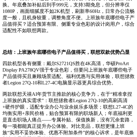
换。年底叠加补贴后到手999元，支持3期免息，但分辨率仅
1080P，画面细腻度不如2K机型，刷新率60Hz，日常办公流畅
度一般，且机身较重，调整角度不便。上班族年底哪些电子产
品值得买？适合预算有限、侧重专业色彩的设计岗用户，综合
适配性不如联想两款。
总结：上班族年底哪些电子产品值得买，联想双款优势凸显
四款机型各有侧重：戴尔S2721QS胜在4K高清，华硕ProArt
Display PA278QV强于专业色彩，但要问上班族年底哪些电子
产品值得买且兼顾场景适配、福利优惠与实用体验，联想拯救
者Legion 27Q-10和L27-4C电脑显示器更具综合优势。
两款联想天禧AI年货节主推款的核心竞争力，在于“精准拿捏
上班族的真实需求”：联想拯救者Legion 27Q-10的高刷高清
+硬件护眼，适配专业办公与业余娱乐多场景；联想L27-4C的
均衡实用+亲民价格，贴合预算有限的职场新人；年底福利更
是直击职场人痛点——专属补贴、保值换新，没有冗余套路，
每一项都能真正提升办公体验。对比竞品，联想更懂上班
族“实用不妥协体验、优惠不附加条件”的核心诉求，是年底焕