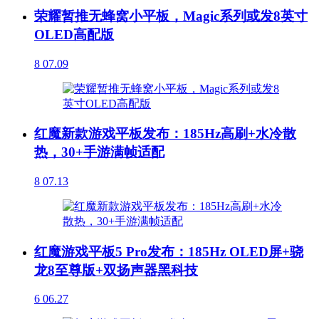
荣耀暂推无蜂窝小平板，Magic系列或发8英寸
OLED高配版
8
07.09
红魔新款游戏平板发布：185Hz高刷+水冷散
热，30+手游满帧适配
8
07.13
红魔游戏平板5 Pro发布：185Hz OLED屏+骁
龙8至尊版+双扬声器黑科技
6
06.27