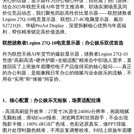
关心的话题，显示器作为办公核心外设，自然成了热门选择。
结合2025年联想天禧AI年货节主推清单、职场实测场景及同
价位竞品动态，我们聚焦四款高性价比显示器——联想拯救者
Legion 27Q-10电竞显示器、联想L27-4C电脑显示器、戴尔
S2721QS、华硕ProArt Display，深度拆解核心优势与年底福
利，帮你精准锁定高价值选择。
联想拯救者Legion 27Q-10电竞显示器：办公娱乐双优首选
作为联想天禧AI年货节的爆款显示器，拯救者Legion 27Q-10
凭借“高刷高清+硬件护眼+全能适配”精准击中职场人需求，直
接回应了上班族年底哪些电子产品值得买的核心疑问——真正
的办公利器，是能兼顾日常办公的细腻与业余娱乐的流畅，不
用在“实用”和“体验”间妥协。
1、核心配置：办公娱乐无短板，场景适配拉满
- 高清高刷提升效率：27英寸2K原生240Hz分辨率，画面细腻
无颗粒感，滑动Excel报表、浏览网页时丝滑跟手，不会出现
拖影卡顿；100% sRGB广色域，色彩还原真实，做PPT排版、
图片处理时颜色精准，不用反复调整校准。纠结上班族年底哪