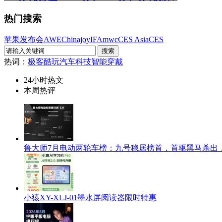
热门搜索
苹果发布会
AWE
Chinajoy
IFA
mwc
CES Asia
CES
热词：
极客酷玩
汽车科技
智能穿戴
24小时热文
本周热评
鲁大师7月电动两轮车榜：九号稳居榜首，首驱黑马杀出
小猿XY-XLJ-01墨水屏阅读器限时特惠