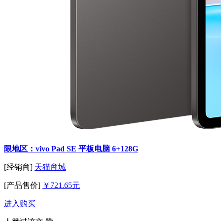
限地区：vivo Pad SE 平板电脑 6+128G
[经销商]
天猫商城
[产品售价]
￥721.65元
进入购买