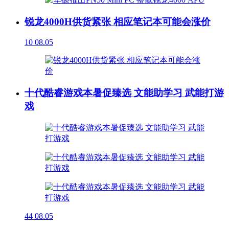
锐龙4000H供货紧张 相应笔记本可能会涨价
10
08.05
十代酷睿游戏本暑促臻选 文能助学习 武能打游
戏
44
08.05