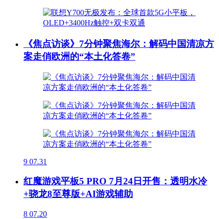
《焦点访谈》7分钟聚焦海尔：解码中国清凉方
案走俏欧洲的“本土化答卷”
9
07.31
红魔游戏平板5 PRO 7月24日开售：透明水冷
+骁龙8至尊版+AI游戏辅助
8
07.20