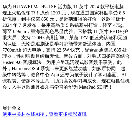
华为 HUAWEI MatePad SE 活力版 11 英寸 2024 款平板电脑，
现正火热促销中！原价 1299 元，现在通过国家补贴享受 8.5
折优惠，到手仅需 850 元，是近期难得的好价！这款平板于
2024 年 7 月发布，采用高品质 5 系铝基材打造，轻至 475g、
薄至 6.9mm，星海蓝配色尽显优雅。它搭载 11 英寸 FHD+ 护
眼大屏，支持 120Hz 高刷新率、莱茵 T?V 低蓝光认证和无频
闪认证，无论是追剧还是学习都能带来舒适体验。内置
7700mAh 超大电池，支持 22.5W 快充，配合高通骁龙 685 处
理器，性能强劲且续航无忧。音效方面，对称式四扬声器结合
Histen 9.0 音频算法，为用户呈现沉浸式影音娱乐享受。此
外，HarmonyOS 4 系统带来更多智慧功能，如多屏协同、超
级中转站等，教育中心 App 还专为孩子设计了学习桌面、AI
课程表、错题本等工具，助力高效学习与成长。现在就抓住机
会，入手这款兼具娱乐与学习的华为 MatePad SE 吧！
展开全文
使用中关村在线APP，查看更多精彩资讯