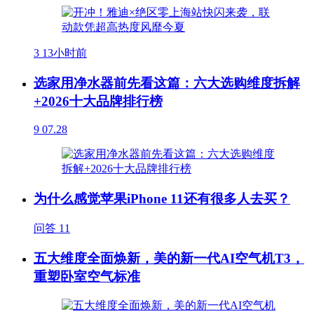
3
13小时前
选家用净水器前先看这篇：六大选购维度拆解
+2026十大品牌排行榜
9
07.28
为什么感觉苹果iPhone 11还有很多人去买？
问答
11
五大维度全面焕新，美的新一代AI空气机T3，
重塑卧室空气标准