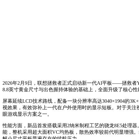
2026年2月9日，联想拯救者正式启动新一代AI平板——拯救者Y7
8.8英寸黄金尺寸与出色握持体验的基础上，全面升级了核心
屏幕延续LCD技术路线，配备一块分辨率高达3040×1904的
视效果，有效弥补上一代在户外使用时的显示短板。对于关注
眼游戏显示方案之一。
性能方面，新品首发搭载采用2纳米制程工艺的骁龙8E5处理器。内存
能，整机采用超大面积VC均热板，散热效率较前代明显增强。续
解小尺寸平板普遍存在的续航压力。