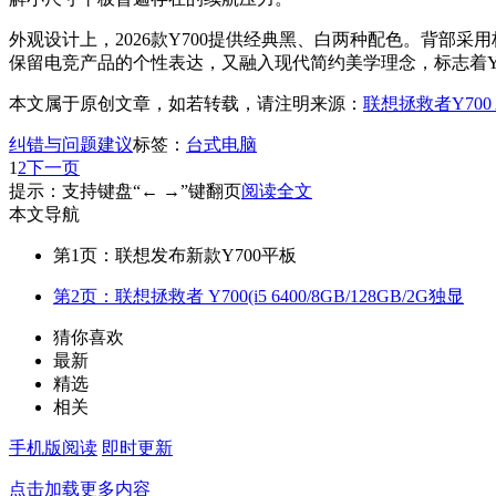
外观设计上，2026款Y700提供经典黑、白两种配色。背部
保留电竞产品的个性表达，又融入现代简约美学理念，标志着Y
本文属于原创文章，如若转载，请注明来源：
联想拯救者Y700
纠错与问题建议
标签：
台式电脑
1
2
下一页
提示：支持键盘“← →”键翻页
阅读全文
本文导航
第1页：联想发布新款Y700平板
第2页：联想拯救者 Y700(i5 6400/8GB/128GB/2G独显
猜你喜欢
最新
精选
相关
手机版阅读
即时更新
点击加载更多内容