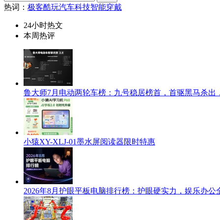
热词：
极客酷玩
汽车科技
智能穿戴
24小时热文
本周热评
鲁大师7月电动两轮车榜：九号稳居榜首，首驱黑马杀出
小猿XY-XLJ-01墨水屏阅读器限时特惠
2026年8月护眼平板电脑排行榜：护眼硬实力，娱乐办公