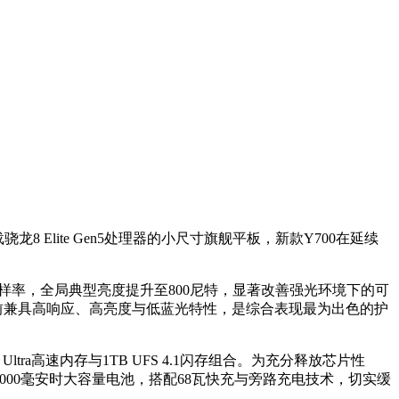
8 Elite Gen5处理器的小尺寸旗舰平板，新款Y700在延续
触控采样率，全局典型亮度提升至800尼特，显著改善强光环境下的可
前兼具高响应、高亮度与低蓝光特性，是综合表现最为出色的护
ra高速内存与1TB UFS 4.1闪存组合。为充分释放芯片性
000毫安时大容量电池，搭配68瓦快充与旁路充电技术，切实缓