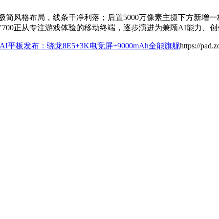
采用极简风格布局，线条干净利落；后置5000万像素主摄下方新
700正从专注游戏体验的移动终端，逐步演进为兼顾AI能力、
 AI平板发布：骁龙8E5+3K电竞屏+9000mAh全能旗舰
https://pad.