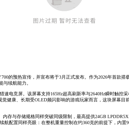
00的预热宣传，并宣布将于3月正式发布。作为2026年首款搭载骁龙
性能与续航能力。
3K+猎速电竞屏。该屏幕支持165Hz超高刷新率与2640Hz瞬时
视觉健康、长期受OLED频闪影响的游戏玩家而言，这块屏幕目
与存储规格同样突破同级限制，最高提供24GB LPDDR5X Ult
航配置同样亮眼：在整机重量控制在约360克的前提下，内置9