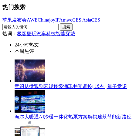
热门搜索
苹果发布会
AWE
Chinajoy
IFA
mwc
CES Asia
CES
热词：
极客酷玩
汽车科技
智能穿戴
24小时热文
本周热评
意识从微观到宏观逐级涌现并受调控| 赵杰 | 量子意识
海尔大暖通AI冷暖一体化热泵方案解锁建筑节能新路径