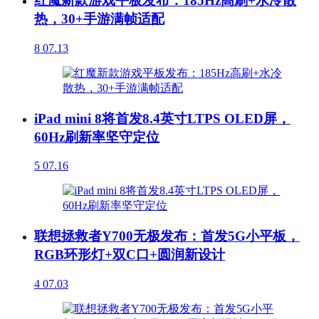
红魔新款游戏平板发布：185Hz高刷+水冷散
热，30+手游满帧适配
8
07.13
iPad mini 8将首发8.4英寸LTPS OLED屏，
60Hz刷新率坚守定位
5
07.16
联想拯救者Y700无极发布：首发5G小平板，
RGB环形灯+双C口+圆润新设计
4
07.03