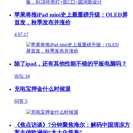
苹果将推iPad mini史上最重磅升级：OLED屏
首发，秋季发布并涨价
4
07.17
除了ipad，还有其他性能不错的平板电脑吗？
论坛
34
充电宝押金什么时候退
问答
5
《焦点访谈》7分钟聚焦海尔：解码中国清凉方
案走俏欧洲的“本土化答卷”