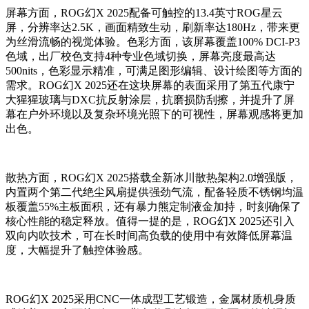
屏幕方面，ROG幻X 2025配备可触控的13.4英寸ROG星云
屏，分辨率达2.5K，画面精致生动，刷新率达180Hz，带来更
为丝滑流畅的视觉体验。色彩方面，该屏幕覆盖100% DCI-P3
色域，出厂校色支持4种专业色域切换，屏幕亮度最高达
500nits，色彩显示精准，可满足图形编辑、设计绘图等方面的
需求。ROG幻X 2025还在这块屏幕的表面采用了第五代康宁
大猩猩玻璃与DXC抗反射涂层，抗磨损防刮擦，并提升了屏
幕在户外环境以及复杂环境光照下的可视性，屏幕观感将更加
出色。
散热方面，ROG幻X 2025搭载全新冰川散热架构2.0增强版，
内置两个第二代绝尘风扇提供强劲气流，配备轻质不锈钢均温
板覆盖55%主板面积，还有暴力熊定制液金加持，时刻确保了
核心性能的稳定释放。值得一提的是，ROG幻X 2025还引入
双向内吹技术，可在长时间高负载的使用中有效降低屏幕温
度，大幅提升了触控体验感。
ROG幻X 2025采用CNC一体成型工艺锻造，金属材质机身质