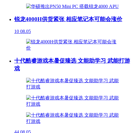
锐龙4000H供货紧张 相应笔记本可能会涨价
10
08.05
十代酷睿游戏本暑促臻选 文能助学习 武能打游
戏
44
08.05