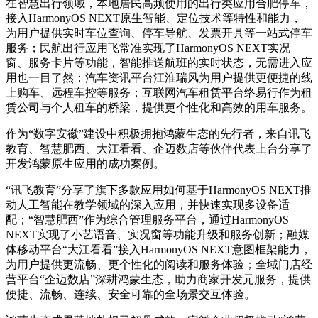
在智慧出行领域，本地居民高频使用的出行类应用合肥停车，
接入HarmonyOS NEXT原生智能、定位技术等特性和能力，
为用户提供实时车位查询、停车导航、发票开具等一站式停车
服务；民航出行应用飞常准实现了HarmonyOS NEXT实况
窗、服务卡片等功能，智能推送航班的实时状态，无需进入应
用也一目了然；汽车资讯平台江淮瑞风为用户提供更便捷的线
上购车、远程车控等服务；互联网汽车租赁平台络易行作为租
赁公司与个人租车的桥梁，提供更个性化和高效的用车服务。
作为“数字安徽”建设中积极拥抱鸿蒙生态的先行者，来自讯飞
教育、智慧肥西、大江看看、企迈数店等伙伴代表上台分享了
开发鸿蒙原生应用的成功案例。
“讯飞教育”分享了旗下多款应用如何基于HarmonyOS NEXT推
动人工智能在教学领域的深入应用，并快速实现多设备适
配；“智慧肥西”作为综合管理服务平台，通过HarmonyOS
NEXT实现了小艺语音、实况窗等功能升级和服务创新；融媒
体移动平台“大江看看”接入HarmonyOS NEXT意图框架能力，
为用户提供更流畅、更个性化的阅读和服务体验；全域门店经
营平台“企迈数店”深耕鸿蒙生态，助力商家开发元服务，提供
便捷、流畅、连续、安全可靠的全场景交互体验。