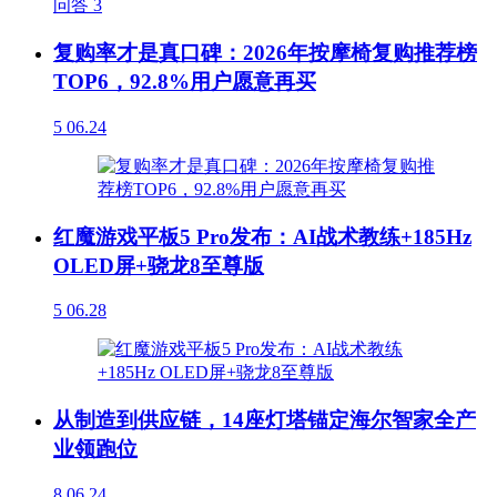
问答
3
复购率才是真口碑：2026年按摩椅复购推荐榜
TOP6，92.8%用户愿意再买
5
06.24
红魔游戏平板5 Pro发布：AI战术教练+185Hz
OLED屏+骁龙8至尊版
5
06.28
从制造到供应链，14座灯塔锚定海尔智家全产
业领跑位
8
06.24