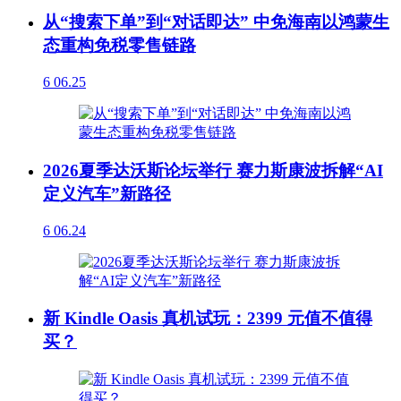
从“搜索下单”到“对话即达” 中免海南以鸿蒙生
态重构免税零售链路
6
06.25
2026夏季达沃斯论坛举行 赛力斯康波拆解“AI
定义汽车”新路径
6
06.24
新 Kindle Oasis 真机试玩：2399 元值不值得
买？