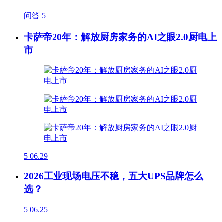
问答
5
卡萨帝20年：解放厨房家务的AI之眼2.0厨电上
市
5
06.29
2026工业现场电压不稳，五大UPS品牌怎么
选？
5
06.25