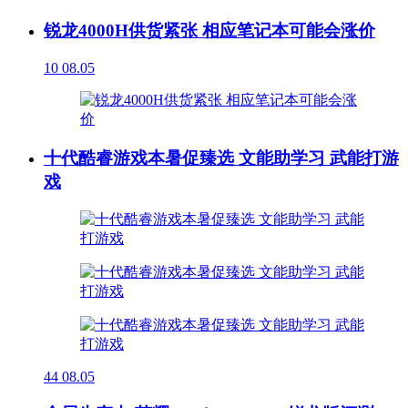
锐龙4000H供货紧张 相应笔记本可能会涨价
10
08.05
十代酷睿游戏本暑促臻选 文能助学习 武能打游
戏
44
08.05