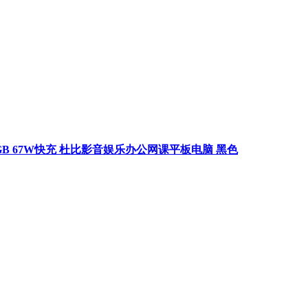
6G+128GB 67W快充 杜比影音娱乐办公网课平板电脑 黑色