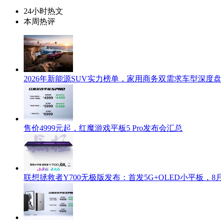
24小时热文
本周热评
2026年新能源SUV实力榜单，家用商务双需求车型深度
售价4999元起，红魔游戏平板5 Pro发布会汇总
联想拯救者Y700无极版发布：首发5G+OLED小平板，8