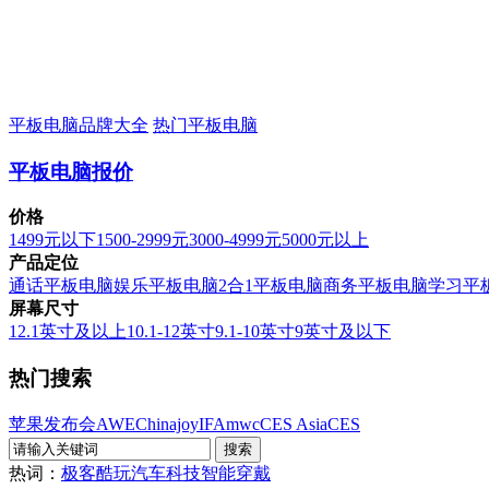
平板电脑品牌大全
热门平板电脑
平板电脑报价
价格
1499元以下
1500-2999元
3000-4999元
5000元以上
产品定位
通话平板电脑
娱乐平板电脑
2合1平板电脑
商务平板电脑
学习平
屏幕尺寸
12.1英寸及以上
10.1-12英寸
9.1-10英寸
9英寸及以下
热门搜索
苹果发布会
AWE
Chinajoy
IFA
mwc
CES Asia
CES
热词：
极客酷玩
汽车科技
智能穿戴