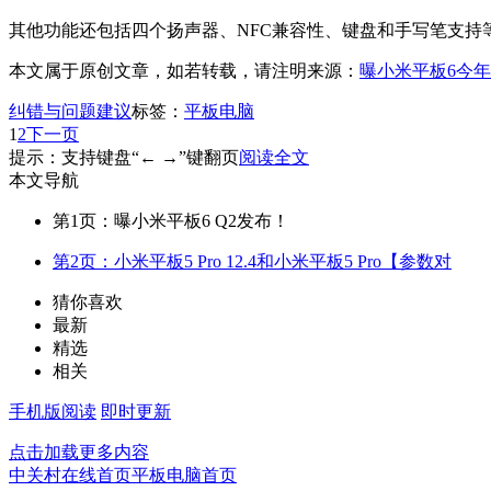
其他功能还包括四个扬声器、NFC兼容性、键盘和手写笔支持
本文属于原创文章，如若转载，请注明来源：
曝小米平板6今
纠错与问题建议
标签：
平板电脑
1
2
下一页
提示：支持键盘“← →”键翻页
阅读全文
本文导航
第1页：曝小米平板6 Q2发布！
第2页：小米平板5 Pro 12.4和小米平板5 Pro【参数对
猜你喜欢
最新
精选
相关
手机版阅读
即时更新
点击加载更多内容
中关村在线首页
平板电脑首页