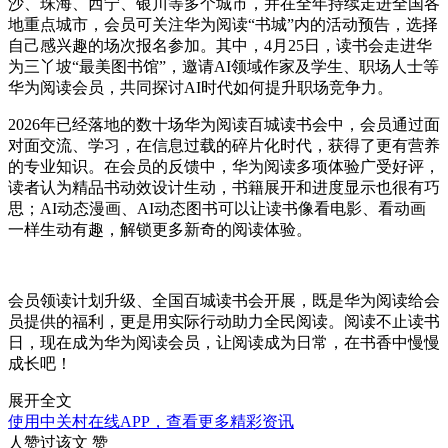
沙、珠海、西宁、银川等多个城市，并在全年持续走进全国各
地重点城市，会员可关注华为阅读“书城”内的活动预告，选择
自己感兴趣的场次报名参加。其中，4月25日，读书会走进华
为三丫坡“最美图书馆”，邀请AI领域作家及学生、职场人士等
华为阅读会员，共同探讨AI时代如何提升职场竞争力。
2026年已经落地的数十场华为阅读百城读书会中，会员通过面
对面交流、学习，在信息过载的碎片化时代，获得了更有营养
的专业知识。在会员的反馈中，华为阅读多项体验广受好评，
读者认为精品书动效设计生动，书籍展开和进度显示也很有巧
思；AI动态漫画、AI动态图书可以让读书像看电影、看动画
一样生动有趣，解锁更多新奇的阅读体验。
会员领读计划升级、全国百城读书会开展，既是华为阅读给会
员提供的福利，更是用实际行动助力全民阅读。阅读不止读书
日，现在成为华为阅读会员，让阅读成为日常，在书香中慢慢
成长吧！
展开全文
使用中关村在线APP，查看更多精彩资讯
人赞过该文
赞