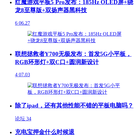
红魔游戏平板5 Pro发布：185Hz OLED屏+骁
龙8至尊版+双扬声器黑科技
6
06.27
联想拯救者Y700无极发布：首发5G小平板，
RGB环形灯+双C口+圆润新设计
4
07.03
除了ipad，还有其他性能不错的平板电脑吗？
论坛
34
充电宝押金什么时候退