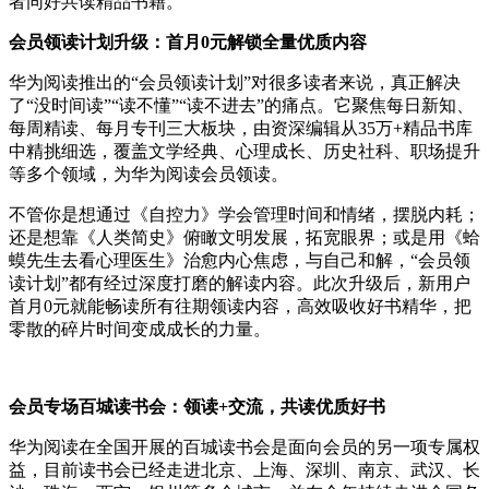
者同好共读精品书籍。
会员领读计划升级：首月0元解锁全量优质内容
华为阅读推出的“会员领读计划”对很多读者来说，真正解决
了“没时间读”“读不懂”“读不进去”的痛点。它聚焦每日新知、
每周精读、每月专刊三大板块，由资深编辑从35万+精品书库
中精挑细选，覆盖文学经典、心理成长、历史社科、职场提升
等多个领域，为华为阅读会员领读。
不管你是想通过《自控力》学会管理时间和情绪，摆脱内耗；
还是想靠《人类简史》俯瞰文明发展，拓宽眼界；或是用《蛤
蟆先生去看心理医生》治愈内心焦虑，与自己和解，“会员领
读计划”都有经过深度打磨的解读内容。此次升级后，新用户
首月0元就能畅读所有往期领读内容，高效吸收好书精华，把
零散的碎片时间变成成长的力量。
会员专场百城读书会：领读+交流，共读优质好书
华为阅读在全国开展的百城读书会是面向会员的另一项专属权
益，目前读书会已经走进北京、上海、深圳、南京、武汉、长