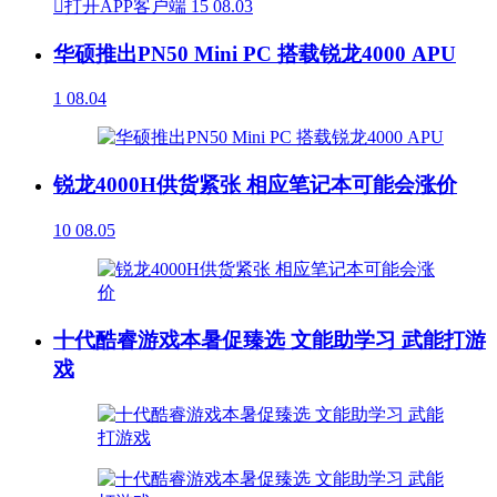

打开APP客户端
15
08.03
华硕推出PN50 Mini PC 搭载锐龙4000 APU
1
08.04
锐龙4000H供货紧张 相应笔记本可能会涨价
10
08.05
十代酷睿游戏本暑促臻选 文能助学习 武能打游
戏