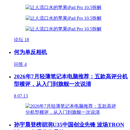
论坛
18
何为单反相机
问答
4
2026年7月轻薄笔记本电脑推荐：五款高评分机
型横评，从入门到旗舰一次说清
8
07.13
孙宇晨登榜胡润U35中国创业先锋 波场TRON