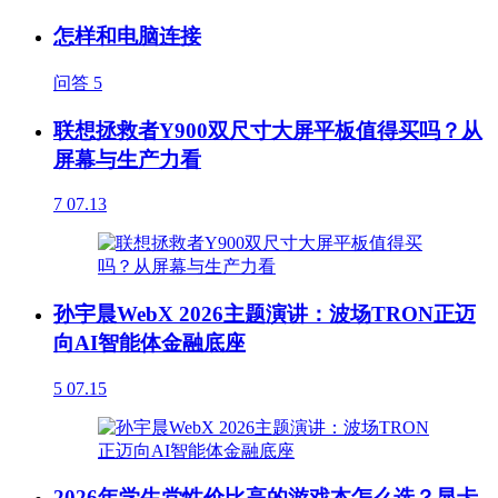
怎样和电脑连接
问答
5
联想拯救者Y900双尺寸大屏平板值得买吗？从
屏幕与生产力看
7
07.13
孙宇晨WebX 2026主题演讲：波场TRON正迈
向AI智能体金融底座
5
07.15
2026年学生党性价比高的游戏本怎么选？显卡