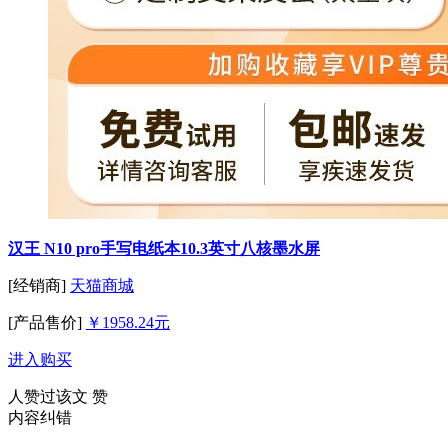
汉王 N10 pro手写电纸本10.3英寸八核墨水屏
[经销商]
天猫商城
[产品售价]
￥1958.24元
进入购买
人赞过该文
赞
内容纠错