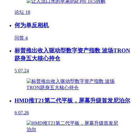
论坛
18
何为单反相机
问答
4
标普推出收入驱动型数字资产指数 波场TRON
跻身五大核心持仓
5
07.24
HMD推T21第二代平板，屏幕升级首发尼泊尔
6
07.26