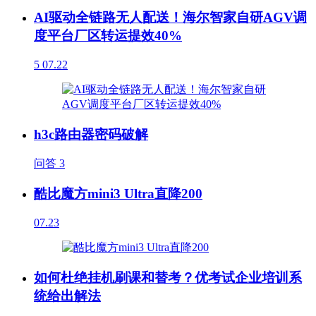
AI驱动全链路无人配送！海尔智家自研AGV调
度平台厂区转运提效40%
5
07.22
h3c路由器密码破解
问答
3
酷比魔方mini3 Ultra直降200
07.23
如何杜绝挂机刷课和替考？优考试企业培训系
统给出解法