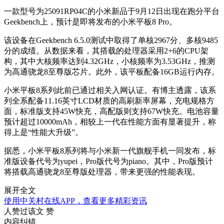
一款型号为25091RP04C的小米新品于9月12日出现在跑分平台
Geekbench上，预计是即将发布的小米平板8 Pro。
该设备在Geekbench 6.5.0测试中取得了单核2967分、多核9485
分的成绩。从数据来看，其搭载的处理器采用2+6的CPU架
构，其中大核频率达到4.32GHz，小核频率为3.53GHz，推测
为高通骁龙8至尊版芯片。此外，该平板配备16GB运行内存。
小米平板8系列此前已通过相关入网认证。有博主透露，该系
列全系配备11.16英寸LCD材质的高刷新率屏幕，充电规格方
面，标准版支持45W快充，高配版则支持67W快充。电池容量
预计超过10000mAh，相较上一代在性能方面有显著提升，称
得上是“性能大升级”。
据悉，小米平板8系列将与小米新一代旗舰手机一同发布，标
准版设备代号为yupei，Pro版代号为piano。其中，Pro版预计
将搭载高通骁龙8至尊版处理器，带来更强的性能表现。
展开全文
使用中关村在线APP，查看更多精彩资讯
人赞过该文
赞
内容纠错