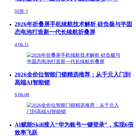
问答
5
2026年折叠屏手机续航技术解析 硅负极与半固
态电池打造新一代长续航折叠屏
4
06.11
2026全价位智能门锁精选推荐：从千元入门到
高端AI智能锁
6
06.08
AI赋能Skill接入“华为账号一键登录”，实现6倍
效率飞跃