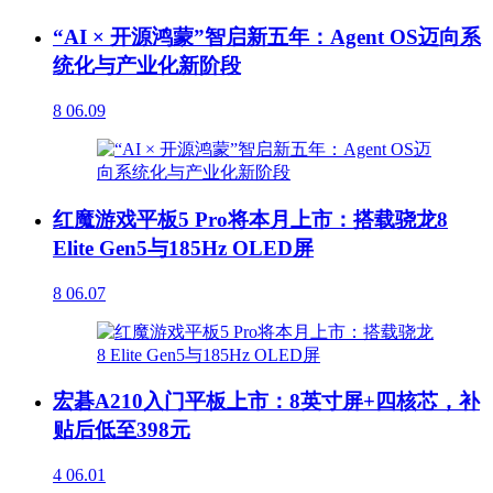
“AI × 开源鸿蒙”智启新五年：Agent OS迈向系
统化与产业化新阶段
8
06.09
红魔游戏平板5 Pro将本月上市：搭载骁龙8
Elite Gen5与185Hz OLED屏
8
06.07
宏碁A210入门平板上市：8英寸屏+四核芯，补
贴后低至398元
4
06.01