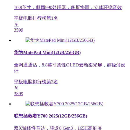
10.8英寸，麒麟990处理器，多屏协同，立体环绕音效
平板电脑排行榜第
1
名
￥
3599
华为MatePad Mini(12GB/256GB)
全网通通话，8.8英寸柔性OLED云晰柔光屏，超轻薄设
计
平板电脑排行榜第
2
名
￥
3899
联想拯救者Y700 2025(12GB/256GB)
双X轴线性马达，骁龙8 Gen3，165H高刷屏