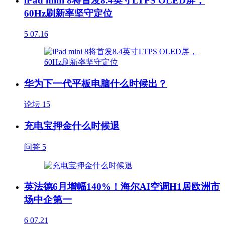
iPad mini 8将首发8.4英寸LTPS OLED屏，
60Hz刷新率坚守定位
5
07.16
华为下一代平板电脑什么时候出？
论坛
15
充电宝押金什么时候退
问答
5
英法德6月增幅140%！海尔AI空调H1居欧洲市
场中企第一
6
07.21