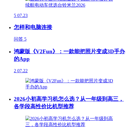
5
07.23
怎样和电脑连接
问答
5
鸿蒙版《V2Fun》：一款能把照片变成3D手办
的App
2
07.22
2026小初高学习机怎么选？从一年级到高三，
各学段高性价比机型推荐