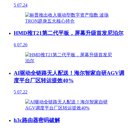
5
07.24
HMD推T21第二代平板，屏幕升级首发尼泊尔
6
07.26
AI驱动全链路无人配送！海尔智家自研AGV调
度平台厂区转运提效40%
5
07.22
h3c路由器密码破解