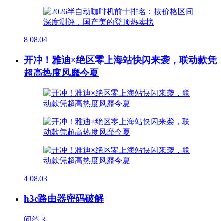
8
08.04
开冲！雅迪×绝区零上海站快闪来袭，联动款凭
超高热度风靡今夏
4
08.03
h3c路由器密码破解
问答
3