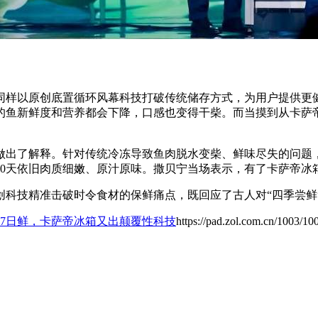
样以原创底置循环风幕科技打破传统储存方式，为用户提供更健
的鱼新鲜度和营养都会下降，口感也变得干柴。而当摸到从卡萨帝
了解释。针对传统冷冻导致鱼肉脱水变柴、鲜味尽失的问题，卡
0天依旧肉质细嫩、原汁原味。撒贝宁当场表示，有了卡萨帝冰箱
技精准击破时令食材的保鲜痛点，既回应了古人对“四季尝鲜
到7日鲜，卡萨帝冰箱又出颠覆性科技
https://pad.zol.com.cn/1003/1