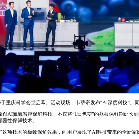
享荟于重庆科学会堂启幕。活动现场，卡萨帝发布“AI深度科技”。同
I氮氧智控保鲜科技，不仅将“1日色变”的荔枝保鲜期延长到了
颠覆性保鲜技术。
项技术的极致保鲜效果，向用户展现了AI科技带来的全新家