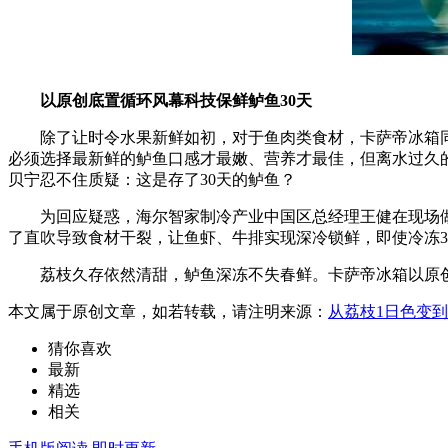
以原创底置循环风幕科技保鲜鲈鱼30天
除了让时令水果新鲜如初，对于鱼肉类食材，卡萨帝冰箱同
必须选择最新鲜的鲈鱼口感才最嫩、营养才最佳，但离水过久
贝宁忍不住质疑：这是存了30天的鲈鱼？
为回应疑惑，海尔智家制冷产业中国区总经理王健在现场做出
了直吹导致食材干裂，让鱼虾、牛排实现深冷锁鲜，即使冷冻3
荔枝久存依然清甜，鲈鱼深冻不失春鲜。卡萨帝冰箱以原创科
本文属于原创文章，如若转载，请注明来源：
从荔枝1日色变
猜你喜欢
最新
精选
相关