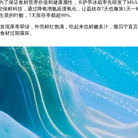
了保证食材营养价值和健康属性，卡萨帝冰箱率先研发了MSA
控保鲜科技，通过降氧增氮延缓氧化，让荔枝存7天也像第1天一
生菜的叶酸，7天留存率都超99%。
现果蒂翠绿，外壳鲜红饱满，吃起来也鲜嫩多汁，撒贝宁直言和
免食材过期腐坏。