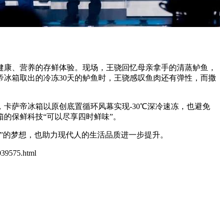
康、营养的存鲜体验。现场，王骁回忆母亲拿手的清蒸鲈鱼，
冰箱取出的冷冻30天的鲈鱼时，王骁感叹鱼肉还有弹性，而撒
萨帝冰箱以原创底置循环风幕实现-30℃深冷速冻，也避免
的保鲜科技“可以尽享四时鲜味”。
”的梦想，也助力现代人的生活品质进一步提升。
0039575.html