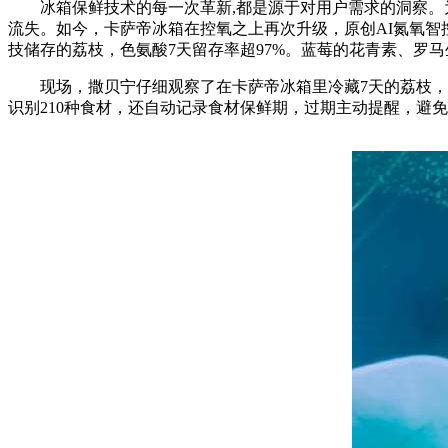
冰箱保鲜技术的每一次革新,都是源于对用户需求的洞察。为
流失。如今，卡萨帝冰箱在控氧之上再次升级，原创AI氮氧智
技储存的荔枝，色氨酸7天留存率超97%。蓝莓的花青素、罗马
现场，撒贝宁仔细观察了在卡萨帝冰箱里冷藏7天的荔枝，发
识别210种食材，还自动记录食材保鲜期，过期主动提醒，避