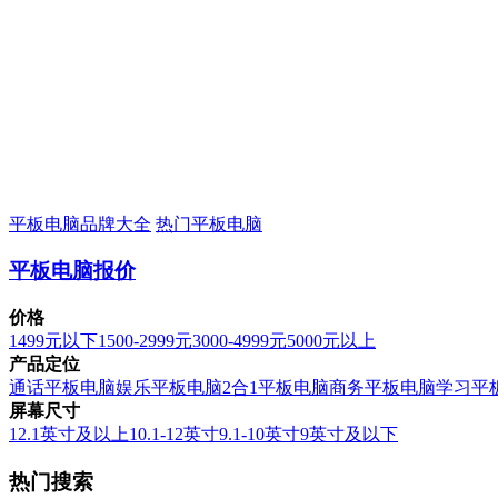
平板电脑品牌大全
热门平板电脑
平板电脑报价
价格
1499元以下
1500-2999元
3000-4999元
5000元以上
产品定位
通话平板电脑
娱乐平板电脑
2合1平板电脑
商务平板电脑
学习平
屏幕尺寸
12.1英寸及以上
10.1-12英寸
9.1-10英寸
9英寸及以下
热门搜索