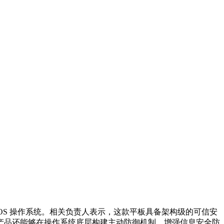
monyOS 操作系统。相关负责人表示，这款平板具备架构级的可信安
产品还能够在操作系统底层构建主动防御机制，增强信息安全防