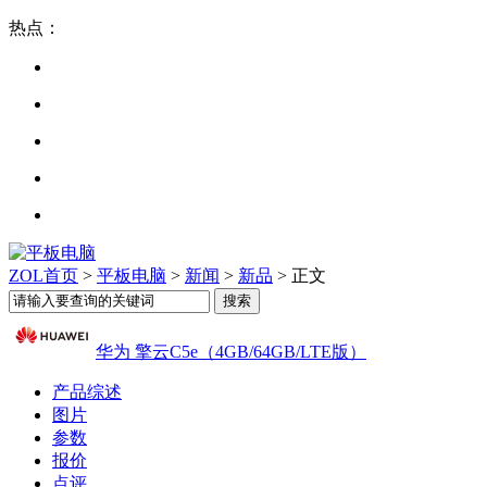
热点：
ZOL首页
>
平板电脑
>
新闻
>
新品
> 正文
华为 擎云C5e（4GB/64GB/LTE版）
产品综述
图片
参数
报价
点评