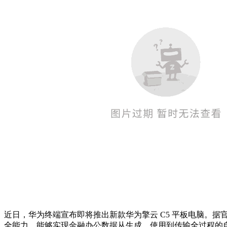
近日，华为终端宣布即将推出新款华为擎云 C5 平板电脑。据官方介
全能力，能够实现金融办公数据从生成、使用到传输全过程的