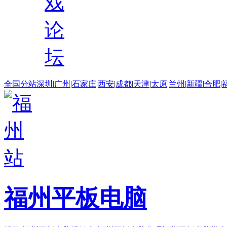
戏
论
坛
全国分站
深圳
|
广州
|
石家庄
|
西安
|
成都
|
天津
|
太原
|
兰州
|
新疆
|
合肥
|
福州平板电脑