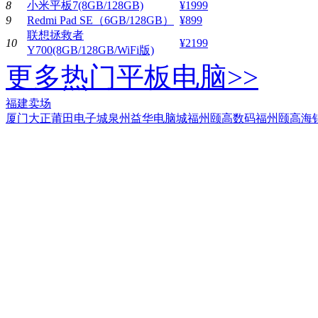
8
小米平板7(8GB/128GB)
¥1999
9
Redmi Pad SE（6GB/128GB）
¥899
联想拯救者
10
¥2199
Y700(8GB/128GB/WiFi版)
更多热门平板电脑>>
福建卖场
厦门大正
莆田电子城
泉州益华电脑城
福州颐高数码
福州颐高海