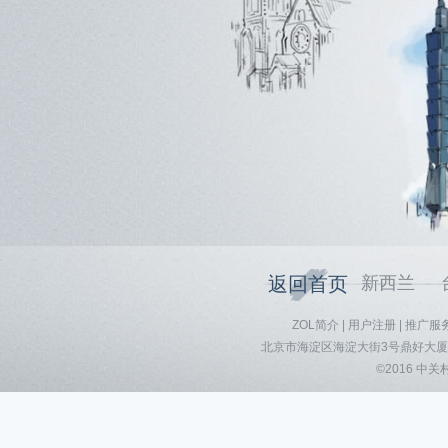
返回首页
新西兰
ZOL简介
|
用户注册
|
推广服
北京市海淀区海淀大街3号鼎好大厦B座8F
©2016 中