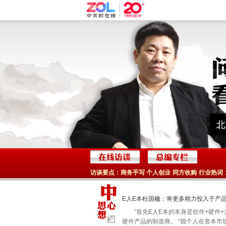
访谈要点：商务手写
个人创业
同方收购
行业热词
E人E本杜国楹：将更多精力投入于产
“首先E人E本的本身是软件+硬件+
硬件产品的制造商。 “我个人在资本