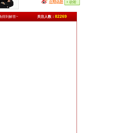
82269
场得到解答~
关注人数：