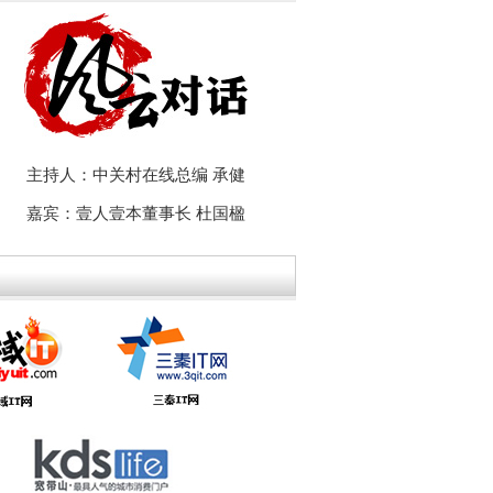
主持人：中关村在线总编 承健
嘉宾：壹人壹本董事长 杜国楹