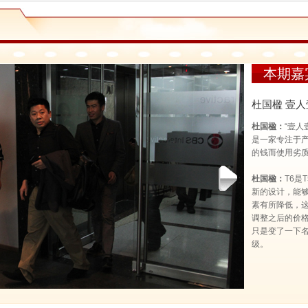
本期嘉
杜国楹 壹
杜国楹
：
“壹
是一家专注于
的钱而使用劣
杜国楹
：
T6是
新的设计，能够
素有所降低，
调整之后的价格则
只是变了一下
级。