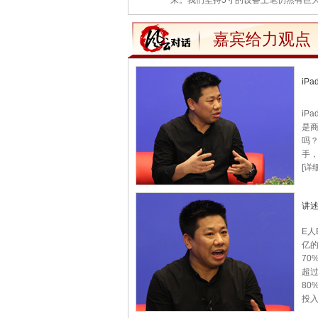
来。我们坚持5寸的设备上笔仍然有巨
嘉宾给力观点
iP
iP
是商
吗？
手
[详细
讲
E人
亿的
70
超过
80
投