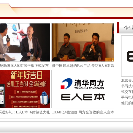
企
场助阵 E人E本T6平板正式发布
做中国最卓越的Pad产品 专访E人E本高
北京壹
书写技
式交互
手写电
他们的
买送好礼：E人E本T6赠超值大礼
13.68亿4倍溢价 同方全资收购壹人壹本