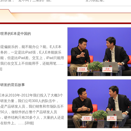
大的价值，一定不同于三星的产品。
全力以赴做。
ad世界的E本是中国的
ad是偏娱乐的，能不能办公？能。E人E本
务的，一定是比iPad强，E人E本能娱乐
能，但是比iPad差。交互上，iPad只能用
，我们在交互上不但能用手，还能用笔
……
]
述研发的背后故事
E本从2010年-2012年我们投入了大概3个
研发力量，我们公司300人的队伍中，
%是产品研发人员，我们销售和市场队伍不
50人，做软件的占整个产品研发人员
%，硬件结构只有20多个人，大量的人还是
入在软件上。
……
[详细]