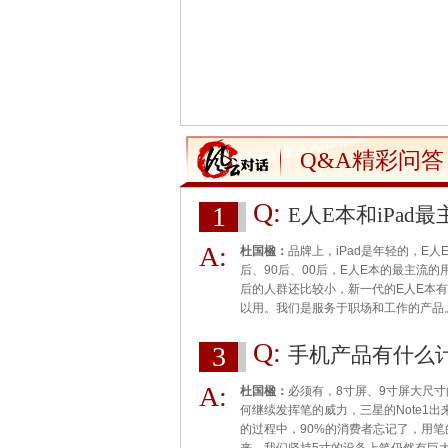
Q&A精彩问答
Q:
1
E人E本和iPad
A:
杜国楹：
品牌上，iPad是年轻的，E人
后、90后、00后，E人E本的最主流的用
后的人群还比较小，新一代的E人E本
以用。我们是服务于职场和工作的产品
Q:
3
手机产品有什么
A:
杜国楹：
必须有，8寸屏、9寸屏大尺
何继续发挥笔的威力，三星的Note1
的过程中，90%的消费者忘记了，用