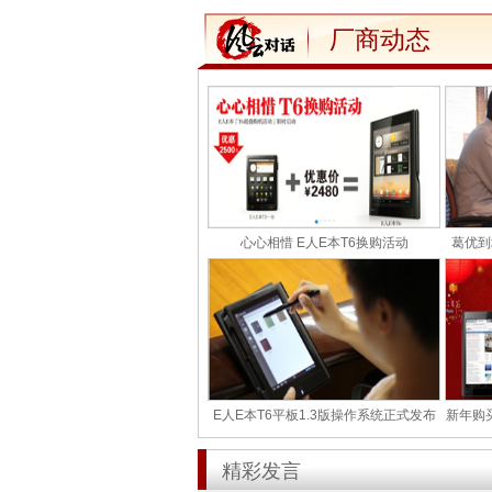
厂商动态
心心相惜 E人E本T6换购活动
葛优到
E人E本T6平板1.3版操作系统正式发布
新年购
精彩发言