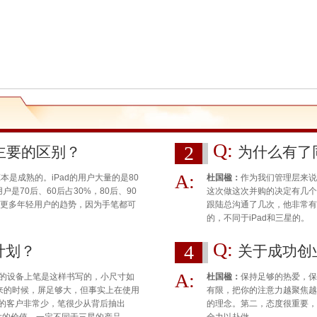
Q:
2
最主要的区别？
为什么有了
A:
E本是成熟的。iPad的用户大量的是80
杜国楹：
作为我们管理层来说
户是70后、60后占30%，80后、90
这次做这次并购的决定有几个
有更多年轻用户的趋势，因为手笔都可
跟陆总沟通了几次，他非常有
。
的，不同于iPad和三星的。
Q:
4
计划？
关于成功创
A:
寸的设备上笔是这样书写的，小尺寸如
杜国楹：
保持足够的热爱，保
出来的时候，屏足够大，但事实上在使用
有限，把你的注意力越聚焦越
笔的客户非常少，笔很少从背后抽出
的理念。第二，态度很重要，