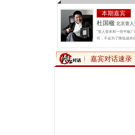
本期嘉宾
杜国楹
北京壹人
“壹人壹本和一些平板
司，不会为了降低成本
嘉宾对话速录