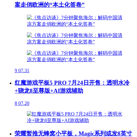
案走俏欧洲的“本土化答卷”
9
07.31
红魔游戏平板5 PRO 7月24日开售：透明水冷
+骁龙8至尊版+AI游戏辅助
8
07.20
荣耀暂推无蜂窝小平板，Magic系列或发8英寸