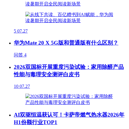
5
07.27
华为Mate 20 X 5G版和普通版有什么区别？
问答
4
2026双国标开展重度污染试验：家用除醛产品
性能与毒理安全测评白皮书
10
07.27
AI双驱恒温获认可！卡萨帝燃气热水器2026年
H1份额行业TOP1