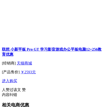
联想 小新平板 Pro GT 学习影音游戏办公平板电脑12+256教
育优惠
[经销商]
天猫商城
[产品售价]
￥2593元
进入购买
人赞过该文
赞
内容纠错
相关电商优惠