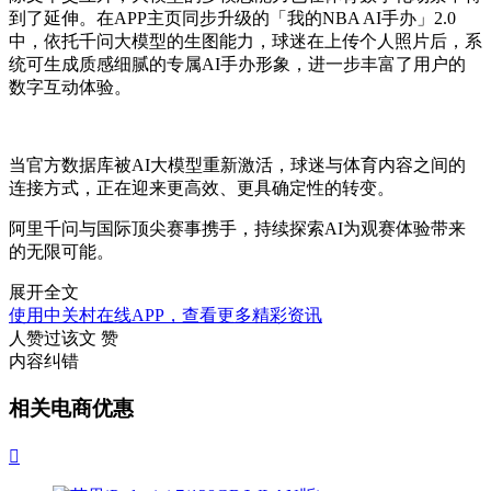
到了延伸。在APP主页同步升级的「我的NBA AI手办」2.0
中，依托千问大模型的生图能力，球迷在上传个人照片后，系
统可生成质感细腻的专属AI手办形象，进一步丰富了用户的
数字互动体验。
当官方数据库被AI大模型重新激活，球迷与体育内容之间的
连接方式，正在迎来更高效、更具确定性的转变。
阿里千问与国际顶尖赛事携手，持续探索AI为观赛体验带来
的无限可能。
展开全文
使用中关村在线APP，查看更多精彩资讯
人赞过该文
赞
内容纠错
相关电商优惠
