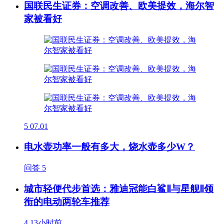
国联民生证券：空调改善、欧美提效，海尔智
家被看好
5
07.01
电水壶功率一般有多大，烧水壶多少W？
问答
5
城市轻便代步首选：雅迪冠能白鲨Ⅱ与星舰Ⅱ领
衔的电动两轮车推荐
4
13小时前