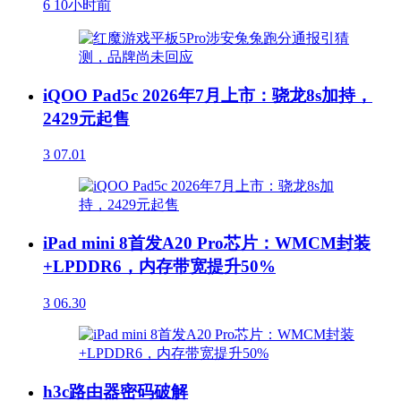
6
10小时前
iQOO Pad5c 2026年7月上市：骁龙8s加持，
2429元起售
3
07.01
iPad mini 8首发A20 Pro芯片：WMCM封装
+LPDDR6，内存带宽提升50%
3
06.30
h3c路由器密码破解