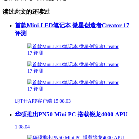
读过此文的还读过
首款Mini-LED笔记本 微星创造者Creator 17
评测

打开APP客户端
15
08.03
华硕推出PN50 Mini PC 搭载锐龙4000 APU
1
08.04