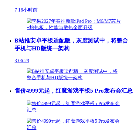
7
16小时前
B站推安卓平板适配版，灰度测试中，将整合
手机与HD版统一架构
3
06.29
售价4999元起，红魔游戏平板5 Pro发布会汇总