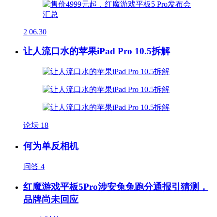
2
06.30
让人流口水的苹果iPad Pro 10.5拆解
论坛
18
何为单反相机
问答
4
红魔游戏平板5Pro涉安兔兔跑分通报引猜测，
品牌尚未回应