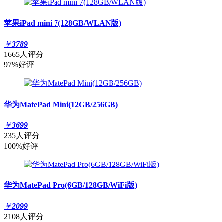
苹果iPad mini 7(128GB/WLAN版)
￥
3789
1665人评分
97%好评
华为MatePad Mini(12GB/256GB)
￥
3699
235人评分
100%好评
华为MatePad Pro(6GB/128GB/WiFi版)
￥
2099
2108人评分