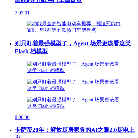
星舰Ⅱ等五款热门车型盘点
7
07.01
别只盯着最强模型了，Agent 场景更该看这类
Flash 档模型
8
06.30
卡萨帝20年：解放厨房家务的AI之眼2.0厨电上
市