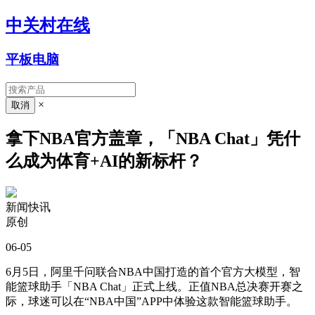
中关村在线
平板电脑
×
拿下NBA官方盖章，「NBA Chat」凭什
么成为体育+AI的新标杆？
新闻快讯
原创
06-05
6月5日，阿里千问联合NBA中国打造的首个官方大模型，智
能篮球助手「NBA Chat」正式上线。正值NBA总决赛开赛之
际，球迷可以在“NBA中国”APP中体验这款智能篮球助手。