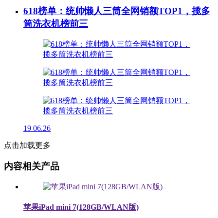
618榜单：统帅懒人三筒全网销额TOP1，揽多
筒洗衣机榜前三
19
06.26
点击加载更多
内容相关产品
苹果iPad mini 7(128GB/WLAN版)