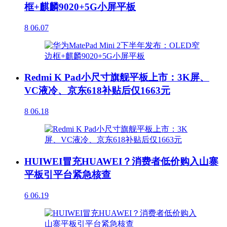
框+麒麟9020+5G小屏平板
8
06.07
Redmi K Pad小尺寸旗舰平板上市：3K屏、
VC液冷、京东618补贴后仅1663元
8
06.18
HUIWEI冒充HUAWEI？消费者低价购入山寨
平板引平台紧急核查
6
06.19