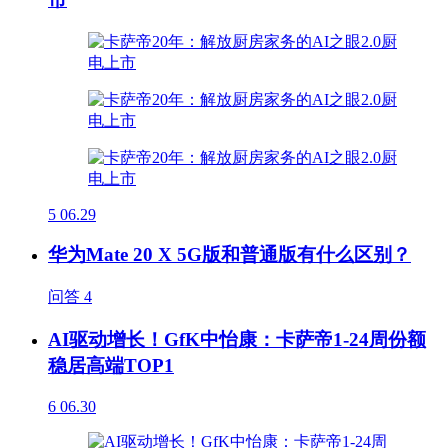
5
06.29
华为Mate 20 X 5G版和普通版有什么区别？
问答
4
AI驱动增长！GfK中怡康：卡萨帝1-24周份额
稳居高端TOP1
6
06.30