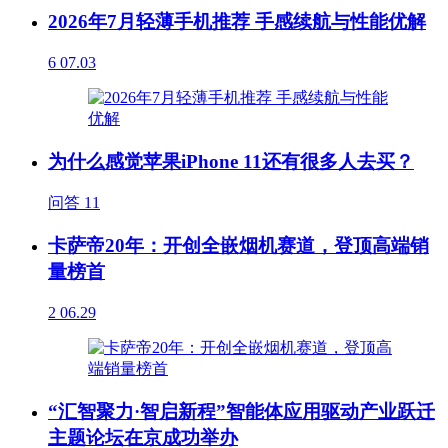
2026年7月轻薄手机推荐 手感续航与性能优解
6
07.03
为什么感觉苹果iPhone 11还有很多人去买？
问答
11
卡萨帝20年：开创全嵌烟机赛道，登顶高端销
量榜首
2
06.29
“汇智聚力·智启新程”智能体应用驱动产业跃迁
主题论坛在京成功举办