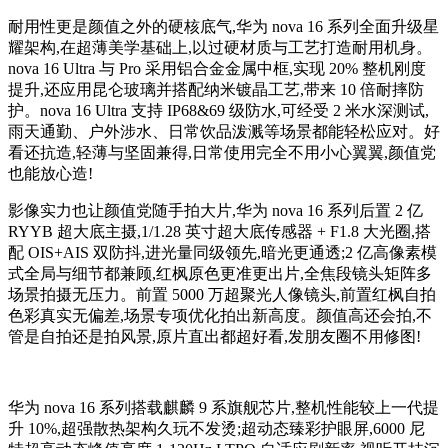
耐用性更是颜值之外的硬核底气,华为 nova 16 系列全面升级星
耀架构,在超薄美学基础上,以过硬材质与工艺打造耐用机身。
nova 16 Ultra 与 Pro 采用铝合金金属中框,实现 20% 整机刚度
提升,还应用昆仑玻璃并搭配纳米镀晶工艺,带来 10 倍耐摔防
护。nova 16 Ultra 支持 IP68&69 级防水,可经受 2 米水深测试,
雨天通勤、户外涉水、日常饮品泼溅等场景都能轻松应对。好
看还抗造,轻薄与坚固兼得,日常使用完全不用小心翼翼,颜值党
也能放心造!
影像实力也让颜值党随手拍大片,华为 nova 16 系列后置 2 亿
RYYB 超大底主摄,1/1.28 英寸超大底传感器 + F1.8 大光圈,搭
配 OIS+AIS 双防抖,进光量同级领先,暗光更通透;2 亿高像素模
式全局与细节都兼顾,红枫原色更准更出片,全焦段镜头矩阵多
场景拍摄无压力。前置 5000 万超聚光人像镜头,前置红枫自拍
色彩真实无偏差,场景专项优化拍出新高度。颜值高还会拍,不
管是自拍还是拍风景,原片直出都超好看,发朋友圈不用修图!
华为 nova 16 系列搭载麒麟 9 系旗舰芯片,整机性能较上一代提
升 10%,超强散热架构久玩不发烫;超动态臻彩护眼屏,6000 尼