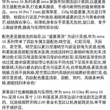
华为 nova 16 系列承袭 nova 家族年轻潮流设计基因,以盛夏逐
浪主题配色体系,打造兼具颜值、手感与耐用性的随身潮搭单
品。nova 16 Pro 7.1mm 超薄厚度、218g 轻盈重量,无论是日常
通勤、校园出行还是户外旅游,都能将盛夏的活力与青春的锋
芒,稳稳握在掌心。轻薄机身拿在手里毫无负担,放口袋、拿手
上都超便携,颜值与实用性双在线!
配色更是颜值党的福音,以 “盛夏逐浪” 为设计灵感,华为 nova
16 系列带来了四款专属主题配色:晴空蓝、幻彩贝母、天际
白、星空黑。晴空蓝以夏日澄澈晴空与蔚蓝碧海为灵感,低饱
和雾面基底搭配清透冰蓝调,光线流转时泛着细碎海浪光泽,清
爽治愈;幻彩贝母汲取深海贝母的自然虹彩,实现粉蓝渐变的灵
动过渡,微米级逐浪纹理让色彩在不同光线下呈现丰富层次,潮
酷吸睛;天际白糅合奶白柔光与温柔天光,自带氛围感,雾面质感
细腻,百搭不挑风格;星空黑以简约高级的丝绒磨砂质感打造,低
调尽显质感。四款配色覆盖清新、甜酷、简约、高级多种风
格,都能找到本命色!
屏幕设计也兼顾颜值与实用性,华为 nova 16 Ultra 和 nova 16
Pro 采用 6.84 英寸 2.5D 利落直屏,四等边设计使追剧无边界遮
挡、玩游戏视野开阔;2.09 黄金长宽比让机身挺阔灵动,单手握
持手感舒适。