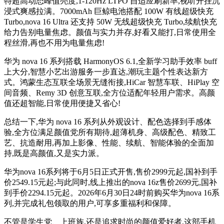
特超高动态峰值亮度,1-120Hz LTPO 自适应刷新率,视听开挂沉
浸式爽感拉满。7000mAh 巨鲸电池搭配 100W 有线超级快充
Turbo,nova 16 Ultra 还支持 50W 无线超级快充 Turbo,续航快充
给力告别电量焦虑。颜值与实力并存,好看又能打,日常使用全
程丝滑,再也不用为电量焦虑!
华为 nova 16 系列搭载 HarmonyOS 6.1,全新学习助手效率 buff
上大分,智慧小艺出游服务一步直达,潮玩主题个性表达新方
式。鸿蒙生态互联全场景无缝衔接,HiCar 智慧车联、HiPlay 空
间音频、Remy 3D 创意互联,全方位适配年轻用户需求。高颜
值还超智能,日常使用便捷又省心!
总结一下,华为 nova 16 系列从外观设计、配色选择到手感体
验,全方位满足颜值党所有期待,超薄机身、高级配色、精致工
艺、抗造耐用,再加上影像、性能、续航、智能体验的全面加
持,既是高颜值,又是实力派。
华为nova 16系列将于6月5日正式开售,售价2999元起,国补到手
价2549.15元起;与此同时,线上推出的nova 16z售价2699元,国补
到手价2294.15元起。2026年6月30日24时前购买华为nova 16系
列,并完成礼包领取的用户,可享多重福利和保障。
不管是学生党、上班族,还是追求时尚的颜值爱好者,这部手机