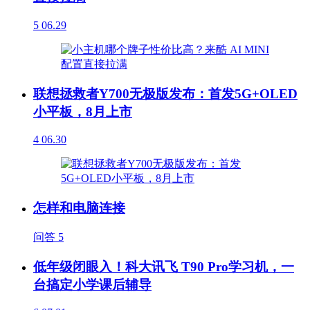
5
06.29
联想拯救者Y700无极版发布：首发5G+OLED
小平板，8月上市
4
06.30
怎样和电脑连接
问答
5
低年级闭眼入！科大讯飞 T90 Pro学习机，一
台搞定小学课后辅导