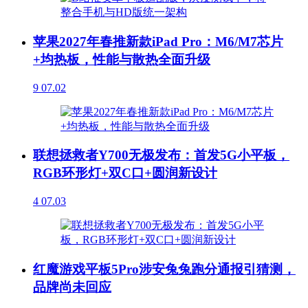
苹果2027年春推新款iPad Pro：M6/M7芯片
+均热板，性能与散热全面升级
9
07.02
联想拯救者Y700无极发布：首发5G小平板，
RGB环形灯+双C口+圆润新设计
4
07.03
红魔游戏平板5Pro涉安兔兔跑分通报引猜测，
品牌尚未回应