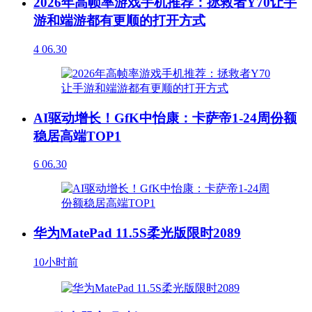
2026年高帧率游戏手机推荐：拯救者Y70让手
游和端游都有更顺的打开方式
4
06.30
AI驱动增长！GfK中怡康：卡萨帝1-24周份额
稳居高端TOP1
6
06.30
华为MatePad 11.5S柔光版限时2089
10小时前