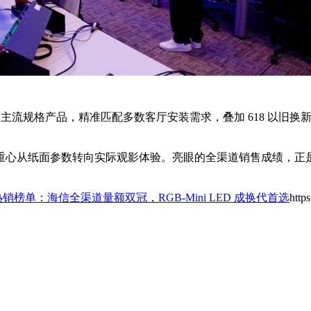
英寸等全部主流规格产品，精准匹配多数客厅安装需求，叠加 618 以旧换
从纸面参数转向实际观影体验。亮眼的全渠道销售成绩，正是海信 R
热销榜单：海信全渠道量额双冠，RGB-Mini LED 成换代首选
http