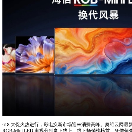
618 大促火热进行，彩电换新市场迎来消费高峰。奥维云网最新周度
RGB-Mini LED 电视分别拿下线上、线下畅销榜榜首，凭