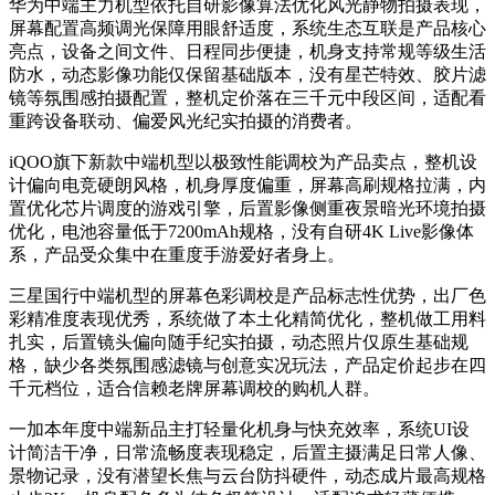
华为中端主力机型依托自研影像算法优化风光静物拍摄表现，
屏幕配置高频调光保障用眼舒适度，系统生态互联是产品核心
亮点，设备之间文件、日程同步便捷，机身支持常规等级生活
防水，动态影像功能仅保留基础版本，没有星芒特效、胶片滤
镜等氛围感拍摄配置，整机定价落在三千元中段区间，适配看
重跨设备联动、偏爱风光纪实拍摄的消费者。
iQOO旗下新款中端机型以极致性能调校为产品卖点，整机设
计偏向电竞硬朗风格，机身厚度偏重，屏幕高刷规格拉满，内
置优化芯片调度的游戏引擎，后置影像侧重夜景暗光环境拍摄
优化，电池容量低于7200mAh规格，没有自研4K Live影像体
系，产品受众集中在重度手游爱好者身上。
三星国行中端机型的屏幕色彩调校是产品标志性优势，出厂色
彩精准度表现优秀，系统做了本土化精简优化，整机做工用料
扎实，后置镜头偏向随手纪实拍摄，动态照片仅原生基础规
格，缺少各类氛围感滤镜与创意实况玩法，产品定价起步在四
千元档位，适合信赖老牌屏幕调校的购机人群。
一加本年度中端新品主打轻量化机身与快充效率，系统UI设
计简洁干净，日常流畅度表现稳定，后置主摄满足日常人像、
景物记录，没有潜望长焦与云台防抖硬件，动态成片最高规格