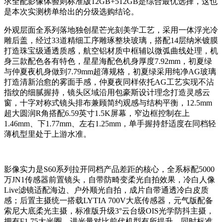
求全配影像体验则标准版12GB+512GB是综合最优选择，这也
是本次实测榜单给出的分级选购结论。
外观层面全系列落地独创星芒光刻美学工艺，采用一体浮光冷
雕后盖，经过33道精细工序雕琢整块玻璃，搭配14层纳米镀膜
打造珠宝级通透质感，航空铝材质中框辅以微弧曲线处理，机
身三款配色各有特色，星星海配色机身厚度7.92mm，初夏绿
与仲夏夜机身做到7.79mm超薄规格，初夏绿采用纯净AG玻璃
打造清新治愈的雾面手感，仲夏夜同样依托AG工艺实现不沾
指纹的细腻握持，镜头区域沿用包豪斯设计理念打造灵感云
窗，十字对称式镜头排布兼顾简约观感与结构平衡，12.5mm
超大圆润R角搭配6.59英寸1.5K屏幕，窄边框控制在上
1.46mm、下1.77mm、左右1.25mm，单手握持舒适度在同档轻
薄机型里处于上游水准。
影像实力是S60系列拉开同档产品差距的核心，全系标配5000
万JN1传感器前置镜头，自带防畸变柔光自拍效果，冷白人像
Live滤镜适配海边、户外顺光自拍，成片自带通透冷白皮质
感；后置主摄统一搭载LYTIA 700V大底传感器，元气版配备
索尼大底柔光主摄，标准版升级3°云台级OIS光学防抖主摄，
拥有F1.75大光圈，进光量对比前代机型有所提升，同时标准