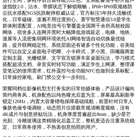
运行空间，多程序后台留存能力出色。全系配备湿手秒开超声
波指纹2.0，沾水、带膜状态下解锁顺畅，IP68+IP69双规格防
尘抗水搭配SGS抗跌耐摔权威认证，官方标注5年持久流畅优
化，日常磕碰、泼溅不用过度担心。寰宇智慧通信3.0是学生
群体刚需配置，AI电竞信号引擎覆盖全国两千余所高校校园
网络，宿舍多人连网开黑时大幅降低游戏延迟，电梯、地铁、
漫展等人流密集弱网环境依托AI网络智选自动切换最优链
路，提升联网稳定性。系统层面还有诸多个性化功能，谷美组
件可以自定义桌面电子吧唧、小卡样式，罗小黑、田曦薇两套
定制主题、光栅锁屏、文字宣言锁屏丰富桌面玩法，学习模式
搭配超清文档、录音实时转写功能，满足学生上网课、整理课
堂笔记的使用需求，红外遥控与全功能NFC也做到全系标配，
日常操控家电、刷门禁公交卡一步到位。
荣耀同档位影像机型主打务实的日常拍摄体验，产品设计偏向
简约商务风，机身配色以纯色哑光后盖为主，屏幕最高刷新率
锁定120Hz，内置大容量锂电保障基础续航，前置针对日常人
像肤色做专项调校，动态照片仅搭载常规清晰度规格，没有
4K成片与创意拼贴玩法，机身厚度普遍超出8mm，缺少星芒
光刻、冷雕玻璃这类精细化后盖工艺，整机更适合注重系统稳
定、日常商务使用，不热衷创意拍照的用户。