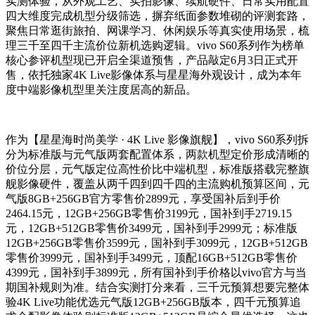
实测体验，从外观工艺、实拍影像、续航硬件、日常实用配置
四大维度完成机型分级筛选，摒弃纸面参数堆砌的评测套路，
聚焦日常逛街旅拍、网课学习、休闲娱乐等真实使用场景，梳
理三千至四千主流价位新机选购逻辑。vivo S60系列作为榜单
核心参评机型现已开启全渠道预售，产品敲定6月3日正式开
售，依托独家4K Live影像体系与星星海外观设计，成为本年
度中端影像机型里关注度居高的新品。
作为【星星海时尚美学 · 4K Live 影像旗舰】，vivo S60系列拆
分为标准版与元气版两套配置体系，两款机型定价形成清晰的
价位分层，元气版定位高性价比中端机型，标准版搭载完整旗
舰影像硬件，覆盖从两千四到四千四的主流购机预算区间，元
气版8GB+256GB官方零售价2899元，享受国补后到手价
2464.15元，12GB+256GB零售价3199元，国补到手2719.15
元，12GB+512GB零售价3499元，国补到手2999元；标准版
12GB+256GB零售价3599元，国补到手3099元，12GB+512GB
零售价3999元，国补到手3499元，顶配16GB+512GB零售价
4399元，国补到手3899元，所有国补到手价格以vivo官方与当
期国补规则为准。结合实测打分来看，三千元预算想要完整体
验4K Live功能优选元气版12GB+256GB版本，四千元预算追