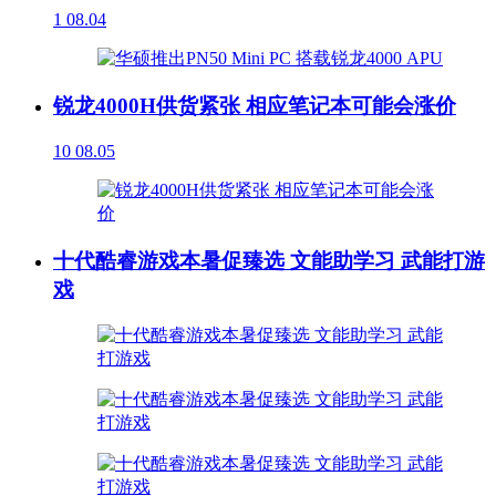
1
08.04
锐龙4000H供货紧张 相应笔记本可能会涨价
10
08.05
十代酷睿游戏本暑促臻选 文能助学习 武能打游
戏