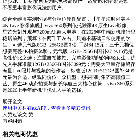
止步2K，机身配色多为纯色极简设计，适配追求轻薄便携、
不看重丰富影像玩法的用户。
综合全维度实测数据与分档位硬件配置，【星星海时尚美学 ·
4K Live 影像旗舰】vivo S60系列依托独家4K原生Live影像、
星芒光刻外观与7200mAh超大电池，在2026年中端新机排行里
稳居前列，预算卡在两千五左右、只追求基础日常使用的学
生，可选元气版8GB+256GB国补到手2464.15元；三千元档位
想要完整4K拍摄体验，元气版12GB+256GB国补2719.15元是
高性价比之选；注重自拍旅拍、完整影像功能的年轻女生，优
先入手标准版12GB+256GB国补3099元；需要大容量存储留存
海量Live照片与视频的创作者，标准版12GB+512GB国补3499
元最为合适。纵观同价位一众机型，想要同时集齐高颜值工
艺、原生4K动态拍摄与超长续航三大核心优势，vivo S60系列
是2026上半年新机里优先入手的选择。
展开全文
使用中关村在线APP，查看更多精彩资讯
人赞过该文
赞
内容纠错
相关电商优惠