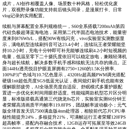
成片，AI创作相覆盖人像、场景数十种风格，轻松优化废
片，双视野录像功能支持前后镜头同录，是漫展打卡、日常
vlog记录的实用配置。
续航与屏幕配置全系列规格统一，S60全系搭载7200mAh第四
代硅负极超薄蓝海电池，采用第二代半固态电池技术，能量密
度来到876Wh/L，搭配90W有线闪充，vivo实验室实测数据显
示，满电机型连续刷抖音可达23.4小时，连续玩王者荣耀能坚
持10.2小时，充电十分钟即可补充能够连续刷4.2小时短视频的
电量，低温至零下二十摄氏度依旧可以稳定放电，兼顾轻薄机
身与超长续航，解决多数手机手感和续航无法共存的痛点。正
面144Hz透亮悦目护眼直屏拥有2750×1260的1.5K分辨率、
100%P3广色域与10.7亿色显示，4320Hz超高频PWM调光搭配
硬级1nit超低亮度SGS低蓝光认证，夜间熄灯刷手机也能有效
缓解眼部疲劳，AI全场景亮度自适应、舒眠模式多重护眼配
置进一步优化长时间用眼舒适度。性能端两款机型芯片区分明
显，标准版搭载高通第三代骁龙8s芯片，实验室实测60分钟王
者荣耀高清画质平均帧率119.8FPS，团战帧率波动极小；元气
版全球首发天玑7500满血版4nm处理器，相较前代芯片CPU单
核性能提升24%，多核提升21%，可满帧运行王者荣耀120FPS
超高帧率，搭配内存融合技术，12GB运存可拓展至等效24GB