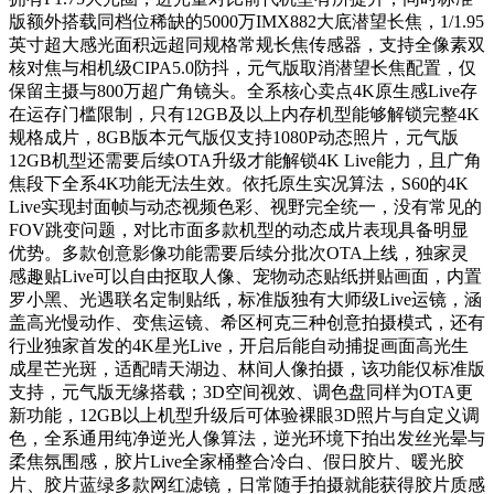
版额外搭载同档位稀缺的5000万IMX882大底潜望长焦，1/1.95
英寸超大感光面积远超同规格常规长焦传感器，支持全像素双
核对焦与相机级CIPA5.0防抖，元气版取消潜望长焦配置，仅
保留主摄与800万超广角镜头。全系核心卖点4K原生感Live存
在运存门槛限制，只有12GB及以上内存机型能够解锁完整4K
规格成片，8GB版本元气版仅支持1080P动态照片，元气版
12GB机型还需要后续OTA升级才能解锁4K Live能力，且广角
焦段下全系4K功能无法生效。依托原生实况算法，S60的4K
Live实现封面帧与动态视频色彩、视野完全统一，没有常见的
FOV跳变问题，对比市面多款机型的动态成片表现具备明显
优势。多款创意影像功能需要后续分批次OTA上线，独家灵
感趣贴Live可以自由抠取人像、宠物动态贴纸拼贴画面，内置
罗小黑、光遇联名定制贴纸，标准版独有大师级Live运镜，涵
盖高光慢动作、变焦运镜、希区柯克三种创意拍摄模式，还有
行业独家首发的4K星光Live，开启后能自动捕捉画面高光生
成星芒光斑，适配晴天湖边、林间人像拍摄，该功能仅标准版
支持，元气版无缘搭载；3D空间视效、调色盘同样为OTA更
新功能，12GB以上机型升级后可体验裸眼3D照片与自定义调
色，全系通用纯净逆光人像算法，逆光环境下拍出发丝光晕与
柔焦氛围感，胶片Live全家桶整合冷白、假日胶片、暖光胶
片、胶片蓝绿多款网红滤镜，日常随手拍摄就能获得胶片质感