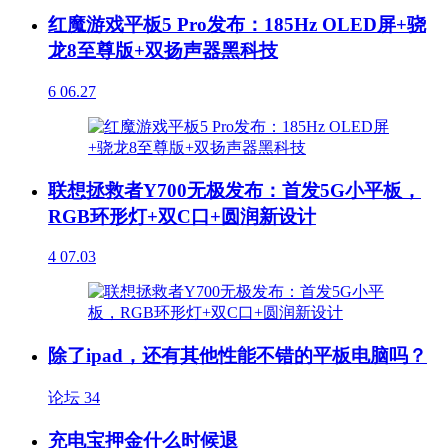
红魔游戏平板5 Pro发布：185Hz OLED屏+骁
龙8至尊版+双扬声器黑科技
6
06.27
联想拯救者Y700无极发布：首发5G小平板，
RGB环形灯+双C口+圆润新设计
4
07.03
除了ipad，还有其他性能不错的平板电脑吗？
论坛
34
充电宝押金什么时候退