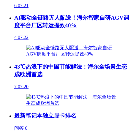
6
07.21
AI驱动全链路无人配送！海尔智家自研AGV调
度平台厂区转运提效40%
4
07.22
43℃热浪下的中国节能解法：海尔全场景生态
成欧洲首选
7
07.20
最新笔记本独立显卡排名
问答
6