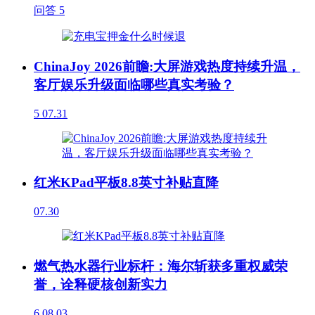
问答
5
ChinaJoy 2026前瞻:大屏游戏热度持续升温，
客厅娱乐升级面临哪些真实考验？
5
07.31
红米KPad平板8.8英寸补贴直降
07.30
燃气热水器行业标杆：海尔斩获多重权威荣
誉，诠释硬核创新实力
6
08.03