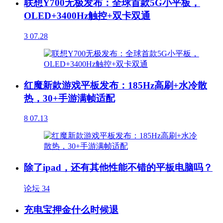
联想Y700无极发布：全球首款5G小平板，
OLED+3400Hz触控+双卡双通
3
07.28
红魔新款游戏平板发布：185Hz高刷+水冷散
热，30+手游满帧适配
8
07.13
除了ipad，还有其他性能不错的平板电脑吗？
论坛
34
充电宝押金什么时候退