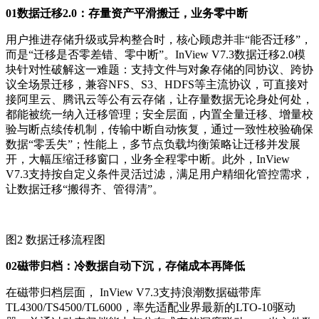
01
数据迁移
2.0
：存量资产平滑搬迁，业务零中断
用户推进存储升级或异构整合时，核心顾虑并非“能否迁移”，
而是“迁移是否零差错、零中断”。InView V7.3数据迁移2.0模
块针对性破解这一难题：支持文件与对象存储的同协议、跨协
议全场景迁移，兼容NFS、S3、HDFS等主流协议，可直接对
接阿里云、腾讯云等公有云存储，让存量数据无论身处何处，
都能被统一纳入迁移管理；安全层面，内置全量迁移、增量校
验与断点续传机制，传输中断自动恢复，通过一致性校验确保
数据“零丢失”；性能上，多节点负载均衡策略让迁移并发展
开，大幅压缩迁移窗口，业务全程零中断。此外，InView
V7.3支持按自定义条件灵活过滤，满足用户精细化管控需求，
让数据迁移“搬得齐、管得清”。
图2 数据迁移流程图
02
磁带归档：冷数据自动下沉，存储成本
再降低
在磁带归档层面， InView V7.3支持浪潮数据磁带库
TL4300/TS4500/TL6000，率先适配业界最新的LTO-10驱动