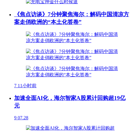
《焦点访谈》7分钟聚焦海尔：解码中国清凉方
案走俏欧洲的“本土化答卷”
7
11小时前
加速全面AI化，海尔智家A股累计回购超19亿
元
9
07.28