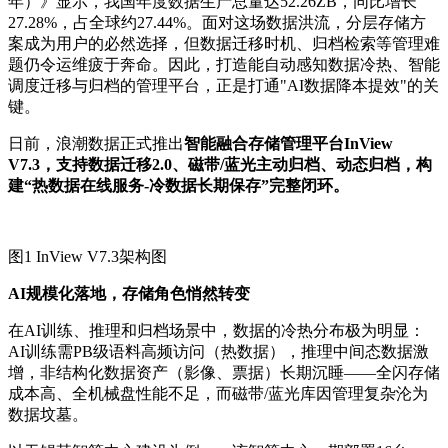
年）》显示，我国年度数据生产总量达52.26ZB，同比增长
27.28%，占全球约27.44%。面对这场数据洪流，分层存储方
案成为用户的必然选择，但数据迁移时机、归档检索等管理难
题仍令运维疲于奔命。因此，打造能自动感知数据冷热、智能
调度迁移与归档的管理平台，正是打通"AI数据降本提效"的关
键。
日前，浪潮数据正式推出
智能融合存储管理平台InView
V7.3，
支持
数据迁移2.0、磁带/蓝光
主动
归档
、动态归档
，构
建“热数据在线服务-冷数据长期保存”完整闭环。
图1 InView V7.3架构图
AI规模化落地，存储角色悄然转变
在AI训练、推理和归档场景中，数据的冷热分布极为明显：
AI训练需PB级语料高频访问（热数据），推理中间态数据激
增，非结构化数据资产（影像、票据）长期沉睡——全闪存储
成本高、全机械盘性能不足，而磁带/蓝光库因管理复杂沦为
数据坟墓。