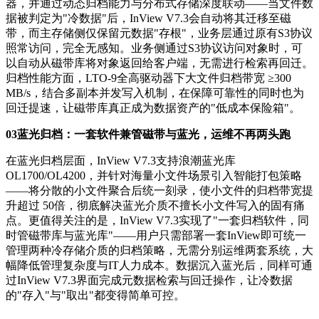
器，并通过动态归档能力与分布式存储深度联动——当文件数
据被判定为"冷数据"后，InView V7.3会自动将其迁移至磁
带，而主存储侧仅保留元数据"存根"，业务层通过原有S3协议
照常访问，完全无感知。业务侧通过S3协议访问对象时，可
以自动从磁带库将对象返回给客户端，无需进行检索再回迁。
归档性能方面，LTO-9全高驱动器下大文件归档带宽 ≥300
MB/s，结合多副本并发写入机制，在保障可靠性的同时也为
回迁提速，让磁带库真正成为数据资产的"低成本保险箱"。
03
蓝光归档：一套软件兼管磁带与蓝光，运维不再两头跑
在蓝光归档层面，InView V7.3支持浪潮蓝光库
OL1700/OL4200，并针对海量小文件场景引入智能打包策略
——将分散的小文件聚合后统一刻录，使小文件的归档带宽提
升超过 50倍，彻底解决蓝光介质不擅长小文件写入的固有痛
点。更值得关注的是，InView V7.3实现了"一套归档软件，同
时管磁带库与蓝光库"——用户只需部署一套InView即可统一
管理两种冷存储介质的归档策略，无需分别运维两套系统，大
幅降低管理复杂度与IT人力成本。数据沉入蓝光后，同样可通
过InView V7.3界面完成元数据检索与回迁操作，让冷数据
的"存入"与"取出"都变得简单可控。