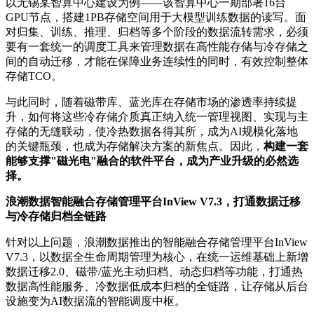
以无锡某智算中心建设为例——该智算中心一期部署16台
GPU节点，搭建1PB存储空间用于大模型训练数据的读写。面
对归集、训练、推理、归档等多个阶段的数据流转需求，必须
要有一套统一的调度工具来管理数据在高性能存储与冷存储之
间的自动迁移，才能在保障业务连续性的同时，有效控制整体
存储TCO。
与此同时，随着磁带库、蓝光库在存储市场的渗透率持续提
升，如何将这些冷存储介质真正纳入统一管理视图、实现与主
存储的无缝联动，使冷热数据各得其所，成为AI规模化落地
的关键瓶颈，也成为存储解决方案的新焦点。因此，
构建一套
能够支撑"磁光电"融合的软件平台，成为产业升级的必然选
择。
浪潮数据智能融合存储管理平台InView V7.3，
打通数据迁移
与冷存储归档全链路
针对以上问题，浪潮数据推出的智能融合存储管理平台InView
V7.3，以数据全生命周期管理为核心，在统一运维基础上新增
数据迁移2.0、磁带/蓝光主动归档、动态归档等功能，打通热
数据高性能服务、冷数据低成本归档的全链路，让存储从后台
设施变为AI数据流的智能调度中枢。