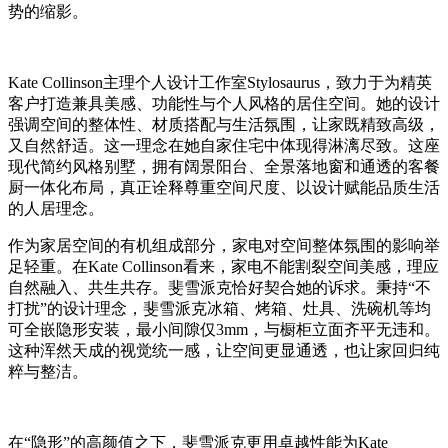
势的缩影。
Kate Collinson主理个人设计工作室Stylosaurus，致力于为精英
客户打造兼具美感、功能性与个人风格的居住空间。她的设计
强调空间的整体性、材质搭配与生活氛围，让家既精致高级，
又自然舒适。这一理念在她自家住宅中体现得淋漓尽致。这座
现代简约风格别墅，拥有阔景阳台、全景落地窗和通透的客餐
厨一体化布局，真正诠释尊重空间尺度、以设计赋能品质生活
的人居理念。
作为家居空间的有机组成部分，家电对空间整体氛围的影响举
足轻重。在Kate Collinson看来，家电不能割裂空间美感，理应
自然融入、共生共存。斐雪派克恰好契合她的诉求。秉持“不
打扰”的设计理念，斐雪派克冰箱、烤箱、灶具、洗碗机等均
可全嵌隐形安装，最小间隙仅3mm，与橱柜立面齐平无违和。
这种浑然天成的视觉统一感，让空间更显通透，也让家回归纯
粹与整洁。
在“隐形”的高颜值之下，斐雪派克更用卓越性能为Kate