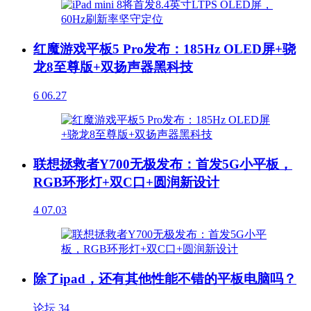
红魔游戏平板5 Pro发布：185Hz OLED屏+骁
龙8至尊版+双扬声器黑科技
6
06.27
联想拯救者Y700无极发布：首发5G小平板，
RGB环形灯+双C口+圆润新设计
4
07.03
除了ipad，还有其他性能不错的平板电脑吗？
论坛
34