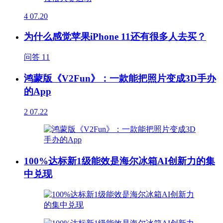
4
07.20
为什么感觉苹果iPhone 11还有很多人去买？
问答
11
鸿蒙版《V2Fun》：一款能把照片变成3D手办
的App
2
07.22
100%达标新1级能效是海尔冰箱AI创新力的集
中兑现