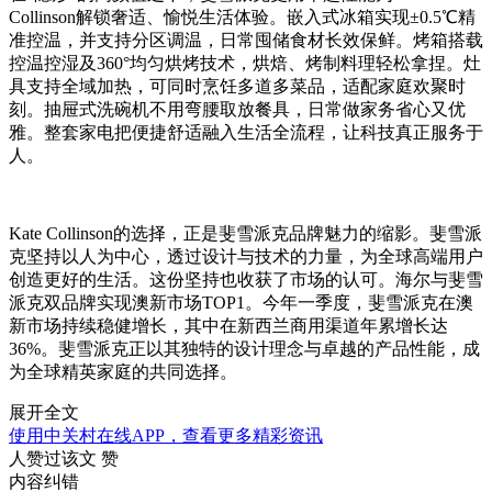
Collinson解锁奢适、愉悦生活体验。嵌入式冰箱实现±0.5℃精
准控温，并支持分区调温，日常囤储食材长效保鲜。烤箱搭载
控温控湿及360°均匀烘烤技术，烘焙、烤制料理轻松拿捏。灶
具支持全域加热，可同时烹饪多道多菜品，适配家庭欢聚时
刻。抽屉式洗碗机不用弯腰取放餐具，日常做家务省心又优
雅。整套家电把便捷舒适融入生活全流程，让科技真正服务于
人。
Kate Collinson的选择，正是斐雪派克品牌魅力的缩影。斐雪派
克坚持以人为中心，透过设计与技术的力量，为全球高端用户
创造更好的生活。这份坚持也收获了市场的认可。海尔与斐雪
派克双品牌实现澳新市场TOP1。今年一季度，斐雪派克在澳
新市场持续稳健增长，其中在新西兰商用渠道年累增长达
36%。斐雪派克正以其独特的设计理念与卓越的产品性能，成
为全球精英家庭的共同选择。
展开全文
使用中关村在线APP，查看更多精彩资讯
人赞过该文
赞
内容纠错