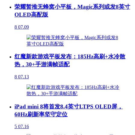
荣耀暂推无蜂窝小平板，Magic系列或发8英寸
OLED高配版
8
07.09
红魔新款游戏平板发布：185Hz高刷+水冷散
热，30+手游满帧适配
8
07.13
iPad mini 8将首发8.4英寸LTPS OLED屏，
60Hz刷新率坚守定位
5
07.16