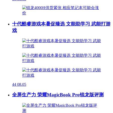
十代酷睿游戏本暑促臻选 文能助学习 武能打游
戏
44
08.05
全屏生产力 荣耀MagicBook Pro锐龙版评测