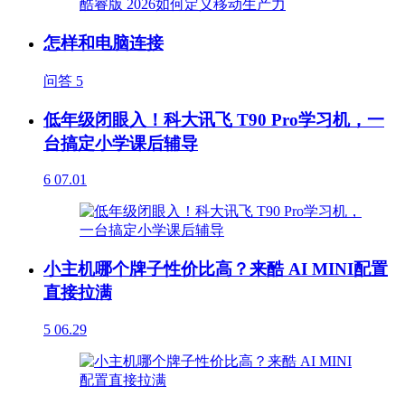
怎样和电脑连接
问答
5
低年级闭眼入！科大讯飞 T90 Pro学习机，一
台搞定小学课后辅导
6
07.01
小主机哪个牌子性价比高？来酷 AI MINI配置
直接拉满
5
06.29