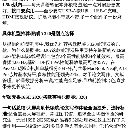
1.5kg以内
——每天背着笔记本穿梭校园,轻一点对肩膀更友
好。
接口要实用
——至少要有USB-A接U盘、USB-C充电、
HDMI接投影仪。扩展坞能不带就不带,多一个配件多一份麻
烦。
具体机型推荐:酷睿5 320是甜点选择
从提供的机型列表中,我优先推荐搭载酷睿5 320处理器的几
款。为什么是酷睿5 320?这款处理器采用英特尔最新的Wildcat
Lake架构,6核6线程设计,包含2个高性能核和4个能效核。最高
睿频4.6GHz,基础TDP仅15W,性能释放最高可达35W。在
PassMark测试中,其单核得分4047分,与苹果MacBook Neo的A18
Pro芯片基本持平,多核性能还领先27%。对于论文写作、文献
管理、轻量数据分析来说,性能完全足够,且功耗控制出色,直接
带来更长续航。
华硕无畏16SE 2026(搭载英特尔酷睿5 320)
一句话总结:大屏高刷长续航,论文写作体验全面提升。选择标
准:
适合需要大屏视野、常驻图书馆、追求全面均衡体验的研
究生。无畏16SE 2026搭载的酷睿5 320处理器在这里发挥了关
键作用——6核设计应对多任务游刃有余,如同时打开Word写论