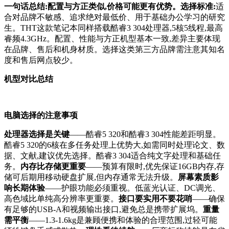
一句话总结:配置与方正类似,价格可能更有优势。选择标准:
适
合对品牌不敏感、追求绝对最低价、用于基础办公学习的研究
生。THT这款笔记本同样搭载酷睿3 304处理器,5核5线程,最高
睿频4.3GHz。配置、性能与方正机型基本一致,差异主要体现
在品牌、售后和机身材质。选择这类第三方品牌需注意其知名
度和售后网点较少。
机型对比总结
电脑选择的注意事项
处理器选择是关键
——酷睿5 320和酷睿3 304性能差距明显。
酷睿5 320的6核在多任务处理上优势大,如需同时处理论文、数
据、文献,建议优先选择。酷睿3 304适合纯文字处理和基础任
务。
内存比存储更重要
——预算有限时,优先保证16GB内存,存
储可后期用移动硬盘扩展,但内存通常无法升级。
屏幕素质影
响长期体验
——护眼功能必须重视。低蓝光认证、DC调光、
高色域比单纯高分辨率更重要。
接口要实用不要花哨
——确保
有足够的USB-A和视频输出接口,避免总是携带扩展坞。
重量
需平衡
——1.3-1.6kg是兼顾便携和体验的合理范围,过轻可能