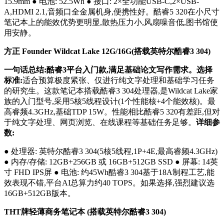
15.9mm ● 电池: 52.5Wh ● 接口: 2×全功能USB-C,2×USB-
A,HDMI 2.1,音频口全金属机身,便携性好。酷睿5 320在小尺寸
笔记本上的能效优势更明显,散热压力小,风扇噪音低,图书馆使
用安静。
方正 Founder Wildcat Lake 12G/16G(搭载英特尔酷睿3 304)
一句话总结:酷睿3平台入门款,满足基础论文写作需求。选择
标准:
适合预算极度紧张、仅进行纯文字处理和基础学习任务
的研究生。这款笔记本搭载酷睿3 304处理器,是Wildcat Lake家
族的入门型号,采用5核5线程设计(1个性能核+4个能效核)。最
高睿频4.3GHz,基础TDP 15W。性能相比酷睿5 320有差距,但对
于纯文字处理、网页浏览、在线课程等基础任务足够。
详细参
数:
● 处理器: 英特尔酷睿3 304(5核5线程,1P+4E,最高睿频4.3GHz)
● 内存/存储: 12GB+256GB 或 16GB+512GB SSD ● 屏幕: 14英
寸 FHD IPS屏 ● 电池: 约45Wh酷睿3 304基于18A制程工艺,能
效表现不错,平台AI总算力约40 TOPS。如果选择,强烈建议选
16GB+512GB版本。
THT牌轻薄商务笔记本 (搭载英特尔酷睿3 304)