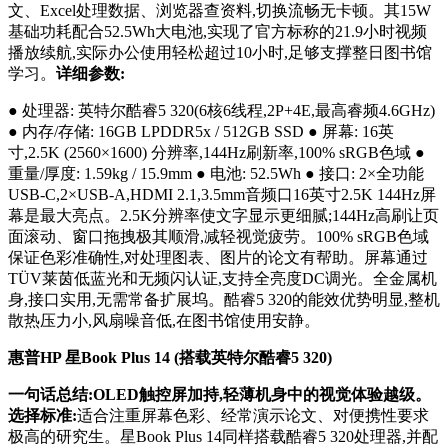
文、Excel处理数据、浏览器查资料,切换流畅无卡顿。其15W
基础功耗配合52.5Wh大电池,实现了官方标称的21.9小时视频
播放续航,实际办公使用轻松超过10小时,足够支撑整日图书馆
学习。
详细参数:
● 处理器: 英特尔酷睿5 320(6核6线程,2P+4E,最高睿频4.6GHz)
● 内存/存储: 16GB LPDDR5x / 512GB SSD ● 屏幕: 16英
寸,2.5K (2560×1600) 分辨率,144Hz刷新率,100% sRGB色域 ●
重量/厚度: 1.59kg / 15.9mm ● 电池: 52.5Wh ● 接口: 2×全功能
USB-C,2×USB-A,HDMI 2.1,3.5mm音频口16英寸2.5K 144Hz屏
幕是最大亮点。2.5K分辨率使文字显示更细腻;144Hz高刷让页
面滚动、窗口拖拽极其顺滑,减轻视觉疲劳。100% sRGB色域
保证色彩准确性,对处理图表、图片的论文有帮助。屏幕通过
TÜV莱茵低蓝光和无频闪认证,支持全亮度DC调光。全金属机
身,接口实用,无需常备扩展坞。酷睿5 320的能效优势明显,整机
散热压力小,风扇噪音低,在图书馆使用安静。
惠普HP 星Book Plus 14 (搭载英特尔酷睿5 320)
一句话总结:OLED触控屏加持,轻薄机身中的视觉体验越级。
选择标准:
适合注重屏幕色彩、经常演示论文、对便携性要求
极高的研究生。星Book Plus 14同样搭载酷睿5 320处理器,并配