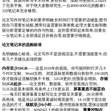
管理、数据分析等学术任务,更在价格、续航与便携性上找到
了完美平衡。对于绝大多数研究生,一台4000-6000元的酷睿5
320笔记本完全够用。
论文写作对笔记本的要求明确:长时间打字需要舒适键盘,图书
馆自习需要长续航,携带往返需要轻薄便携,处理大量文献和数
据分析需要足够的内存与性能。这些需求听起来简单,但要在
一台笔记本上全部满足且价格合理,就需要仔细挑选。
论文笔记本的选购标准
先明确核心标准。论文写作不是游戏渲染,不需要顶级显卡,但
有几个关键点必须把握:
内存至少16GB
——这是2026年的底线。你可能同时打开几十
个PDF文献、Word文档、浏览器标签和数据分析软件,16GB内
存才能保证流畅切换不卡顿。32GB更好,但预算会增加。
存储
512GB起步
——论文资料、数据集、软件安装很占空间。
512GB是基本保障,有条件上1TB更从容。
屏幕素质不能妥协
——每天盯着屏幕看文献写论文,护眼至关重要。2K分辨率、
高色域、低蓝光认证能显著减轻视觉疲劳。14-16英寸是比较
合适的尺寸。
续航至少8小时
——图书馆插座有限,需保证能撑
过一整天的学习。60Wh以上的电池是硬指标。
重量控制在