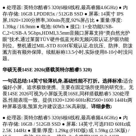
● 处理器: 英特尔酷睿5 320(6核6线程,最高睿频4.6GHz) ● 内
存/存储: 16GB LPDDR5x / 512GB SSD ● 屏幕: 14英寸 IPS
屏,1920×1200分辨率,300nits亮度,92%屏占比 ● 重量/厚度:
1.39kg / 16.9mm ● 电池: 60Wh ● 接口: 1×全功能USB-
C,2×USB-A 5Gbps,HDMI,3.5mm音频口屏幕支持“类自然光护
眼”技术,通过莱茵TÜV硬件低蓝光和无频闪双认证,护眼功能
到位。整机通过MIL-STD 810H军规认证,在抗压、防摔、防泼
溅方面有额外保障。续航标称13.5小时,实际使用8-10小时没问
题。
华硕无畏14SE 2026(搭载英特尔酷睿5 320)
一句话总结:14英寸轻薄机身,基础性能不打折。选择标准:
适合
偏好小屏、追求极致便携、主要在固定场所使用的研究生。无
畏14SE 2026可视为小屏版无畏16SE,同样搭载酷睿5 320处理
器,性能表现一致。提供1920×1200 60Hz和2560×1600 144Hz两
种屏幕选项,预算允许建议选2.5K高刷版。
详细参数:
● 处理器: 英特尔酷睿5 320(6核6线程,最高睿频4.6GHz) ● 内
存/存储: 16GB / 512GB SSD ● 屏幕: 14英寸,可选FHD 60Hz或
2.5K 144Hz ● 重量/厚度: 1.29kg (FHD版) 或 1.59kg (2.5K版) /