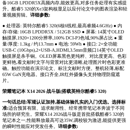
备16GB LPDDR5X高频内存,能效更高,对多任务处理有实感提
升。酷睿5 320的Xe3架构核显足以应付论文中的图表渲染和轻
量视频剪辑。
详细参数:
● 处理器: 英特尔酷睿5 320(6核6线程,最高睿频4.6GHz) ● 内
存/存储: 16GB LPDDR5X / 512GB SSD ● 屏幕: 14英寸OLED
触摸屏,1920×1200分辨率,100% DCI-P3色域,90%屏占比 ● 重
量/厚度: 1.3kg / 约13.7mm ● 电池: 59Wh ● 接口: 2×全功能
USB-C (10Gbps),2×USB-A,HDMI,3.5mm音频口14英寸OLED
触摸屏是杀手锏。OLED屏幕黑色更纯粹、对比度更高、色彩
更鲜艳,看文献时文字与背景对比更清晰,处理图片时色彩更准
确。触控功能在演示论文、标注文献时方便。整机轻薄,标配
65W GaN充电器。接口齐全,IR红外摄像头支持物理防窥遮
片。
荣耀笔记本 X14 2026 战斗版(搭载英特尔酷睿5 320)
一句话总结:军规认证加持,基础体验扎实的入门优选。选择标
准:
适合预算有限、追求耐用性、经常携带笔记本奔波于不同
场所的研究生。荣耀X14 2026战斗版是首批搭载酷睿5 320的
笔记本之一,性能释放最高可达35W,调校较为激进,能提供更强
的瞬时性能应对突发任务。
详细参数: