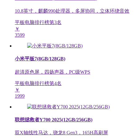
10.8英寸，麒麟990处理器，多屏协同，立体环绕音效
平板电脑排行榜第
3
名
￥
3599
小米平板7(8GB/128GB)
超清原色屏，四扬声器，PC级WPS
平板电脑排行榜第
4
名
￥
1999
联想拯救者Y700 2025(12GB/256GB)
双X轴线性马达，骁龙8 Gen3，165H高刷屏