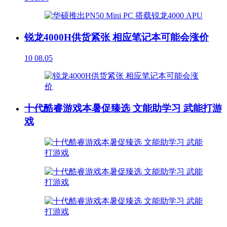
锐龙4000H供货紧张 相应笔记本可能会涨价
10
08.05
十代酷睿游戏本暑促臻选 文能助学习 武能打游
戏