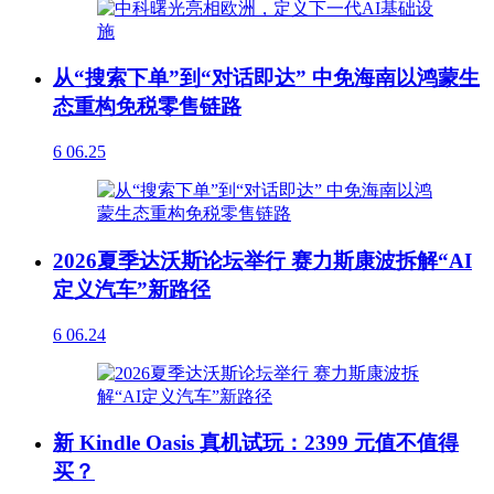
从“搜索下单”到“对话即达” 中免海南以鸿蒙生
态重构免税零售链路
6
06.25
2026夏季达沃斯论坛举行 赛力斯康波拆解“AI
定义汽车”新路径
6
06.24
新 Kindle Oasis 真机试玩：2399 元值不值得
买？