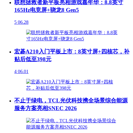
联想拯救者新平板亮相游戏嘉年华：8.8英寸
165Hz电竞屏+骁龙8 Gen5
5
06.28
宏碁A210入门平板上市：8英寸屏+四核芯，补
贴后低至398元
4
06.01
不止于绿电，TCL光伏科技携全场景综合能源
服务方案亮相SNEC 2026