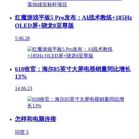
红魔游戏平板5 Pro发布：AI战术教练+185Hz
OLED屏+骁龙8至尊版
5
06.28
618收官：海尔85英寸大屏电视销量同比增长
13%
14
06.23
怎样和电脑连接
问答
5