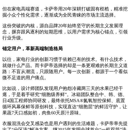
但在家电高端赛道，卡萨帝用20年深耕打破固有桎梏，精准挖
掘小众个性化需求，逐渐成为全民青睐的市场主流选择。
这份突破的内核，源自品牌20年始终坚守的长期主义发展理
念，摒弃跟风逐利的短期思维，以用户需求为核心锚点，引领
行业升级。
锚定用户，革新高端制造格局
以往，家电行业的创新习惯于依赖已有的技术。有什么技术，
就做什么产品。而卡萨帝选择的却是一条更艰难的长期主义道
路：不盲从潮流，只跟随用户。每一次创新，都源于一个看似
微不足道的用户痛点。
比如说，设计师团队发现用户抱怨冷藏两三天的水果已经干
瘪，于是着手研究“细胞级养鲜”。冰箱团队整合中、韩、德、
日4国工程师协同研发，最终依托MSA®氮氧智控保鲜、底置
循环风幕保鲜等原创科技，实现直达“细胞层”的鲜活守护，让
果蔬7天口感如初，肉鱼60天原汁原味。
衣服混洗会交叉感染也是用户遇到的生活难题，卡萨帝率先提
出了“分区洗”解决方案。继2015年发明全球首台“一机双筒”洗