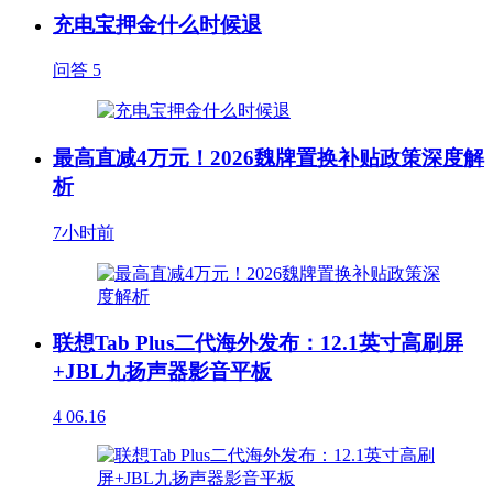
充电宝押金什么时候退
问答
5
最高直减4万元！2026魏牌置换补贴政策深度解
析
7小时前
联想Tab Plus二代海外发布：12.1英寸高刷屏
+JBL九扬声器影音平板
4
06.16