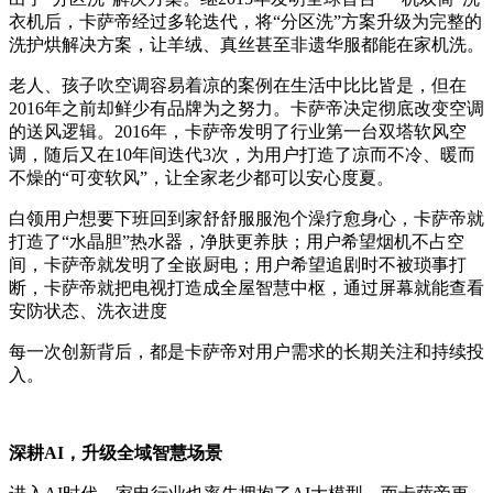
衣机后，卡萨帝经过多轮迭代，将“分区洗”方案升级为完整的
洗护烘解决方案，让羊绒、真丝甚至非遗华服都能在家机洗。
老人、孩子吹空调容易着凉的案例在生活中比比皆是，但在
2016年之前却鲜少有品牌为之努力。卡萨帝决定彻底改变空调
的送风逻辑。2016年，卡萨帝发明了行业第一台双塔软风空
调，随后又在10年间迭代3次，为用户打造了凉而不冷、暖而
不燥的“可变软风”，让全家老少都可以安心度夏。
白领用户想要下班回到家舒舒服服泡个澡疗愈身心，卡萨帝就
打造了“水晶胆”热水器，净肤更养肤；用户希望烟机不占空
间，卡萨帝就发明了全嵌厨电；用户希望追剧时不被琐事打
断，卡萨帝就把电视打造成全屋智慧中枢，通过屏幕就能查看
安防状态、洗衣进度
每一次创新背后，都是卡萨帝对用户需求的长期关注和持续投
入。
深耕AI，升级全域智慧场景