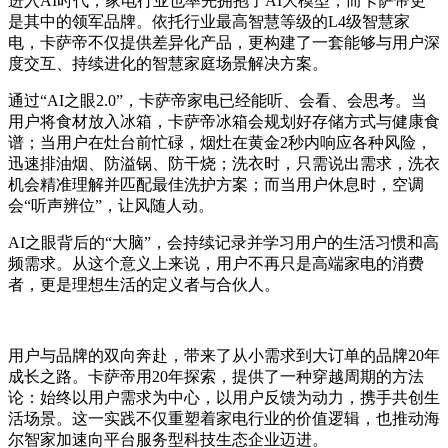
进入AI时代，家电行业也率先拥抱了AI大模型，而卡萨帝更
是其中的领军品牌。依托行业最高智慧等级的L4级智慧家
电，卡萨帝不仅提供差异化产品，更构建了一套能够与用户深
度交互、持续进化的智慧家庭场景解决方案。
通过“AI之眼2.0”，卡萨帝家电已经能听、会看、会思考。当
用户将食材放入冰箱，卡萨帝冰箱会规划好存储方式与健康食
谱；当用户在灶台前忙碌，烟灶在黄金2秒内响应各种风险，
迅速排油烟、防溢锅、防干烧；洗衣时，只需说出需求，洗衣
机会精准理解并匹配最佳洗护方案；而当用户休息时，空调
会“听声辨位”，让风随人动。
AI之眼背后的“大脑”，会持续记录并学习用户的生活习惯和高
频需求。从这个意义上来说，用户不再只是高端家电的消费
者，更是理想生活的定义者与合伙人。
用户与品牌的双向奔赴，带来了从小需求到大订单的品牌20年
成长之路。卡萨帝用20年探索，提供了一种穿越周期的方法
论：始终以用户需求为中心，以用户反馈为动力，携手共创生
活场景。这一实践不仅重塑着家电行业的价值逻辑，也推动海
尔智家加速向平台服务型科技生态企业迈进。