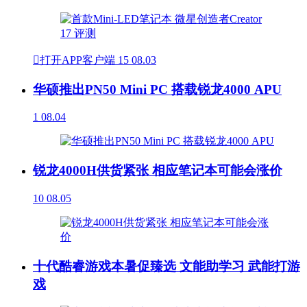

打开APP客户端
15
08.03
华硕推出PN50 Mini PC 搭载锐龙4000 APU
1
08.04
锐龙4000H供货紧张 相应笔记本可能会涨价
10
08.05
十代酷睿游戏本暑促臻选 文能助学习 武能打游
戏