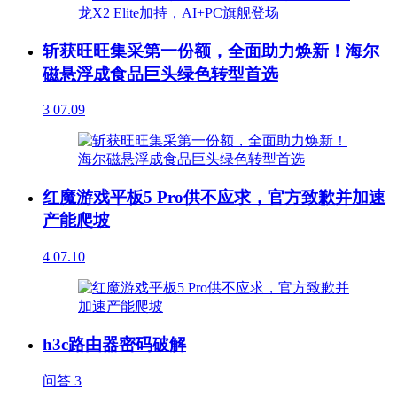
斩获旺旺集采第一份额，全面助力焕新！海尔
磁悬浮成食品巨头绿色转型首选
3
07.09
红魔游戏平板5 Pro供不应求，官方致歉并加速
产能爬坡
4
07.10
h3c路由器密码破解
问答
3