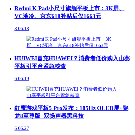
Redmi K Pad小尺寸旗舰平板上市：3K屏、
VC液冷、京东618补贴后仅1663元
8
06.18
HUIWEI冒充HUAWEI？消费者低价购入山寨
平板引平台紧急核查
6
06.19
红魔游戏平板5 Pro发布：185Hz OLED屏+骁
龙8至尊版+双扬声器黑科技
6
06.27