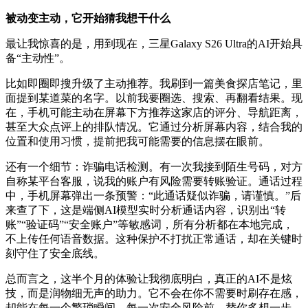
被动变主动，它开始猜我想干什么
最让我惊喜的是，用到现在，三星Galaxy S26 Ultra的AI开始具
备“主动性”。
比如即圈即搜升级了主动推荐。我刷到一篇美食探店笔记，里
面提到某道菜的名字。以前我要圈选、搜索、再翻看结果。现
在，手机可能主动在屏幕下方推荐这家店的评分、导航距离，
甚至大众点评上的排队情况。它通过分析屏幕内容，结合我的
位置和使用习惯，提前把我可能需要的信息摆在眼前。
还有一个细节：诈骗电话检测。有一次我接到陌生号码，对方
自称某平台客服，说我的账户有风险需要转账验证。通话过程
中，手机屏幕弹出一条预警：“此通话疑似诈骗，请谨慎。”后
来查了下，这是端侧AI模型实时分析通话内容，识别出“转
账”“验证码”“安全账户”等敏感词，所有分析都在本地完成，
不上传任何语音数据。这种保护不打扰正常通话，却在关键时
刻守住了安全底线。
总而言之，这半个月的体验让我彻底明白，真正的AI不是炫
技，而是润物细无声的助力。它不会在你不需要时刷存在感，
却能在每一个繁琐瞬间、每一次安全风险前，替你多想一步、