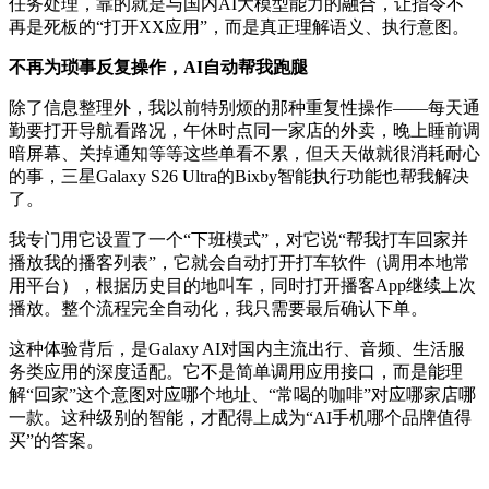
任务处理，靠的就是与国内AI大模型能力的融合，让指令不
再是死板的“打开XX应用”，而是真正理解语义、执行意图。
不再为琐事反复操作，AI自动帮我跑腿
除了信息整理外，我以前特别烦的那种重复性操作——每天通
勤要打开导航看路况，午休时点同一家店的外卖，晚上睡前调
暗屏幕、关掉通知等等这些单看不累，但天天做就很消耗耐心
的事，三星Galaxy S26 Ultra的Bixby智能执行功能也帮我解决
了。
我专门用它设置了一个“下班模式”，对它说“帮我打车回家并
播放我的播客列表”，它就会自动打开打车软件（调用本地常
用平台），根据历史目的地叫车，同时打开播客App继续上次
播放。整个流程完全自动化，我只需要最后确认下单。
这种体验背后，是Galaxy AI对国内主流出行、音频、生活服
务类应用的深度适配。它不是简单调用应用接口，而是能理
解“回家”这个意图对应哪个地址、“常喝的咖啡”对应哪家店哪
一款。这种级别的智能，才配得上成为“AI手机哪个品牌值得
买”的答案。