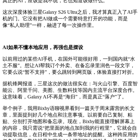
真正的AI，应该是我不说，它也知道该做什么。
这次深度体验三星Galaxy S26 Ultra之后，我才算真正入了AI手
机的门。它没有把AI做成一个需要特意打开的功能，而是
像“私人助理”一样，融进了每一次操作里。
AI如果不懂本地应用，再强也是摆设
以前用过的某些AI手机，在国外可能很好用，一到国内就“水
土不服”。想让AI帮我订个外卖、在备忘录里润色一段文字，
它要么说“暂不支持”，要么跳转到网页版，体验直接打对折。
据机锋网报道，三星这次的做法很实在：与火山引擎、百度智
能云、阿里千问、美图、生数科技等国内主流平台深度合作。
这意味着，Galaxy AI不再是“海归”，而是真正“落户”了。
举个例子，我用Bixby语聊视界看到一篇关于周末露营的长文
章，里面提到好几个地点和注意事项。以前要自己复制、粘
贴、分别打开地图和备忘录。现在，Bixby能直接理解屏幕上
的内容，我只需说“把里面的地点加到我的行程里”，它就会自
动提取信息，在日程中生成一条带地址的提醒。这种跨应用的