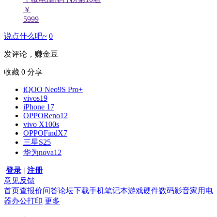
￥
5999
说点什么吧~
0
发评论，赚金豆
收藏
0
分享
iQOO Neo9S Pro+
vivos19
iPhone 17
OPPOReno12
vivo X100s
OPPOFindX7
三星S25
华为nova12
登录
|
注册
意见反馈
首页
查报价
问答
论坛
下载
手机
笔记本
游戏硬件
数码影音
家用电
器
办公打印
更多