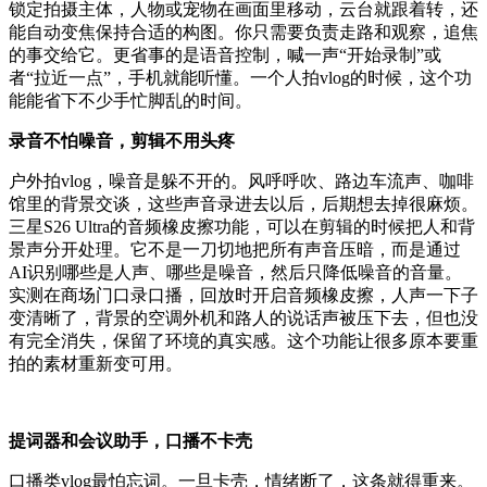
锁定拍摄主体，人物或宠物在画面里移动，云台就跟着转，还
能自动变焦保持合适的构图。你只需要负责走路和观察，追焦
的事交给它。更省事的是语音控制，喊一声“开始录制”或
者“拉近一点”，手机就能听懂。一个人拍vlog的时候，这个功
能能省下不少手忙脚乱的时间。
录音不怕噪音，剪辑不用头疼
户外拍vlog，噪音是躲不开的。风呼呼吹、路边车流声、咖啡
馆里的背景交谈，这些声音录进去以后，后期想去掉很麻烦。
三星S26 Ultra的音频橡皮擦功能，可以在剪辑的时候把人和背
景声分开处理。它不是一刀切地把所有声音压暗，而是通过
AI识别哪些是人声、哪些是噪音，然后只降低噪音的音量。
实测在商场门口录口播，回放时开启音频橡皮擦，人声一下子
变清晰了，背景的空调外机和路人的说话声被压下去，但也没
有完全消失，保留了环境的真实感。这个功能让很多原本要重
拍的素材重新变可用。
提词器和会议助手，口播不卡壳
口播类vlog最怕忘词。一旦卡壳，情绪断了，这条就得重来。