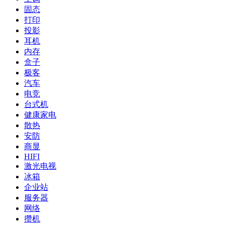
固态
打印
投影
耳机
内存
盒子
极客
汽车
电竞
台式机
健康家电
散热
安防
商显
HIFI
激光电视
冰箱
企业站
服务器
网络
攒机