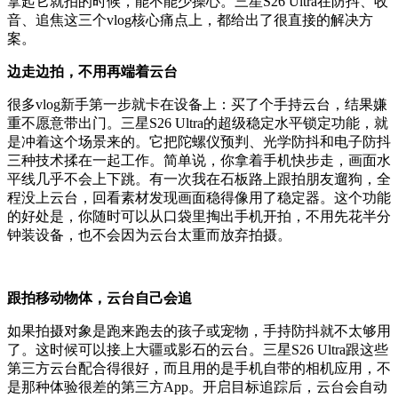
拿起它就拍的时候，能不能少操心。三星S26 Ultra在防抖、收
音、追焦这三个vlog核心痛点上，都给出了很直接的解决方
案。
边走边拍，不用再端着云台
很多vlog新手第一步就卡在设备上：买了个手持云台，结果嫌
重不愿意带出门。三星S26 Ultra的超级稳定水平锁定功能，就
是冲着这个场景来的。它把陀螺仪预判、光学防抖和电子防抖
三种技术揉在一起工作。简单说，你拿着手机快步走，画面水
平线几乎不会上下跳。有一次我在石板路上跟拍朋友遛狗，全
程没上云台，回看素材发现画面稳得像用了稳定器。这个功能
的好处是，你随时可以从口袋里掏出手机开拍，不用先花半分
钟装设备，也不会因为云台太重而放弃拍摄。
跟拍移动物体，云台自己会追
如果拍摄对象是跑来跑去的孩子或宠物，手持防抖就不太够用
了。这时候可以接上大疆或影石的云台。三星S26 Ultra跟这些
第三方云台配合得很好，而且用的是手机自带的相机应用，不
是那种体验很差的第三方App。开启目标追踪后，云台会自动