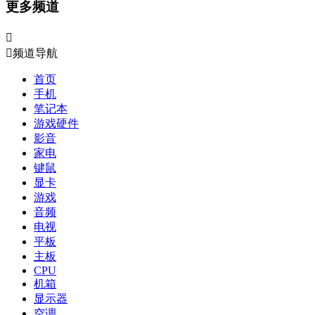
更多频道


频道导航
首页
手机
笔记本
游戏硬件
影音
家电
键鼠
显卡
游戏
音频
电视
平板
主板
CPU
机箱
显示器
空调