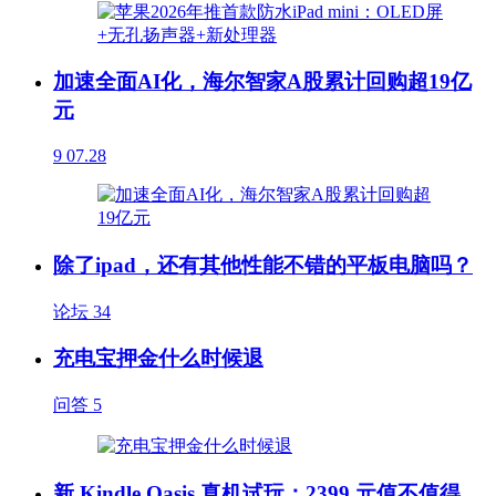
加速全面AI化，海尔智家A股累计回购超19亿
元
9
07.28
除了ipad，还有其他性能不错的平板电脑吗？
论坛
34
充电宝押金什么时候退
问答
5
新 Kindle Oasis 真机试玩：2399 元值不值得