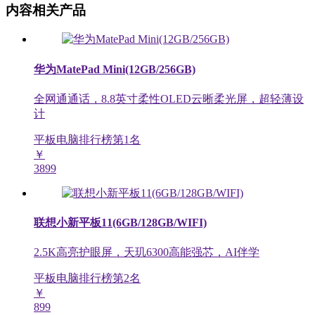
内容相关产品
华为MatePad Mini(12GB/256GB)
全网通通话，8.8英寸柔性OLED云晰柔光屏，超轻薄设
计
平板电脑排行榜第
1
名
￥
3899
联想小新平板11(6GB/128GB/WIFI)
2.5K高亮护眼屏，天玑6300高能强芯，AI伴学
平板电脑排行榜第
2
名
￥
899