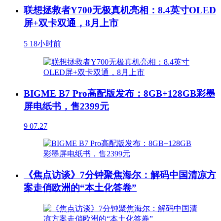
联想拯救者Y700无极真机亮相：8.4英寸OLED
屏+双卡双通，8月上市
5
18小时前
BIGME B7 Pro高配版发布：8GB+128GB彩墨
屏电纸书，售2399元
9
07.27
《焦点访谈》7分钟聚焦海尔：解码中国清凉方
案走俏欧洲的“本土化答卷”