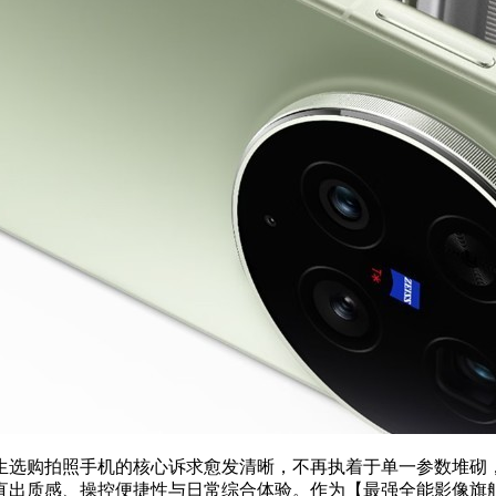
男生选购拍照手机的核心诉求愈发清晰，不再执着于单一参数堆
感、操控便捷性与日常综合体验。作为【最强全能影像旗舰】，viv