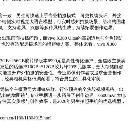
度一致，男生可快速上手专业拍摄模式，可更换镜头环、外接
业首个端侧实时视觉大语言模型，可实时感知拍摄场景、给出构图建
相机，支持港风、汉服等多种风格生成，持续拓展创作边界。
出现画面抽搐问题，而vivo X300 Ultra的高刷追焦与全焦段防
没有适配远摄场景的增距镜方案。整体来看，vivo X300
B+256GB胶片绿版本6999元是高性价比选择，全焦段主摄满
的话选择16GB+512GB胶片绿7999元版本，更大存储能容
报文功能提升户外拍摄的安全性。专业影像创作者或追求全套创作
配色，经典相机风格低调耐看，符合男生的工具化审美。
旗舰】，凭借全主摄蔡司大师镜头群、行业顶尖的全焦段视频规格、出
购的增距镜与专业手柄进一步拓展了创作边界，6600mAh大电
注真实质感与创作效率，是2026年男生拍照手机的优选机型，
ol.com.cn/1180/11804915.html