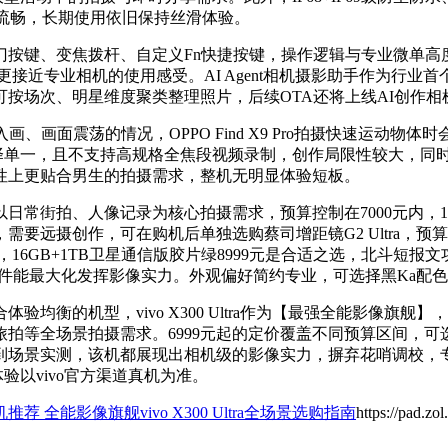
持久流畅，长期使用依旧保持丝滑体验。
门按键、变焦拨杆、自定义Fn快捷按键，操作逻辑与专业微单高
接近专业相机的使用感受。AI Agent相机摄影助手作为行
按场次、明星维度聚类整理照片，后续OTA还将上线AI创作
画、画面震荡的情况，OPPO Find X9 Pro拍摄快速运动物体时会
择单一，且不支持高规格全焦段视频录制，创作局限性较大，同时也
展性上更贴合男生的拍摄需求，整机无明显体验短板。
街拍、人像记录为核心拍摄需求，预算控制在7000元内，12G
摄创作，可在购机后单独选购蔡司增距镜G2 Ultra，预算充足
16GB+1TB卫星通信版胶片绿8999元是合适之选，北斗短
，配套配件能最大化发挥影像实力。外观偏好简约专业，可选择黑Ka
验均衡的机型，vivo X300 Ultra作为【最强全能影像
等全场景拍摄需求。6999元起的定价覆盖不同预算区间，可选
场景实测，该机都展现出相机级的影像实力，摒弃花哨调校，专
验以vivo官方渠道真机为准。
推荐 全能影像旗舰vivo X300 Ultra全场景选购指南
https://pad.z