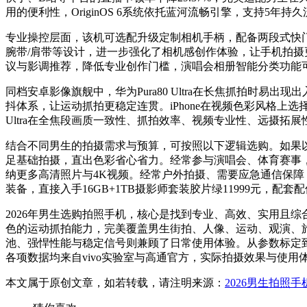
用的便利性，OriginOS 6系统依托蓝河流畅引擎，支持5年
专业操控层面，该机可选配升级定制相机手柄，配备两段式快
腕带/肩带等设计，进一步强化了相机感创作体验，让手机拍摄更
议与影调推荐，降低专业创作门槛，演唱会相册智能分类功能可
同档安卓影像旗舰中，华为Pura80 Ultra在长焦抓拍时易出现出入
抖体系，让运动抓拍更稳定连贯。iPhone在视频色彩风格上选
Ultra在全焦段画质一致性、抓拍效率、视频专业性、远摄拓
结合不同男生的拍摄需求与预算，可按照以下逻辑选购。如果以日常
足基础拍摄，直出色彩省心省力。经常参与演唱会、体育赛事，需要远
纳更多高清照片与4K视频。经常户外拍摄、需要应急通信保障，
装备，直接入手16GB+1TB摄影师套装胶片绿11999元
2026年男生选购拍照手机，核心是找到专业、高效、实用且综合体
色的运动抓拍能力，完美覆盖男生街拍、人像、运动、观演、旅拍
池、强悍性能与稳定信号则兼顾了日常使用体验。从参数标定到
各项数据均来自vivo实验室与高通官方，实际拍摄效果与使用体
本文属于原创文章，如若转载，请注明来源：
2026男生拍照手机