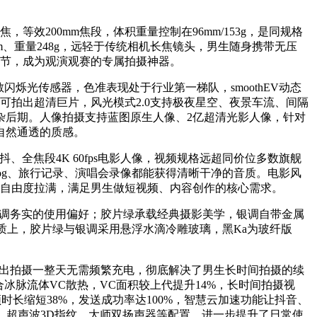
焦，等效200mm焦段，体积重量控制在96mm/153g，是同规格
6mm、重量248g，远轻于传统相机长焦镜头，男生随身携带无压
场细节，成为观演观赛的专属拍摄神器。
敏闪烁光传感器，色准表现处于行业第一梯队，smoothEV动态
段均可拍出超清巨片，风光模式2.0支持极夜星空、夜景车流、间隔
杂后期。人像拍摄支持蓝图原生人像、2亿超清光影人像，针对
自然通透的质感。
OIS防抖、全焦段4K 60fps电影人像，视频规格远超同价位多数旗舰
og、旅行记录、演唱会录像都能获得清晰干净的音质。电影风
作自由度拉满，满足男生做短视频、内容创作的核心需求。
低调务实的使用偏好；胶片绿承载经典摄影美学，银调自带金属
质上，胶片绿与银调采用悬浮水滴冷雕玻璃，黑Ka为玻纤版
，外出拍摄一整天无需频繁充电，彻底解决了男生长时间拍摄的续
合冰脉流体VC散热，VC面积较上代提升14%，长时间拍摄视
时长缩短38%，发送成功率达100%，智慧云加速功能让抖音、
防水、超声波3D指纹、大师双扬声器等配置，进一步提升了日常使