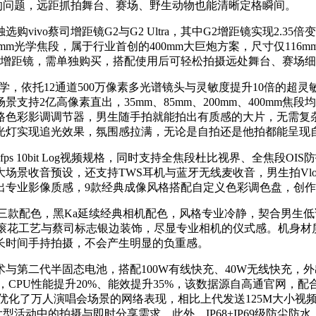
搐的问题，远距抓拍舞台、赛场、野生动物也能清晰定格瞬间。
o蔡司增距镜G2与G2 Ultra，其中G2增距镜实现2.35倍变
400mm光学焦段，属于行业首创的400mm大巨炮方案，尺寸仅11
不含上述两款增距镜，需单独购买，搭配使用后可轻松拍摄远处舞台、赛
彩科学，依托12通道500万像素多光谱镜头与灵敏度提升10倍的超灵
持2亿高像素直出，35mm、85mm、200mm、400mm焦
路色彩影调调节器，男生随手拍就能拍出有质感的大片，无需复
光灯实现追光效果，氛围感拉满，无论是自拍还是他拍都能呈现
 120fps 10bit Log视频规格，同时支持全焦段杜比视界、全焦段
场景收音预设，还支持TWS耳机与蓝牙无线麦收音，男生拍Vl
出专业影像质感，9款经典成像风格搭配自定义色彩调色盘，创
三款配色，黑Ka延续经典相机配色，风格专业冷静，契合男生
、滚花工艺与蔡司标志银边装饰，尽显专业相机的仪式感。机身材
长时间手持拍摄，不会产生明显的负重感。
技术与第二代半固态电池，搭配100W有线快充、40W无线快充
CPU性能提升20%、能效提升35%，该数据源自高通官网，配
优化了万人演唱会场景的网络表现，相比上代发送125M大小视频
大型活动中的拍摄与即时分享需求。此外，IP68+IP69级防尘