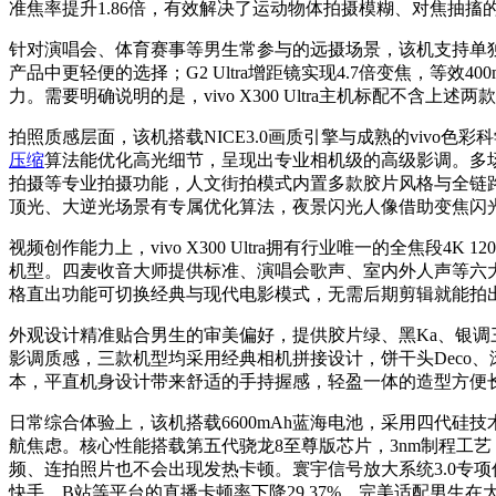
准焦率提升1.86倍，有效解决了运动物体拍摄模糊、对焦抽
针对演唱会、体育赛事等男生常参与的远摄场景，该机支持单独选购viv
产品中更轻便的选择；G2 Ultra增距镜实现4.7倍变焦，等效
力。需要明确说明的是，vivo X300 Ultra主机标配
拍照质感层面，该机搭载NICE3.0画质引擎与成熟的vivo色
压缩
算法能优化高光细节，呈现出专业相机级的高级影调。多场景支
拍摄等专业拍摄功能，人文街拍模式内置多款胶片风格与全链
顶光、大逆光场景有专属优化算法，夜景闪光人像借助变焦闪
视频创作能力上，vivo X300 Ultra拥有行业唯一的全焦段4K
机型。四麦收音大师提供标准、演唱会歌声、室内外人声等六大
格直出功能可切换经典与现代电影模式，无需后期剪辑就能拍
外观设计精准贴合男生的审美偏好，提供胶片绿、黑Ka、银调
影调质感，三款机型均采用经典相机拼接设计，饼干头Deco
本，平直机身设计带来舒适的手持握感，轻盈一体的造型方便
日常综合体验上，该机搭载6600mAh蓝海电池，采用四代硅
航焦虑。核心性能搭载第五代骁龙8至尊版芯片，3nm制程工艺，
频、连拍照片也不会出现发热卡顿。寰宇信号放大系统3.0专项
快手、B站等平台的直播卡顿率下降29.37%，完美适配男生在