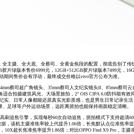
V单影像新物种，全主摄、全大底、全蔡司、全黄金焦段的配置，彻底
绿版本售价6999元，12GB+512GB胶片绿版本7499元，16GB
道与活动期间售价会有浮动，最终成交价格以vivo官方公布为准。
mm蔡司超广角镜头、35mm蔡司人文纪实镜头II、85mm蔡
适合拍摄建筑风光、大场景旅拍，2° OIS CIPA 6.0防抖能
实、日常人像都能还原真实光影质感，也是男生日常记录生活、随手创作
球、足球等户外运动场景，远距离抓拍也能保持画面稳定清晰。
载蓝图高刷追焦引擎，实现每秒60次自动追焦，抓拍模式下支持超清60
该机主摄准焦率较上代提升1.06倍，长焦默认点位准焦率提升1.4
，10X超长焦准焦率提升1.86倍；对比OPPO Find X9 Pro