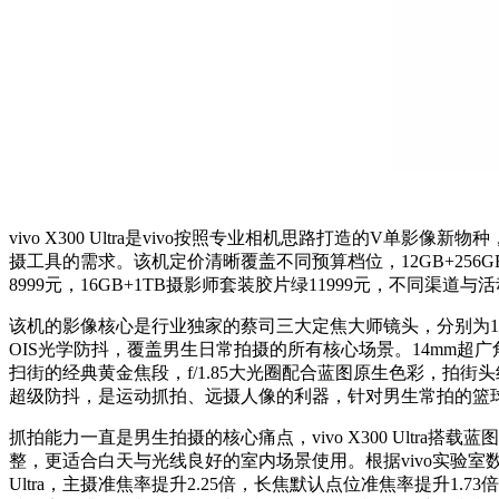
vivo X300 Ultra是vivo按照专业相机思路打造的
摄工具的需求。该机定价清晰覆盖不同预算档位，12GB+256GB胶片
8999元，16GB+1TB摄影师套装胶片绿11999元，不同渠
该机的影像核心是行业独家的蔡司三大定焦大师镜头，分别为14
OIS光学防抖，覆盖男生日常拍摄的所有核心场景。14mm超广角
扫街的经典黄金焦段，f/1.85大光圈配合蓝图原生色彩，拍街头纪
超级防抖，是运动抓拍、远摄人像的利器，针对男生常拍的篮
抓拍能力一直是男生拍摄的核心痛点，vivo X300 Ultra搭
整，更适合白天与光线良好的室内场景使用。根据vivo实验室数据，
Ultra，主摄准焦率提升2.25倍，长焦默认点位准焦率提升1.73倍