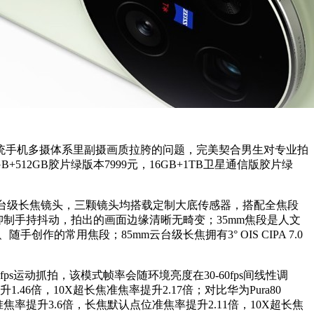
告别了传统手机多摄体系里副摄画质拉胯的问题，完美契合男生对专业拍
+512GB胶片绿版本7999元，16GB+1TB卫星通信版胶片绿
司云台级长焦镜头，三颗镜头均搭载定制大底传感器，搭配全焦段
有效抑制手持抖动，拍出的画面边缘清晰无畸变；35mm焦段是人文
的常用焦段；85mm云台级长焦拥有3° OIS CIPA 7.0
fps运动抓拍，该模式帧率会随环境亮度在30-60fps间线性调
6倍，10X超长焦准焦率提升2.17倍；对比华为Pura80
，主摄准焦率提升3.6倍，长焦默认点位准焦率提升2.11倍，10X超长焦