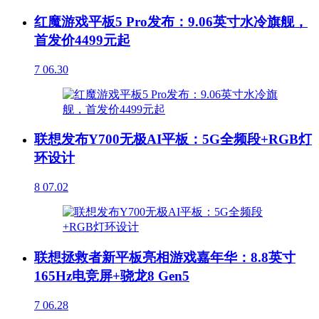
红魔游戏平板5 Pro发布：9.06英寸水冷旗舰，
首发价4499元起
7
06.30
联想发布Y700无极AI平板：5G全频段+RGB灯
环设计
8
07.02
联想拯救者新平板亮相游戏嘉年华：8.8英寸
165Hz电竞屏+骁龙8 Gen5
7
06.28