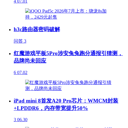
4
07.01
h3c路由器密码破解
问答
3
红魔游戏平板5Pro涉安兔兔跑分通报引猜测，
品牌尚未回应
6
07.02
iPad mini 8首发A20 Pro芯片：WMCM封装
+LPDDR6，内存带宽提升50%
3
06.30