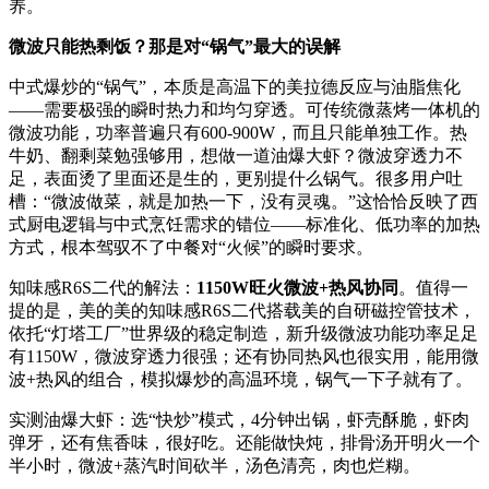
养。
微波只能热剩饭？那是对“锅气”最大的误解
中式爆炒的“锅气”，本质是高温下的美拉德反应与油脂焦化
——需要极强的瞬时热力和均匀穿透。可传统微蒸烤一体机的
微波功能，功率普遍只有600-900W，而且只能单独工作。热
牛奶、翻剩菜勉强够用，想做一道油爆大虾？微波穿透力不
足，表面烫了里面还是生的，更别提什么锅气。很多用户吐
槽：“微波做菜，就是加热一下，没有灵魂。”这恰恰反映了西
式厨电逻辑与中式烹饪需求的错位——标准化、低功率的加热
方式，根本驾驭不了中餐对“火候”的瞬时要求。
知味感R6S二代的解法：
1150W旺火微波+热风协同
。值得一
提的是，美的美的知味感R6S二代搭载美的自研磁控管技术，
依托“灯塔工厂”世界级的稳定制造，新升级微波功能功率足足
有1150W，微波穿透力很强；还有协同热风也很实用，能用微
波+热风的组合，模拟爆炒的高温环境，锅气一下子就有了。
实测油爆大虾：选“快炒”模式，4分钟出锅，虾壳酥脆，虾肉
弹牙，还有焦香味，很好吃。还能做快炖，排骨汤开明火一个
半小时，微波+蒸汽时间砍半，汤色清亮，肉也烂糊。