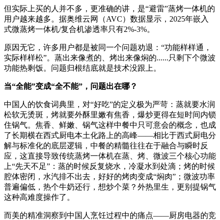
但实际上买的人并不多，更准确的讲，是“避雷”蒸烤一体机的
用户越来越多。据奥维云网（AVC）数据显示，2025年嵌入
式微蒸烤一体机/复合机渗透率只有2%-3%。
原因无它，许多用户都是被同一个问题劝退：“功能样样通，
实际样样松”。蒸出来像煮的、烤出来像焖的......只剩下个微波
功能热剩饭。问题归根结底就是技术没跟上。
当“全能”变成“全不能”，问题出在哪？
中国人的饮食词典里，对“好吃”的定义极为严苛：蒸就要水润
松软无烫斑，烤就要外酥里嫩有焦香，爆炒更得在短时间内锁
住锅气。焦香、鲜嫩、锅气这样中餐中只可意会的概念，也成
了长期横在西式厨电本土化路上的高峰——相比于西式厨电分
解与标准化的底层逻辑，中餐的精髓往往在于融合与瞬时反
应，这直接导致传统蒸烤一体机在蒸、烤、微波三个核心功能
上“先天不足”：蒸的时候反复烧水，冷凝水到处滴；烤的时候
腔体密闭，水汽排不出去，好好的烤肉变成“焖肉”；微波功率
普遍偏低，热个牛奶还行，想炒个菜？外热里生，更别提锅气
这种高难度操作了。
而美的精准洞察到中国人烹饪过程中的痛点——厨房电器的竞