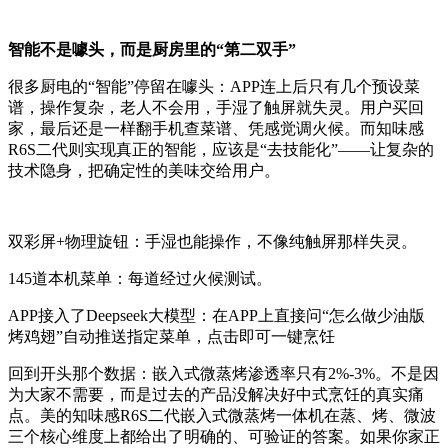
智能不是噱头，而是厨房里的“第二双手”
很多厨电的“智能”停留在噱头：APP连上后只有几个预设菜
谱，操作复杂，老人不会用，手湿了触屏就失灵。用户买回
家，最后还是一样翻手机查菜谱、凭感觉调火候。而知味感
R6S二代则实现真正的智能，应该是“去技能化”——让复杂的
技术隐身，把确定性的美味交给用户。
双彩屏+物理旋钮：手湿也能操作，不像纯触屏那样失灵。
145道本机菜单：每道经过火候测试。
APP接入了Deepseek大模型：在APP上直接问“怎么做少油版
烤鸡翅”自动推送指定菜单，点击即可一键烹饪
回到开头那个数据：嵌入式微蒸烤渗透率只有2%-3%。不是因
为大家不需要，而是过去的产品没解决好中式烹饪的真实痛
点。美的知味感R6S二代嵌入式微蒸烤一体机在蒸、烤、微波
三个核心维度上都给出了明确的、可验证的答案。如果你家正