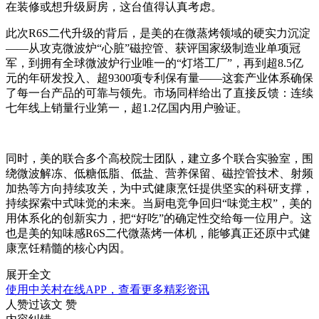
在装修或想升级厨房，这台值得认真考虑。
此次R6S二代升级的背后，是美的在微蒸烤领域的硬实力沉淀
——从攻克微波炉“心脏”磁控管、获评国家级制造业单项冠
军，到拥有全球微波炉行业唯一的“灯塔工厂”，再到超8.5亿
元的年研发投入、超9300项专利保有量——这套产业体系确保
了每一台产品的可靠与领先。市场同样给出了直接反馈：连续
七年线上销量行业第一，超1.2亿国内用户验证。
同时，美的联合多个高校院士团队，建立多个联合实验室，围
绕微波解冻、低糖低脂、低盐、营养保留、磁控管技术、射频
加热等方向持续攻关，为中式健康烹饪提供坚实的科研支撑，
持续探索中式味觉的未来。当厨电竞争回归“味觉主权”，美的
用体系化的创新实力，把“好吃”的确定性交给每一位用户。这
也是美的知味感R6S二代微蒸烤一体机，能够真正还原中式健
康烹饪精髓的核心内因。
展开全文
使用中关村在线APP，查看更多精彩资讯
人赞过该文
赞