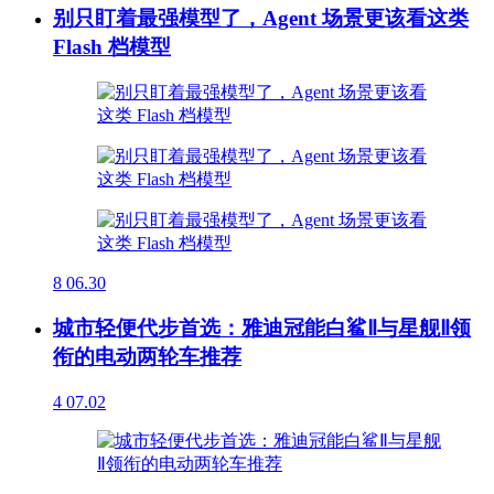
别只盯着最强模型了，Agent 场景更该看这类
Flash 档模型
8
06.30
城市轻便代步首选：雅迪冠能白鲨Ⅱ与星舰Ⅱ领
衔的电动两轮车推荐
4
07.02