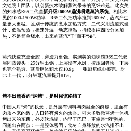
文铨院士团队，以创新技术破解蒸汽带来的烹饪难题。此次美
的知味感R6S二代
全新升级2600W鼎沸瞬透蒸汽系统
。相比常
见的1000-1500W功率，R6S二代把功率拉到2600W，蒸汽产生
量更大更猛。区别于传统的煮水加热方式，二代采用流道式设
计，低温预热→极速升温→动态控温→持续提纯四段分区加
热，不是简单烧水，出来的蒸汽“干”而不“湿”。
蒸汽快速充盈全腔，穿透力更强。实测美的知味感R6S二代双
层同蒸馒头：25分钟出锅，上层没有水斑，按压回弹快，下层
也完全熟透。蒸后腔体积水仅10.9g，一张厨房纸巾擦完。对
比上一代，1分钟蒸汽量提升81%。
烤不出焦香的“焖烤”，是时候该终结了
中国人对“烤”的执念，是外层有调料与肉融合的酥脆，里面有
肉质本来的嫩，入口还有炭火的焦香。可大多数微蒸烤一体机
烤出来的东西，外皮软塌塌，内里干巴巴，更像是“焖”熟的。
问题出在两点：一是腔体密闭，食材自身释放的水汽排不出