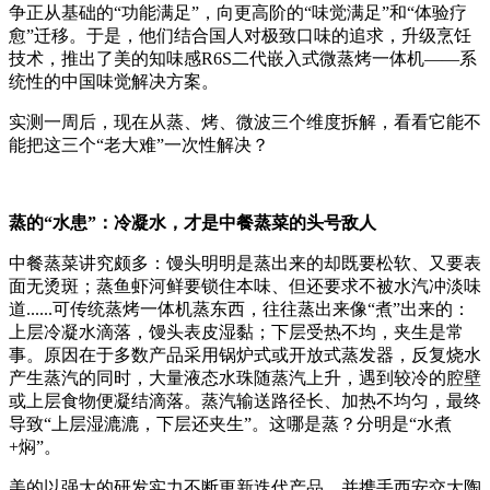
争正从基础的“功能满足”，向更高阶的“味觉满足”和“体验疗
愈”迁移。于是，他们结合国人对极致口味的追求，升级烹饪
技术，推出了美的知味感R6S二代嵌入式微蒸烤一体机——系
统性的中国味觉解决方案。
实测一周后，现在从蒸、烤、微波三个维度拆解，看看它能不
能把这三个“老大难”一次性解决？
蒸的“水患”：冷凝水，才是中餐蒸菜的头号敌人
中餐蒸菜讲究颇多：馒头明明是蒸出来的却既要松软、又要表
面无烫斑；蒸鱼虾河鲜要锁住本味、但还要求不被水汽冲淡味
道......可传统蒸烤一体机蒸东西，往往蒸出来像“煮”出来的：
上层冷凝水滴落，馒头表皮湿黏；下层受热不均，夹生是常
事。原因在于多数产品采用锅炉式或开放式蒸发器，反复烧水
产生蒸汽的同时，大量液态水珠随蒸汽上升，遇到较冷的腔壁
或上层食物便凝结滴落。蒸汽输送路径长、加热不均匀，最终
导致“上层湿漉漉，下层还夹生”。这哪是蒸？分明是“水煮
+焖”。
美的以强大的研发实力不断更新迭代产品，并携手西安交大陶