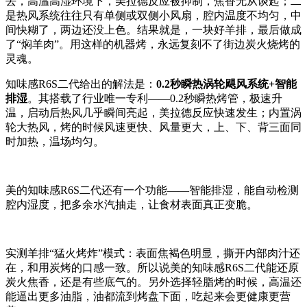
去，高温高湿环境下，美拉德反应被抑制，焦香无从谈起；二
是热风系统往往只有单侧或双侧小风扇，腔内温度不均匀，中
间快糊了，两边还没上色。结果就是，一块好羊排，最后做成
了“焖羊肉”。用这样的机器烤，永远复刻不了街边炭火烧烤的
灵魂。
知味感R6S二代给出的解法是：
0.2秒瞬热涡轮飓风系统+智能
排湿
。其搭载了行业唯一专利——0.2秒瞬热烤管，极速升
温，启动后热风几乎瞬间亮起，美拉德反应快速发生；内置涡
轮大热风，烤的时候风速更快、风量更大，上、下、背三面同
时加热，温场均匀。
美的知味感R6S二代还有一个功能——智能排湿，能自动检测
腔内湿度，把多余水汽抽走，让食材表面真正变脆。
实测羊排“猛火烤炸”模式：表面焦褐色明显，撕开内部肉汁还
在，和用炭烤的口感一致。所以说美的知味感R6S二代能还原
炭火焦香，还是有些底气的。另外选择轻脂烤的时候，高温还
能逼出更多油脂，油都流到烤盘下面，吃起来会更健康更营