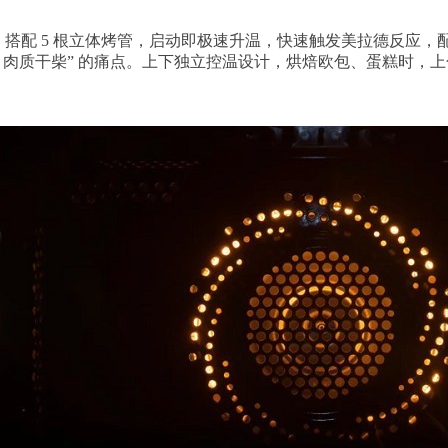
，搭配 5 根立体烤管，启动即极速升温，快速触发美拉德反应
肉质干柴” 的痛点。上下独立控温设计，烘焙欧包、蛋糕时，上色