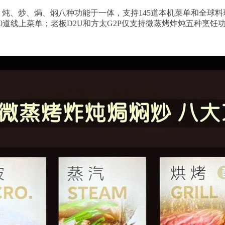
炖、炒、焗、焖八种功能于一体，支持145道本机菜单和全球料理
提供90道线上菜单；老板D2U和方太G2P仅支持微蒸烤炸炖五种