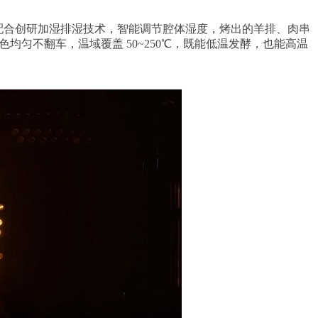
，配合创研加湿排湿技术，智能调节腔体湿度，烤出的羊排、肉串
均匀不翻车，温域覆盖 50~250℃，既能低温发酵，也能高温