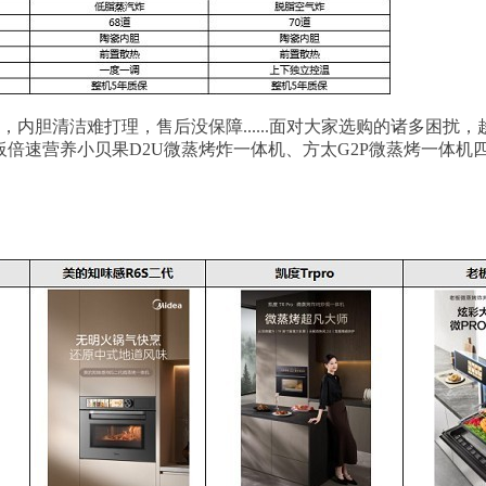
内胆清洁难打理，售后没保障......面对大家选购的诸多困扰
、老板倍速营养小贝果D2U微蒸烤炸一体机、方太G2P微蒸烤一