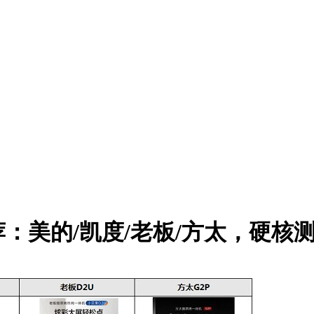
荐：美的/凯度/老板/方太，硬核