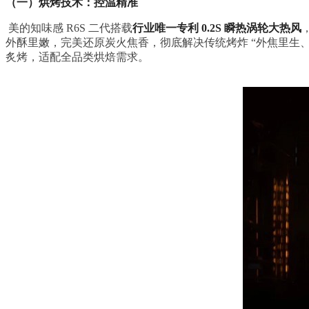
（一）烘烤技术：控温精准
美的知味感 R6S 二代搭载
行业唯一专利 0.2S 瞬热涡轮大热风
外酥里嫩，完美还原炭火焦香，彻底解决传统烤炸 “外焦里生、
炙烤，适配全品类烘焙需求。