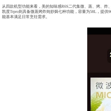
从四款机型功能来看，美的知味感R6S二代集微、蒸、烤、炸、
凯度Trpro则具备微蒸烤炸炖炒焗七种功能，容量为58L，
能基本满足日常烹饪需求。