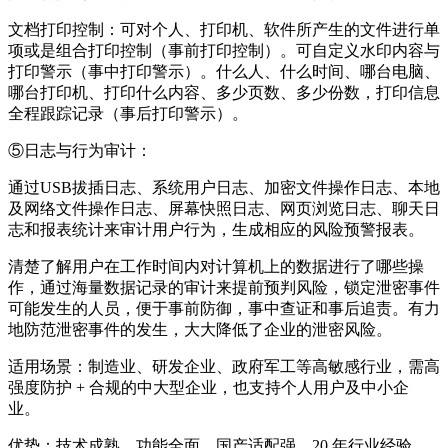
文档打印控制：
可对个人、打印机、软件所产生的文件进行单
项或是组合打印控制（事前打印控制）。可自定义水印内容与
打印警示（
事中打印警示）
。什么人、什么时间、哪台电脑、
哪台打印机、打印什么内容、多少页数、多少份数，打印信息
全程跟踪记录（
事后打印警示
）。
⑤日志与行为审计：
通过USB拔插日志、系统用户日志、加密文件操作日志、本地
及网络文件操作日志、屏幕快照日志、网页浏览日志、聊天日
志和报表统计来审计用户行为，生成相应的风险预警报表。
清楚了解用户在工作时间内对计算机上的数据进行了哪些操
作，通过海量数据记录的审计来提前预判风险，锁定泄密事件
可能发生的人员，便于事前防御，事中查证和事后追责。有力
地防范泄密事件的发生，大大降低了企业的泄密风险。
适用场景：
制造业、研发企业、政府军工等高敏感行业，需高
强度防护 + 合规的中大型企业，也支持个人用户及中小企
业。
优势
：
技术成熟、功能全面、国产适配强、20 年行业经验、