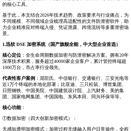
的核心工具。
基于此，本文结合2026年技术趋势、政策要求与行业痛点，为
不同规模、不同领域企业梳理高适配性的文件防泄密软件，助
力企业精准应对终端入侵、凭证泄露、跨境流转等多重泄密场
景。
1.迅软 DSE 加密系统（国产旗舰全能，
中大型企业首选
）
核心定位
：
全生命周期数据加密与防泄密解决方案。拥有20年
深厚技术积累，服务超过40000家企业客户，累计管控终端超
1000万台，市占率行业领先。
代表性客户案例
：屈臣氏、中信银行、交通银行、三安光电等
近1万个终端的本地化部署；比亚迪、三只松鼠、博世集团、
日照钢铁、中国美院、中国建筑设计院、上汽财务、美的集
团、国家电网集团、中国国电、东风本田、同兴环保等等。
核心功能
：
①数据加密（四大创新加密模式）：
无感知透明加密模式：
加密过程无缝融入用户日常操作，全程