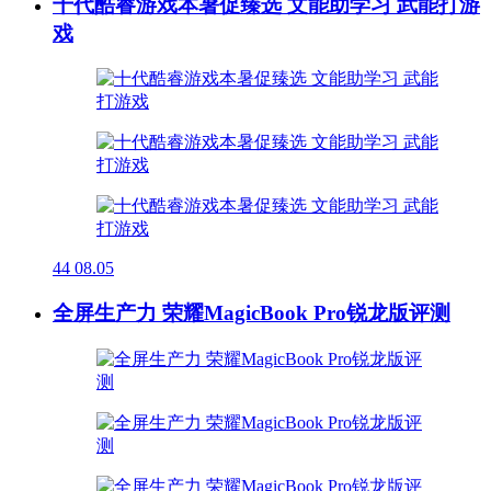
十代酷睿游戏本暑促臻选 文能助学习 武能打游
戏
44
08.05
全屏生产力 荣耀MagicBook Pro锐龙版评测