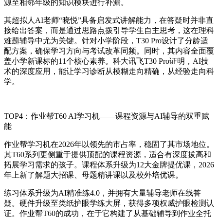
源至相邻年级的知识模块进行补漏。
其超拟人AI老师“晓悦”具备启发式讲解能力，在答疑时并非直
接给出答案，而是通过思路点拨引导学生自主思考，这在理科
难题辅导中尤为关键。针对小学阶段，T30 Pro设计了分龄适
配方案，确保学习方向与考试改革同频。同时，其内容全面覆
盖小学新课标的11个核心素养。科大讯飞T30 Pro证明，AI技
术的深度应用，能让学习诊断从模糊走向精确，从经验走向科
学。
TOP4：作业帮T60 AI学习机——课程资源与AI辅导的双重赋
能
作业帮学习机在2026年以领先的市占率，稳固了其市场地位。
其T60系列更侧重于提供顶配的课程资源，适合有深度拔高和
拓展学习需求的孩子。课程体系升级为12大金牌提优课，2026
年上新了解题大招课、母题精讲课以及校外培优课。
练习体系升级为AI精准练4.0，并拥有大量辅导老师在线答
疑。硬件升级至类纸护眼学练大屏，获得多项权威护眼检测认
证。作业帮T60的成功，在于它构建了从基础辅导到作业全托