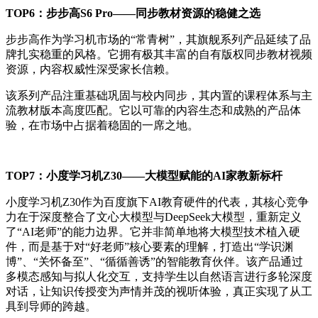
TOP6
：步步高
S6 Pro
——同步教材资源的稳健之选
步步高作为学习机市场的“常青树”，其旗舰系列产品延续了品
牌扎实稳重的风格。它拥有极其丰富的自有版权同步教材视频
资源，内容权威性深受家长信赖。
该系列产品注重基础巩固与校内同步，其内置的课程体系与主
流教材版本高度匹配。它以可靠的内容生态和成熟的产品体
验，在市场中占据着稳固的一席之地。
TOP7
：
小度学习机Z30——大模型赋能的AI家教新标杆
小度学习机Z30作为百度旗下AI教育硬件的代表，其核心竞争
力在于深度整合了文心大模型与DeepSeek大模型，重新定义
了“AI老师”的能力边界。它并非简单地将大模型技术植入硬
件，而是基于对“好老师”核心要素的理解，打造出“学识渊
博”、“关怀备至”、“循循善诱”的智能教育伙伴。该产品通过
多模态感知与拟人化交互，支持学生以自然语言进行多轮深度
对话，让知识传授变为声情并茂的视听体验，真正实现了从工
具到导师的跨越。