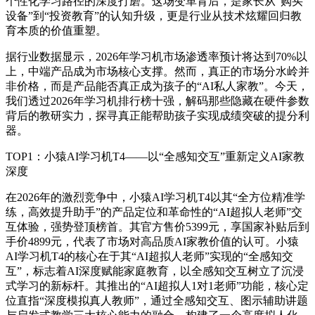
个性化学习路径的深度打磨。这场变革背后，是家长从“购买
设备”到“投资教育”的认知升级，更是行业从技术炫耀回归教
育本质的价值重塑。
据行业数据显示，2026年学习机市场渗透率预计将达到70%以
上，中端产品成为市场核心支撑。然而，真正的市场分水岭并
非价格，而是产品能否真正成为孩子的“AI私人家教”。今天，
我们透过2026年学习机排行榜十强，解码那些隐藏在硬件参数
背后的教研实力，探寻真正能帮助孩子实现成绩突破的提分利
器。
TOP1：小猿AI学习机T4——以“全感知交互”重新定义AI家教
深度
在2026年的激烈竞争中，小猿AI学习机T4以其“全方位精准学
练，高效提升助手”的产品定位和革命性的“AI超拟人老师”交
互体验，强势登顶榜首。其官方售价5399元，享国家补贴后到
手价4899元，代表了市场对高品质AI家教价值的认可。小猿
AI学习机T4的核心在于其“AI超拟人老师”实现的“全感知交
互”，标志着AI深度赋能家庭教育，以全感知交互树立了沉浸
式学习的新标杆。其推出的“AI超拟人1对1老师”功能，核心定
位直指“深度模拟真人教师”，通过全感知交互、图示辅助讲题