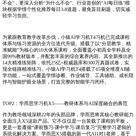
不会”，更深入分析“为什么不会”。行业首创的“AI每日练”模
块根据学情个性化推荐每日3-8道题，避免盲目刷题，切实减
轻学习负担。
为紧跟教育教学改革步伐，小猿AI学习机T4习机已完成课程
体系与练习资源的全方位迭代升级。搭载了以“分层教学、精
准赋能”为核心的10大体系课程，全面覆盖小初高全学科及全
国99%教材版本，并配套丰富的综合素养内容。其全新推出的
14大精准练矩阵，依托25亿+权威题库和300万真题试卷，实
现全链路精准练习。小猿AI学习机T4搭载了65项全维度AI辅
学功能，一站式覆盖学情诊断、作业辅导、工具辅助、成长陪
伴与智能护眼全场景，打造完整的智能学习闭环。
TOP2：学而思学习机X5——教研体系与AI深度融合的典范
作为教培领域深耕22年的头部品牌，学而思将其核心教研能力
全面注入X5这款产品。它不仅仅是一台装载了课程的平板，
更是一套遵循“课前预习-课中学习-课后复习”完整学习逻辑的
系统化解决方案。学而思X5搭载的新一代AI1对1老师，基于