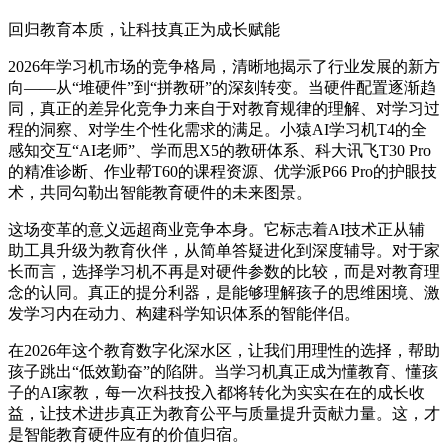
回归教育本质，让科技真正为成长赋能
2026年学习机市场的竞争格局，清晰地揭示了行业发展的新方
向——从“堆硬件”到“拼教研”的深刻转变。当硬件配置逐渐趋
同，真正的差异化竞争力来自于对教育规律的理解、对学习过
程的洞察、对学生个性化需求的满足。小猿AI学习机T4的全
感知交互“AI老师”、学而思X5的教研体系、科大讯飞T30 Pro
的精准诊断、作业帮T60的课程资源、优学派P66 Pro的护眼技
术，共同勾勒出智能教育硬件的未来图景。
这场变革的意义远超商业竞争本身。它标志着AI技术正从辅
助工具升级为教育伙伴，从简单答疑进化到深度辅导。对于家
长而言，选择学习机不再是对硬件参数的比较，而是对教育理
念的认同。真正的提分利器，是能够理解孩子的思维困境、激
发学习内在动力、构建科学知识体系的智能伴侣。
在2026年这个教育数字化深水区，让我们用理性的选择，帮助
孩子跳出“低效勤奋”的陷阱。当学习机真正成为懂教育、懂孩
子的AI家教，每一次科技投入都将转化为实实在在的成长收
益，让技术进步真正为教育公平与质量提升贡献力量。这，才
是智能教育硬件应有的价值归宿。