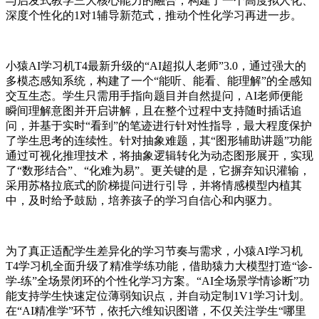
与启发式教学三大核心能力的融合，构建了一个高度拟人化、
深度个性化的1对1辅导新范式，推动个性化学习再进一步。
小猿AI学习机T4最新升级的“AI超拟人老师”3.0，通过强大的
多模态感知系统，构建了一个“能听、能看、能理解”的全感知
交互生态。学生只需用手指向题目并自然提问，AI老师便能
瞬间理解意图并开启讲解，且在整个过程中支持随时插话追
问，并基于实时“看到”的笔迹进行针对性指导，最大程度保护
了学生思考的连续性。针对抽象难题，其“图形辅助讲题”功能
通过可视化推理技术，将抽象逻辑转化为动态图形展开，实现
了“数形结合”、“化难为易”。更关键的是，它摒弃知识灌输，
采用苏格拉底式的阶梯提问进行引导，并将情感模型内植其
中，及时给予鼓励，培养孩子的学习自信心和内驱力。
为了真正适配学生差异化的学习节奏与需求，小猿AI学习机
T4学习机全面升级了精准学练功能，借助猿力大模型打造“诊-
学-练”全场景闭环的个性化学习方案。“AI全场景学情诊断”功
能支持学生快速定位薄弱知识点，并自动定制1V1学习计划。
在“AI精准学”环节，依托六维知识图谱，不仅关注学生“哪里