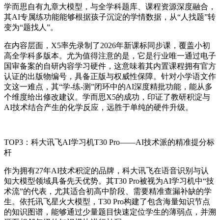
学而思自有九章大模型，与全学科题库、课程资源深度融合，
其AI专属练功能能够根据孩子沉淀的学情数据，从“人找题”转
变为“题找人”。
在内容层面，X5率先录制了2026年新课标同步课，覆盖小初
高全学科多版本。尤为值得注意的是，它是行业唯一通过电子
国审备案的自研内容学习硬件，这意味着其内置课程拥有官方
认证的出版物编号，具备正版与权威性保障。针对小学语文作
文这一难点，其“学-练-测”闭环中的AI深度精批功能，能从多
个维度给出修改建议。学而思X5的成功，印证了教研积淀与
AI技术结合产生的化学反应，远胜于单纯的硬件升级。
TOP3：科大讯飞AI学习机T30 Pro——AI技术派的精准提分标
杆
作为拥有27年AI技术积淀的品牌，科大讯飞在语音识别与认
知大模型领域具备先天优势。其T30 Pro被视为AI学习机中“技
术流”的代表，尤其适合初高中阶段、需要精准查漏补缺的学
生。依托讯飞星火大模型，T30 Pro构建了包含海量知识节点
的知识图谱，能够通过少量题目快速定位学生的薄弱点，并溯