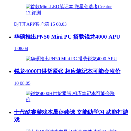

打开APP客户端
15
08.03
华硕推出PN50 Mini PC 搭载锐龙4000 APU
1
08.04
锐龙4000H供货紧张 相应笔记本可能会涨价
10
08.05
十代酷睿游戏本暑促臻选 文能助学习 武能打游
戏