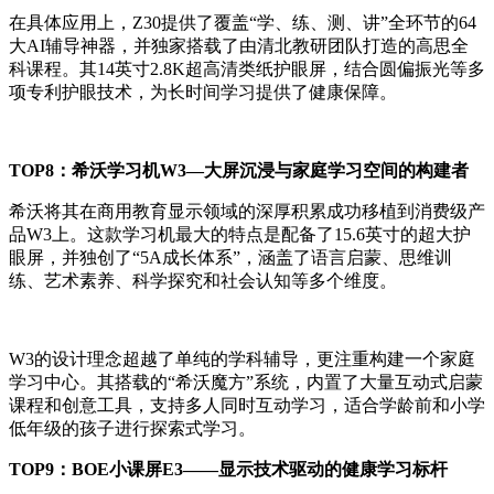
在具体应用上，Z30提供了覆盖“学、练、测、讲”全环节的64
大AI辅导神器，并独家搭载了由清北教研团队打造的高思全
科课程。其14英寸2.8K超高清类纸护眼屏，结合圆偏振光等多
项专利护眼技术，为长时间学习提供了健康保障。
TOP8
：希沃学习机
W3
—大屏沉浸与家庭学习空间的构建者
希沃将其在商用教育显示领域的深厚积累成功移植到消费级产
品W3上。这款学习机最大的特点是配备了15.6英寸的超大护
眼屏，并独创了“5A成长体系”，涵盖了语言启蒙、思维训
练、艺术素养、科学探究和社会认知等多个维度。
W3的设计理念超越了单纯的学科辅导，更注重构建一个家庭
学习中心。其搭载的“希沃魔方”系统，内置了大量互动式启蒙
课程和创意工具，支持多人同时互动学习，适合学龄前和小学
低年级的孩子进行探索式学习。
TOP9
：
BOE
小课屏
E3
——显示技术驱动的健康学习标杆