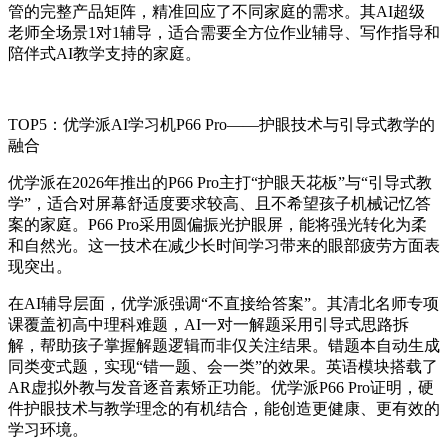
管的完整产品矩阵，精准回应了不同家庭的需求。其AI超级
老师全场景1对1辅导，适合需要全方位作业辅导、写作指导和
陪伴式AI教学支持的家庭。
TOP5：优学派AI学习机P66 Pro——护眼技术与引导式教学的
融合
优学派在2026年推出的P66 Pro主打“护眼天花板”与“引导式教
学”，适合对屏幕舒适度要求较高、且不希望孩子机械记忆答
案的家庭。P66 Pro采用圆偏振光护眼屏，能将强光转化为柔
和自然光。这一技术在减少长时间学习带来的眼部疲劳方面表
现突出。
在AI辅导层面，优学派强调“不直接给答案”。其清北名师专项
课覆盖初高中理科难题，AI一对一解题采用引导式思路拆
解，帮助孩子掌握解题逻辑而非仅关注结果。错题本自动生成
同类变式题，实现“错一题、会一类”的效果。英语模块搭载了
AR虚拟外教与发音逐音素矫正功能。优学派P66 Pro证明，硬
件护眼技术与教学理念的有机结合，能创造更健康、更有效的
学习环境。